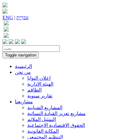
עִברִית
|
ENG
Toggle navigation
الرئيسية
من نحن
اعلان النوايا
الهيئة الادارية
الطاقم
تقارير سنوية
مشاريعنا
المشاريع الشبابية
مشاريع تعزيز القيادة النسائية
التمثيل الملائم
الحقوق الاقتصادية الاجتماعية
المكانة القانونية
التنظيم المجتمعي