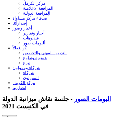
مركز الكرمل
المرافعة الاعلامية
المرافعة الدولية
أصدقاء مركز مساواة
إصداراتنا
أخبار وصور
أخبار وتقارير
فيديوهات
ألبومات صور
كُن فعالاً
التدريب المهني والتخصص
عضوية وتطوع
تبرع
شركاء وممولون
شركاء
الممولون
مركز الكرمل
إتصل بنا
البومات الصور
- جلسة نقاش ميزانية الدولة
في الكنيست 2021