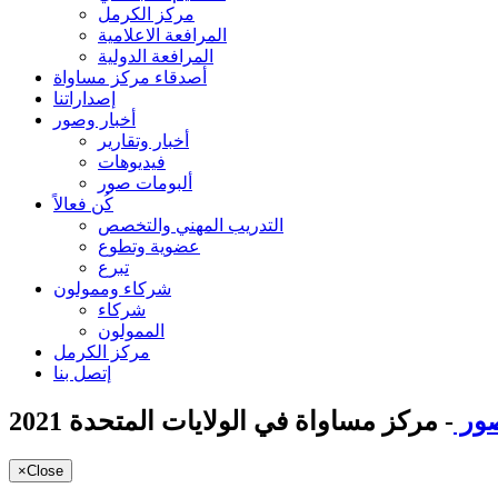
مركز الكرمل
المرافعة الاعلامية
المرافعة الدولية
أصدقاء مركز مساواة
إصداراتنا
أخبار وصور
أخبار وتقارير
فيديوهات
ألبومات صور
كُن فعالاً
التدريب المهني والتخصص
عضوية وتطوع
تبرع
شركاء وممولون
شركاء
الممولون
مركز الكرمل
إتصل بنا
صور
- مركز مساواة في الولايات المتحدة 2021
×
Close