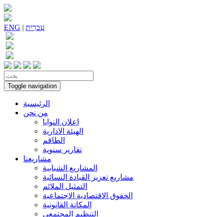
עִברִית
|
ENG
Toggle navigation
الرئيسية
من نحن
اعلان النوايا
الهيئة الادارية
الطاقم
تقارير سنوية
مشاريعنا
المشاريع الشبابية
مشاريع تعزيز القيادة النسائية
التمثيل الملائم
الحقوق الاقتصادية الاجتماعية
المكانة القانونية
التنظيم المجتمعي