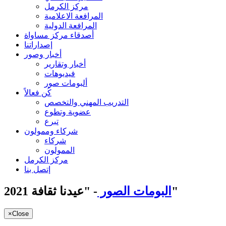
مركز الكرمل
المرافعة الاعلامية
المرافعة الدولية
أصدقاء مركز مساواة
إصداراتنا
أخبار وصور
أخبار وتقارير
فيديوهات
ألبومات صور
كُن فعالاً
التدريب المهني والتخصص
عضوية وتطوع
تبرع
شركاء وممولون
شركاء
الممولون
مركز الكرمل
إتصل بنا
- "عيدنا ثقافة 2021"
البومات الصور
×
Close