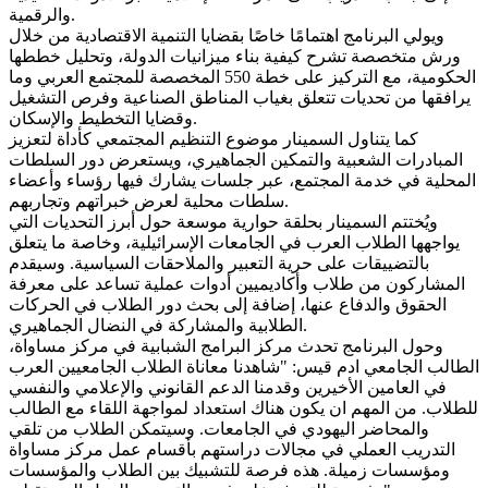
والرقمية.
ويولي البرنامج اهتمامًا خاصًا بقضايا التنمية الاقتصادية من خلال
ورش متخصصة تشرح كيفية بناء ميزانيات الدولة، وتحليل خططها
الحكومية، مع التركيز على خطة 550 المخصصة للمجتمع العربي وما
يرافقها من تحديات تتعلق بغياب المناطق الصناعية وفرص التشغيل
وقضايا التخطيط والإسكان.
كما يتناول السمينار موضوع التنظيم المجتمعي كأداة لتعزيز
المبادرات الشعبية والتمكين الجماهيري، ويستعرض دور السلطات
المحلية في خدمة المجتمع، عبر جلسات يشارك فيها رؤساء وأعضاء
سلطات محلية لعرض خبراتهم وتجاربهم.
ويُختتم السمينار بحلقة حوارية موسعة حول أبرز التحديات التي
يواجهها الطلاب العرب في الجامعات الإسرائيلية، وخاصة ما يتعلق
بالتضييقات على حرية التعبير والملاحقات السياسية. وسيقدم
المشاركون من طلاب وأكاديميين أدوات عملية تساعد على معرفة
الحقوق والدفاع عنها، إضافة إلى بحث دور الطلاب في الحركات
الطلابية والمشاركة في النضال الجماهيري.
وحول البرنامج تحدث مركز البرامج الشبابية في مركز مساواة،
الطالب الجامعي ادم قيس: "شاهدنا معاناة الطلاب الجامعيين العرب
في العامين الأخيرين وقدمنا الدعم القانوني والإعلامي والنفسي
للطلاب. من المهم ان يكون هناك استعداد لمواجهة اللقاء مع الطالب
والمحاضر اليهودي في الجامعات. وسيتمكن الطلاب من تلقي
التدريب العملي في مجالات دراستهم بأقسام عمل مركز مساواة
ومؤسسات زميلة. هذه فرصة للتشبيك بين الطلاب والمؤسسات