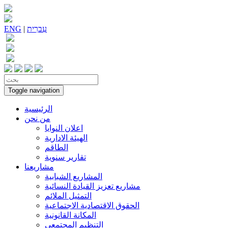
עִברִית
|
ENG
Toggle navigation
الرئيسية
من نحن
اعلان النوايا
الهيئة الادارية
الطاقم
تقارير سنوية
مشاريعنا
المشاريع الشبابية
مشاريع تعزيز القيادة النسائية
التمثيل الملائم
الحقوق الاقتصادية الاجتماعية
المكانة القانونية
التنظيم المجتمعي