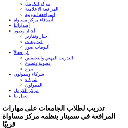
مركز الكرمل
المرافعة الاعلامية
المرافعة الدولية
أصدقاء مركز مساواة
إصداراتنا
أخبار وصور
أخبار وتقارير
فيديوهات
ألبومات صور
كُن فعالاً
التدريب المهني والتخصص
عضوية وتطوع
تبرع
شركاء وممولون
شركاء
الممولون
مركز الكرمل
إتصل بنا
تدريب لطلاب الجامعات على مهارات
المرافعة في سمينار ينظمه مركز مساواة
قريبًا