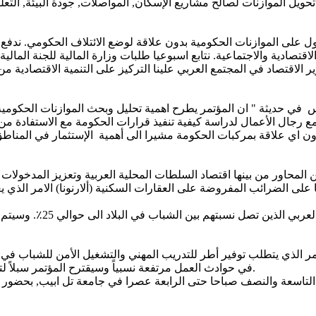
ويل الموازنات لصالح مشاريع الإسكان, المواصلات, جودة البيئة, التعلي
على الموازنات الحكومية بدون علاقة لوضع الائتلاف الحكومي. ندفع ال
لاقتصاد في المجتمع العربي علينا التركيز على التنمية الاقتصادية م
 حديثة " ان المؤتمر يطرح اهمية تحليل وبحث الموازنات الحكومية الم
ب مع رجال الأعمال لدراسة كيفية تنفيذ قرارات الحكومة مع الاستفادة 
 اي علاقة بمركبات الحكومة مشيرا الى أهمية الإستثمار في المناطق 
يا على الضرائب المفروضة على العقارات السكنية (ألارنونا) الامر الذي
الجلسة الاخيرة في المؤت
 نسبة الطلاب العرب في الجامعات, وصلت الى حوالي 17٪ الامر الذي يتطلب توفير أطر للتدريب المه
في حوادث العمل مرتفعة نسبياً وسيقترح المؤتمر سبلاً لتعزيز اندماج الشباب في سوق العمل ومساهمتهم في النمو الاقتصادي.
وم الخميس الموافق 21.7.2022 بين الساعات التاسعة والنصف صباحا حتى الرابعة عصرا في 