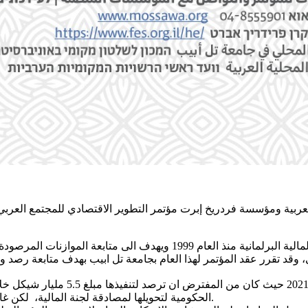
لعربية ومؤسسة فردريخ إبرت مؤتمر التطوير الاقتصادي للمجتمع العر
وينعقد هذا المؤتمر سنويا بالتعاون مع الأعضاء العرب في لجنة المالية البر
الحكومية لتحويلها لمصادقة لجنة المالية، لكن غالبية بنود الصرف بقت عالقة بسبب الأزمة السياسة الحاصلة في البلاد.