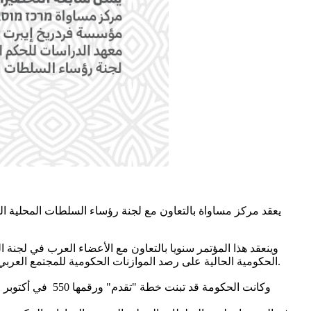
يعقد مركز مساواة بالتعاون مع لجنة رؤساء السلطات المحلية ا
الحكومية الحالية على رصد الموازنات الحكومية للمجتمع العربي، وقد تقرر عقد المؤتمر لهذا العام بجامعة تل ابيب بهدف متابعة رصد واستنفاذ الميزانيات ولمناقشة التحديات التي تعاني منها البلدات العربية.