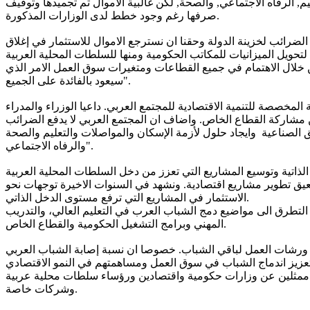
م, الرفاه الاجتماعي, والصحة, لكن غالبية الأموال تم تجميدها وتوقيف
صرفها رغم وجود خطط لدى الوزارات المذكورة.
ضرائب لخزينة الدولة وحقنا ان نسترجع الاموال للاستثمار في إغلاق
ن خلال الاهتمام في جميع القطاعات ومتغيرات سوق العمل الامر الذي
سيعود بالفائدة على الجميع".
خصصة للتنمية الاقتصادية للمجتمع العربي. داعيا الوزراء والمدراء
من مشاركة القطاع الخاص. واضاف ان المجتمع العربي لا يدفع الضرائب
الصناعية وايجاد حلول لأزمة الإسكان والمواصلات والتعليم والصحة
والرفاه الاجتماعي".
 يعيق تطوير مشاريع اقتصادية. ونشهد في السنوات الاخيرة توجهات نحو
الاستثمار في المشاريع التي ترفع مستوى الدخل الذاتي.
مر ستناقش موضوع الاستثمار في الشباب العربي الذين تصل نسبتهم بين الشباب في البلاد الى حوالي 25٪. وسيتم التطرق الى مواضيع دمج الشباب العرب في التعليم العالي، والتدريب
المهني وبرامج التشغيل الحكومية والقطاع الخاص.
ني والتشغيل الأمن للشباب في ورشات العمل لباقي الشباب. خصوصا ان نسبة إصابة الشباب العربي
جامعة تل ابيب, بحضور ممثلين عن وزارات حكومية واقتصادين ورؤساء سلطات محلية عربية
وشركات خاصة.