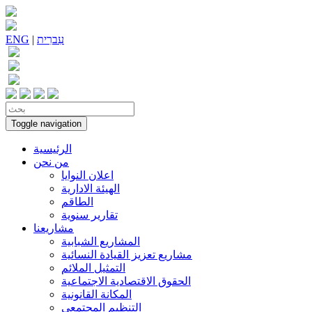
עִברִית
|
ENG
Toggle navigation
الرئيسية
من نحن
اعلان النوايا
الهيئة الادارية
الطاقم
تقارير سنوية
مشاريعنا
المشاريع الشبابية
مشاريع تعزيز القيادة النسائية
التمثيل الملائم
الحقوق الاقتصادية الاجتماعية
المكانة القانونية
التنظيم المجتمعي