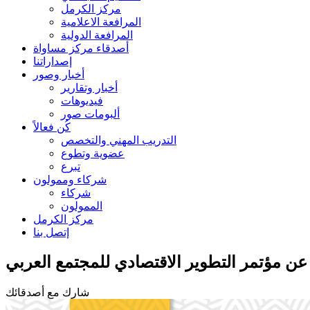
مركز الكرمل
المرافعة الاعلامية
المرافعة الدولية
أصدقاء مركز مساواة
إصداراتنا
أخبار وصور
أخبار وتقارير
فيديوهات
ألبومات صور
كُن فعالاً
التدريب المهني والتخصص
عضوية وتطوع
تبرع
شركاء وممولون
شركاء
الممولون
مركز الكرمل
إتصل بنا
عن مؤتمر التطوير الاقتصادي للمجتمع العربي
شارك مع أصدقائك