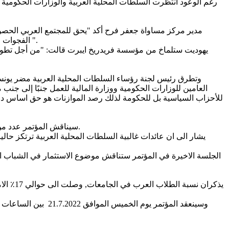
رغم الوعود انتظرت السلطات المحلية العربية والوزارات الحكومية تح
مدير مركز مساواة جعفر فرح أكد "يحق للمجتمع العربي الحصول 
الفجوات الاقتصادية والاجتماعية. نتابع اسبوعيا طلبات وزارة المالية للجنة المالية لتحويل الميزانيات للمكاتب الحكومية ومنها للسلطات المحلية العربية ".
يهوديت ستلماخ من مؤسسة فريدريخ ايبرت قالت: "من أجل تطوير ا
وتطرق رئيس لجنة رؤساء السلطات المحلية العربية مضر يونس في
العامين للوزارات الحكومية ووزارة المالية للعمل جنبًا إلى جن
للأحزاب السياسية بل للحكومة لذلك رصد الموازنات هو حق اساس دون
سيناقش المؤتمر عدد من المحاور من بينها اقتصاد السلطات المحلية العربية وتعزيز المدخولات الذاتية وتوسيع المشاريع التي تعزز من دخل السلطات المحلية العربية.
يشار الى ان عائدات غالبية السلطات المحلية العربية ترتكز حال
يذكران
وسينعقد المؤتمر ي