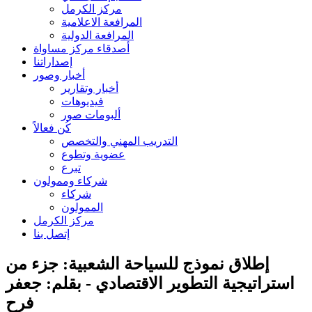
مركز الكرمل
المرافعة الاعلامية
المرافعة الدولية
أصدقاء مركز مساواة
إصداراتنا
أخبار وصور
أخبار وتقارير
فيديوهات
ألبومات صور
كُن فعالاً
التدريب المهني والتخصص
عضوية وتطوع
تبرع
شركاء وممولون
شركاء
الممولون
مركز الكرمل
إتصل بنا
إطلاق نموذج للسياحة الشعبية: جزء من
استراتيجية التطوير الاقتصادي - بقلم: جعفر
فرح