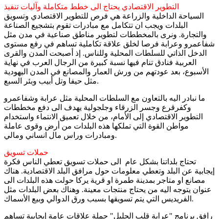
التطوير الاقتصادي يحتاج الى خطط متكاملة وآليات تنفيذ
السياحة الداخلية والزراعة هي فرص للتطوير الاقتصادي وتسويق
البلدات ويجب ان تتكامل مع مبادرات تقوم بتشجيع الصناعة
والتجارة. ونرى بالمخططات لتطوير مناطق صناعية في مدن مثل
شفاعمرو وعرابة فرصا لخلق علاقة تكاملية تساهم في رفع مستوى
الدخل الذاتي للسلطات المحلية وللناس. إذ أصبحت المدن والقرى
العربية فنادق تنام فيها نسبة كبيرة من الرجال العرب في نهاية
الأسبوع، بعد عودتهم من ورش العمار والمصانع في المدن اليهودية
مثل حيفا وتل أبيب وبئر السبع.
ما نبادر اليه بالتعاون مع السلطات المحلية مثل عرابة وشفاعمرو
وكفرقرع وجسر الزرقاء وجلجولية يهدف الى دفع مخططات
التطوير الاقتصادي إلى الأمام، من خلال تعميق الانتماء واستخدام
مواطن القوة التي تملكها هذه البلدات من أرض وقوى عاملة
ومبادرات وراس مال انساني ومالي.
حملات تسويق
تحتاج بلداتنا بشكل عام الى حملات تسويق تعطي الناس فكرة
إيجابية عن البلد وتعطي معلومات حول مرافق البلد الاقتصادية. هناك
مصانع او متاجر بمدينة طمرة او قرية يركا حولت هذه البلدات الى
عنوان يتوجه اليه من يحتاج منتجات معينة. وهناك بعض البلدات مثل
الفريديس التي يتم تسويقها بسبب ورق الدوالي وبيع الأسماك.
رافق برنامج "عرابة قلب الجليل" حملة علاقات عامة إيجابية تساهم