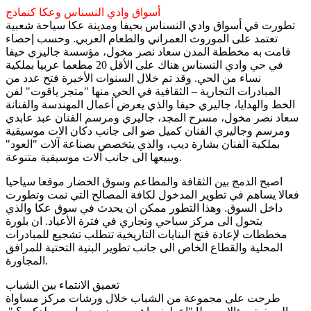
أسواق وادي النسناس وعكا كنماذج
تطورت في أسواق وادي النسناس بحيفا ومدينة عكا سياحة شعبية
تعتمد على الموروث العمراني والطعام العربي. وحسب إحصاء
قامت به مخططة المدن سعاد نصر مخول، مؤسسة جاليري حيفا
في حي وادي النسناس هناك على الأقل 20 مطعما عربيا بملكية
نساء من الحي. وقد تم خلال السنوات الأخيرة فتح عدد من
المبادرات التجارية – الثقافية في الحي منها "متجر ياقوت" لفن
الخط والهدايا، جاليري حيفا والذي يعرض أعمال المهندسة والفنانة
سعاد نصر مخول، مسرح المجد، جاليري ومرسم الفنان عبد عابدي
ومرسم وجاليري الفنان كميل ضو الى جانب دكان الات موسيقية
بملكية الفنان بشارة ديب، والذي يتخصص بصناعة آلات "العود"
ويبيعها الى جانب آلات موسيقية متنوعة.
اصبح الدمج بين الثقافة والمطاعم وسوق الخضار موقعا سياحيا
فعالا يساهم في تطوير المدخول لكافة المصالح التي نمت وتطورت
داخل السوق. وهذا التطور ممكن ان يحدث في سوق عكا والذي
يتحول الى مركز سياحي وتجاري في فترة الأعياد. ان بلورة
مخططات لإعادة فتح البنايات التاريخية تتطلب تشجيع للمبادرات
المحلية والقطاع الخاص الى جانب تطوير البنية التحتية للمرافق
المجاورة.
تعميق الانتماء بين الشباب
طرحت على مجموعة من الشباب خلال ورشات مركز مساواة