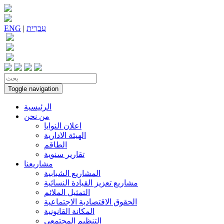
עִברִית
|
ENG
Toggle navigation
الرئيسية
من نحن
اعلان النوايا
الهيئة الادارية
الطاقم
تقارير سنوية
مشاريعنا
المشاريع الشبابية
مشاريع تعزيز القيادة النسائية
التمثيل الملائم
الحقوق الاقتصادية الاجتماعية
المكانة القانونية
التنظيم المجتمعي