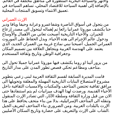
والانهر والسياحة البحرية المتطورة في مناطق مختلفة في العالم.
بالإضافة إلى أهمية السياحة للاقتصاد المحلي، تساهم السياحة في
تعميق الانتماء وتسويق المنتجات المحلية.
الإرث العمراني
من يتجول في أسواق الناصرة وشفاعمرو وعرابة وحيفا ويافا ودير
حنا يكتشف موروثا عمرانيا رائعا تم إهماله ليتحول الى مصدر إزعاج
للجيران. والأحياء التاريخية أصبحت تعاني من الأهمال والأوساخ
ودخول عالم الإجرام الى هذه الأحياء. وبدل الحفاظ على الموروث
العمراني الجميل، أصبحنا نبني نماذج غريبة من العمران الجديد، الذي
يعتمد على الهندسة الغربية ويتجاهل العلاقة بين تصميم المكان
وجغرافية الوطن وتاريخ وثقافة المستخدم.
من يزور أثينا او روما يكتشف فيها موروثا عمرانيا جميلا تحول الى
متاحف ومطاعم تحكي قصص تطور المدن على مدار التاريخ.
قامت المديرة السابقة لقسم الثقافة العربية لبنى زعبي بتطوير
مشروع لاستصلاح البنايات التاريخية المهملة والمغلقة وتحويلها الى
مرافق ثقافية تحتضن المتاحف والمكتبات والامسيات الثقافية داخل
الأحياء القديمة. ورصدت لهذا الهدف ميزانيات لم يتم استنفادها حتى
الان من قبل وزارة الثقافة وسلطة الآثار، التي تصادر الإرث المنقول
وتنقله الى المتاحف الإسرائيلية، بدلا من بناء متحف يحافظ على هذا
الإرث بالبلدات العربية. ومن الضروري بناء المتاحف لتعريف الجيل
الشاب على الإرث والتعريف على حضارة وتاريخ السكان الأصليين.