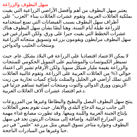
سهل البطوف والزراعة
يعتبر سهل البطوف من أهم وأفضل الأراضي الزراعية التي بقيت
بملكية العائلات العربية. وتقوم عشرات العائلات ببناء "العزب" على
أطراف سهل البطوف بسبب الفيضانات التي تمنع استخدامه
للزراعة طيلة أيام السنة. وهنا أيضًا بشأن سهل البطوف هناك
عشرات الخطط التي بقيت حبرا على ورق. ولكن المزارعين في
سهل البطوف مرابطون ويقومون بزرعه وتسويق منتجاته الزراعية
ومنتجات الحليب والدواجن.
لا يمكن الاعتماد اقتصاديا على الزراعة في البلاد بشكل عام. حيث
تسيطر الكيبوتسات والموشابيم على التمويل الحكومي للمنتجات
والزراعة بقيمة مليار شيكل سنويا. ولكن الأرقام تشير الى اعتماد
حوالي 3% من العائلات العربية على الزراعة. وتقوم غالبية العائلات
التي تملك أراضي في الجليل والمثلث بإنتاج كميات تجارية من زيت
الزيتون وورق الدوالي والتوت ومنتجات اضافية تساهم جزئيا في
دعم اقتصاد عشرات آلاف العائلات العربية.
ينتج سهل البطوف البصل والبطيخ والبطاطا وغيرها من المزروعات
الى جانب تربية الدجاج البلدي والابقار. حيث تقوم بعض العائلات
بإنتاج الجبنة العربية واللبنة وبيعها. وقد تطورت مصانع غذاء مهمة
من المزارع العائلية. وإضافة إلى منتجات الزيتون نجد في سهل
البطوف وجواره متاجر تسوق البيض مثل مزرعة "حلمي" في دير
حنا وغيرها من المبادرات الناجحة.