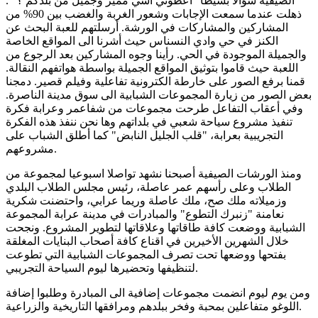
الصيفية سؤالا بسيطا "اعطوني اشي مميز وجميل من بلدكم ؟ ".
ذهلت عندما سمعت الإجابات وشعور الغربة والغضب بين 90% من
المشاركين والمشاركات في الورشة. أرسلتهم للعبة البحث عن
الكنز في حي وادي النسناس حيث أشرنا الى المواقع الخاصة
والجميلة الموجودة في الحي. رأينا وجوه المشاركين بعد الرجوع من
اللعبة حيث قاموا بتوثيق المواقع الجميلة بواسطة هواتفهم النقالة.
قمنا برفع الصور على خارطة الكترونية تفاعلية وفيلم قصير. دمجنا
بعض الصور من زيارة المجموعات الشبابية الى سوق مدينة الناصرة.
وفي أعقاب التفاعل طرحت مجموعات من شفاعمر وعرابة فكرة
تنفيذ مشروع سياحة شعبي في بلداتهم وها نحن ننفذ هذه الفكرة
التجريبية بعرابة، "قلب الجليل النابض" كما أطلق الشباب على
مشروعهم.
ومنذ الورشات الصيفية أصبحنا نشهد تواصلا اسبوعيا لمجموعة من
الطلاب وعلى رأسهم عمر عاصلة، رئيس مجلس الطلاب البلدي
وزميلاته ملك صح، ملك عاصلة وريما عرابي، واحتضنت شكرية
نعامنة "زنبرك التطوع" والمبادرات في مدينة عرابة المجموعة
الشبابية ووضعت كافة طاقاتها وعلاقاتها لتطوير المشروع. ونجحت
خلال الشهرين الأخيرين في اقناع كافة أصحاب البنايات المغلقة
بفتحها ووضعها تحت تصرف المجموعات الشبابية التي تطوعت
لتنظيفها وتحضيرها ليوم السياحة التجريبي.
ومن يوم ليوم انضمت مجموعات إضافية الى المبادرة وطلبوا إضافة
اللوغو متفاعلين بمحبة وفخر ببلدهم ومرافقها التاريخية والزراعية.