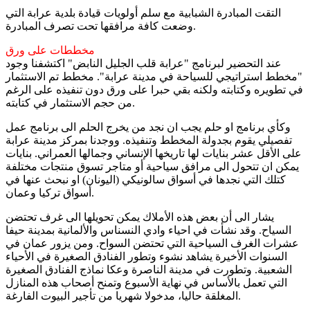
التقت المبادرة الشبابية مع سلم أولويات قيادة بلدية عرابة التي
وضعت كافة مرافقها تحت تصرف المبادرة.
مخططات على ورق
عند التحضير لبرنامج "عرابة قلب الجليل النابض" اكتشفنا وجود
"مخطط استراتيجي للسياحة في مدينة عرابة". مخطط تم الاستثمار
في تطويره وكتابته ولكنه بقي حبرا على ورق دون تنفيذه على الرغم
من حجم الاستثمار في كتابته.
وكأي برنامج او حلم يجب ان نجد من يخرج الحلم الى برنامج عمل
تفصيلي يقوم بجدولة المخطط وتنفيذه. ووجدنا بمركز مدينة عرابة
على الأقل عشر بنايات لها تاريخها الإنساني وجمالها العمراني. بنايات
يمكن ان تتحول الى مرافق سياحية أو متاجر تسوق منتجات مختلفة
كتلك التي نجدها في أسواق سالونيكي (اليونان) او نبحث عنها في
أسواق تركيا وعمان.
يشار الى أن بعض هذه الأملاك يمكن تحويلها الى غرف تحتضن
السياح. وقد نشأت في احياء وادي النسناس والألمانية بمدينة حيفا
عشرات الغرف السياحية التي تحتضن السواح. ومن يزور عمان في
السنوات الأخيرة يشاهد نشوء وتطور الفنادق الصغيرة في الأحياء
الشعبية. وتطورت في مدينة الناصرة وعكا نماذج الفنادق الصغيرة
التي تعمل بالأساس في نهاية الأسبوع وتمنح أصحاب هذه المنازل
المغلقة حاليا، مدخولا شهريا من تأجير البيوت الفارغة.