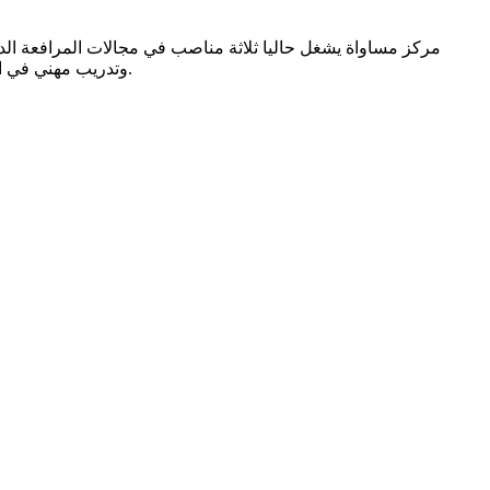
مركز مساواة يشغل حاليا ثلاثة مناصب في مجالات المرافعة الدول
وتدريب مهني في التنسيق الإعلامي على المستوى المحلي. وسيرافق المتدرب/ة مرشد/ة من المركز الذي يقدم التوجيه والمساعدة في وضع المشاريع وتنفيذها.