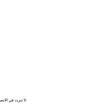
لا تتردد في الاتصال بنا اذا ما كانت لديك أي أسئلة إضافية. يرجى إرسال السيرة الذاتية مع رسالة تغطية موجزة شرح اهتماماتك، ومواعيد التدرب المفضلة إلى: