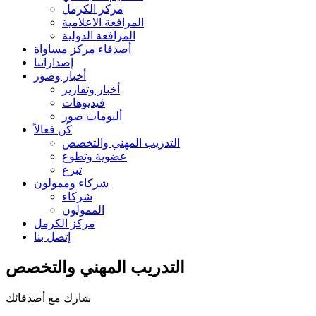
مركز الكرمل
المرافعة الاعلامية
المرافعة الدولية
أصدقاء مركز مساواة
إصداراتنا
أخبار وصور
أخبار وتقارير
فيديوهات
ألبومات صور
كُن فعالاً
التدريب المهني والتخصص
عضوية وتطوع
تبرع
شركاء وممولون
شركاء
الممولون
مركز الكرمل
إتصل بنا
التدريب المهني والتخصص
شارك مع أصدقائك