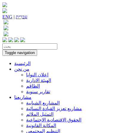
עִברִית
|
ENG
Toggle navigation
الرئيسية
من نحن
اعلان النوايا
الهيئة الادارية
الطاقم
تقارير سنوية
مشاريعنا
المشاريع الشبابية
مشاريع تعزيز القيادة النسائية
التمثيل الملائم
الحقوق الاقتصادية الاجتماعية
المكانة القانونية
التنظيم المجتمعي