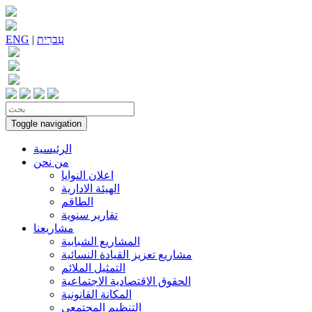
עִברִית
|
ENG
Toggle navigation
الرئيسية
من نحن
اعلان النوايا
الهيئة الادارية
الطاقم
تقارير سنوية
مشاريعنا
المشاريع الشبابية
مشاريع تعزيز القيادة النسائية
التمثيل الملائم
الحقوق الاقتصادية الاجتماعية
المكانة القانونية
التنظيم المجتمعي