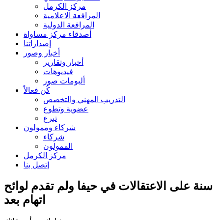
مركز الكرمل
المرافعة الاعلامية
المرافعة الدولية
أصدقاء مركز مساواة
إصداراتنا
أخبار وصور
أخبار وتقارير
فيديوهات
ألبومات صور
كُن فعالاً
التدريب المهني والتخصص
عضوية وتطوع
تبرع
شركاء وممولون
شركاء
الممولون
مركز الكرمل
إتصل بنا
سنة على الاعتقالات في حيفا ولم تقدم لوائح
اتهام بعد