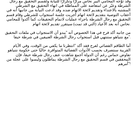
وقد توّجه المحامي ألبير نحاس مرارًا وتكرارًا للنيابة ولقسم التحقيق مع رجال
الشرطة وعبّر عن امتعاضه على المماطلة في انهاء التحقيق مع الشرطي
المشتبه بالاعتداء وتقديم لائحة الاتهام ضده
.
وقد ادعت النيابة من جانبها أنه في
أعقاب التوصية بتقديم لائحة اتهام أجريت جلسة استجواب للشرطي وقام قسم
التحقيق مع رجال الشرطة باجراء عمليات لاتمام التحقيقات
.
كما أكدوا للمحامي
.
نحاس أنه بعد الأعياد
(
التي قد تمت
)
سيتقرر تقديم لائحة اتهام
من جانبه أكد فرح في هذا الخصوص أنه “يبدو أن الاستجواب في ملفات التحقيق
.
مع نتنياهو ستنتهي قبل استجواب رجال الشرطة العنيفين في شرطة حيفا”
أما الطاقم القضائي لفرح فقد أكد “انتظرنا ما يكفي من الوقت، وفي الأيام
القريبة سنتصرف بحسب الأدوات القضائية المتوافرة
.
حاليًا حتى حكومة نتنياهو
تفاوض حماس رغم أن الدولة أجمع شاهدت عنف رجال شرطة حيفا، فإن
المحققين في قسم التحقيق مع رجال الشرطة يماطلون وليسوا على عجلة من
!
أمرهم”