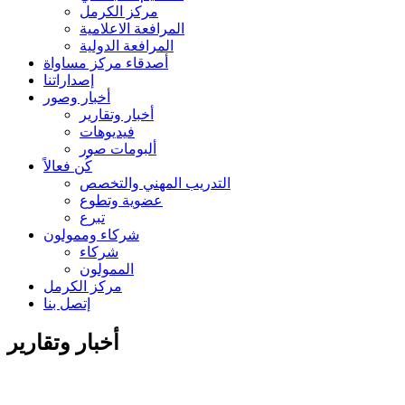
مركز الكرمل
المرافعة الاعلامية
المرافعة الدولية
أصدقاء مركز مساواة
إصداراتنا
أخبار وصور
أخبار وتقارير
فيديوهات
ألبومات صور
كُن فعالاً
التدريب المهني والتخصص
عضوية وتطوع
تبرع
شركاء وممولون
شركاء
الممولون
مركز الكرمل
إتصل بنا
أخبار وتقارير