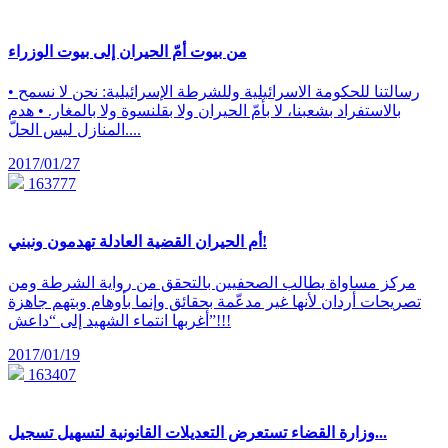
من بيوت أمّ الحيران إلى بيوت الوزراء
• رسالتنا للحكومة الاسرائيلية وللشرطة الإسرائيلية: نحن لا نسمح
بالاستفراد بشعبنا، لا بأمّ الحيران ولا بقلنسوة ولا بالمغار. • هدم
المنازل ليس الحلّ....
2017/01/27
163777
أم الحيران القضية العادلة تهدمون ونبني!
مركز مساواة يطالب الصحفيين بالتحقق من رواية الشرطة ومن
تصريحات أردان لأنها غير مدعّمة بحقائق وإنما بأوهام وبتهم جاهزة
أغربها انتماء الشهيد إلى “داعش”!!!
2017/01/19
163407
وزارة القضاء تستعرض التعديلات القانونية لتسهيل تسجيل...