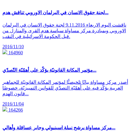
لجنة حقوق الانسان في البرلمان الاوروبي تناقش هدم...
ناقشت اليوم الاربعاء 9.11.2016 لجنة حقوق اﻻنسان في البرلمان
اﻻوروبي وبمبادرة مركز مساواة سياسة هدم القرى والمنازل من
قبل الحكومة الاسرائيلية في النقب.
2016/11/10
164960
مؤتمر المكانة القانونيّة يؤكّد على أهمّيّة التّصدّي...
أصدر مركز مساواة بيانًا تلخيصيًّا لمؤتمر المكانة القانونيّة للجماهير
العربية يؤكّد فيه على أهمّيّة التصدّي للقوانين التمييزيّة، خصوصًا
قانون الهدم...
2016/11/04
164266
مركز مساواة يرشح نبيلة اسبنيولي وجابر عساقلة وأهالي...