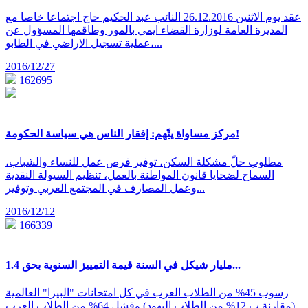
عقد يوم الاثنين 26.12.2016 النائب عبد الحكيم حاج اجتماعا خاصا مع
المديرة العامة لوزارة القضاء ايمي بالمور وطاقمها المسؤول عن
عملية تسجيل الاراضي في الطابو،...
2016/12/27
162695
مركز مساواة يتّهم: إفقار الناس هي سياسة الحكومة!
مطلوب حلّ مشكلة السكن، توفير فرص عمل للنساء والشباب،
السماح لضحايا قانون المواطنة بالعمل، تنظيم السيولة النقدية
وعمل المصارف في المجتمع العربي وتوفير...
2016/12/12
166339
1.4 مليار شيكل في السنة قيمة التمييز السنوية بحق...
رسوب 45% من الطلاب العرب في كل امتحانات "البيزا" العالمية
(مقارنة ب 12% من الطلاب اليهود) وفشل 64% من الطلاب العرب