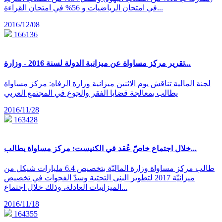
في امتحان الرياضيات و 56% في امتحان القراءة...
2016/12/08
166136
تقرير مركز مساواة عن ميزانية الدولة لسنة 2016 - وزارة...
لجنة المالية تناقش يوم الاثنين ميزانية وزارة الرفاه: مركز مساواة
يطالب بمعالجة قضايا الفقر والجوع في المجتمع العربي
2016/11/28
163428
خلال اجتماع خاصّ عُقد في الكنيست: مركز مساواة يطالب...
طالب مركز مساواة وزارة الماليّة بتخصيص 6.4 مليارات شيكل من
ميزانيّة 2017 لتطوير البنى التحتية وسدّ الفجوات في تخصيص
الميزانيات العادلة، وذلك خلال اجتماع...
2016/11/18
164355