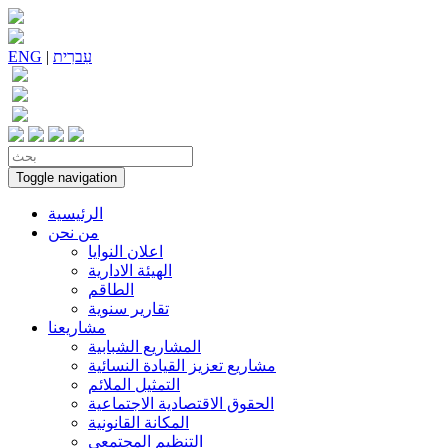
עִברִית
|
ENG
Toggle navigation
الرئيسية
من نحن
اعلان النوايا
الهيئة الادارية
الطاقم
تقارير سنوية
مشاريعنا
المشاريع الشبابية
مشاريع تعزيز القيادة النسائية
التمثيل الملائم
الحقوق الاقتصادية الاجتماعية
المكانة القانونية
التنظيم المجتمعي