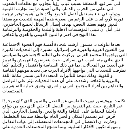
التي تمر فيها المنطقة بسبب غياب رؤيا تتجاوب مع تطلعات الشعوب
التي تعاني من الحرب والدمار، والى أهمية دراسة تجارب اقليمية
ودولية في بناء مستقبل أفضل للجميع. وأكد على أهمية توفير ترجمة
فورية لأربع لغات على الرغم من صعوبة هذه المهمة لنتحدث مع بعضنا
البعض وفهم بعضنا البعض، بهدف إيصال الرسائل لجميع الحاضرين،
على أمل أن تتبنى المؤسسات الاهلية والبلدية والحكومية والبرلمانية
هذا النهج في احترام التنوع القومي واللغوي والثقافي.
بعدها تناولت د. ميسون ارشيد شحادة أهمية فهم الفجوة الاجتماعية
بين اللغتين العربية والعبرية في إسرائيل، مشيرة إلى التحديات الكبيرة
التي يواجهها المجتمع العربي. وركزت على الظلم الاجتماعي والسياسي
الذي يعاني منه العرب في إسرائيل، حيث يتعرضون للتهميش والتمييز
في العديد من المجالات، بما في ذلك السياسة والاقتصاد والتعليم. كما
تطرقت للتحديات التي يواجهها الأفراد العرب في تحديد هويتهم الثقافية
واللغوية، وذلك نتيجة للتأثيرات المتعددة التي تشمل مكانة اللغة
والتربية والثقافة. وشددت على أن هذه التحديات تؤثر على التواصل
والتفاهم بين أفراد المجتمع العربي والعبري، وتعيق عملية التفاهم بين
المجتمعات.
تكلمت بروفيسور نوريت الفاسي عن الفصل والتمييز الذي كان موجودًا
عبر التاريخ، حيث يتم التفريق بين الفصل الداخلي الذي ينبع من دوافع
داخلية للحفاظ على الثقافة واللغة والدين، والفصل الخارجي الذي
فُرض عبر تصميم المكان والحيز العام بواسطة سياسة التخطيط.
وحذرت ان الانفصال في المجتمعات المنفصلة، إلى غياب التفاعل
وسهولة تكوين الأفكار السلبية، بينما تشجع المجتمعات التعددية على