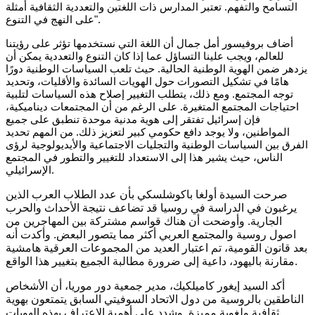
التسامح والتفهم. تعتبر المدارس ذات اللغتين والتعددية الثقافية أمثلة
على النهج في التنوع".
أضاف بروفيسور أمل جمال أن اللغة التي نستخدمها تؤثر على رؤيتنا
للعالم، ويجب علينا التساؤل عما إذا كان التنوع والتعددية يمكن أن
يزدهر ضمن الهوية الوطنية الحالية. حيث تلعب السياسات الوطنية دورًا
هامًا في تشكيل التصورات حول الهويات السائدة والأقليات، وتحديد
توجه المجتمع. ومع ذلك، يتطلب التغيير إصلاح هذه السياسات لتلبية
احتياجات المجتمع المتغيرة. على الرغم من أن المجتمعات ديناميكية،
فإن إسرائيل تفتقر إلى هوية مدنية موحدة تنطبق على جميع
المواطنين، ولا يوجد دافع حكومي كبير لتعزيز ذلك. من المهم تحديد
الفرق بين السياسات الوطنية والتجليات الاجتماعية والأيديولوجية لرؤى
الناس، حيث يشير هذا إلى الاستعداد للتغيير والتطور في المجتمع
الإسرائيلي.
صرحت السيدة أولغا باكوشلسكي بأن عدد الطلاب العرب الذين
يرغبون في الدراسة في روسيا قد تضاعف نتيجة الأحداث والحرب
الجارية. وأوضحت أن هناك قواسم مشتركة بين المهاجرين من
اصول روسية والمجتمع العربي أكثر مما يتصور البعض. وأكدت أنه
بعد قانون القومية، تم اعتبار العديد من المجموعات العرقية هامشية
مقارنة باليهود، داعية إلى ضرورة مطالبة الجميع بتغيير هذا الواقع.
أكد السيد إيغور كاميلكيك، مدير جمعية دور موريا، أن الأشخاص
الناطقين بالروسية من دول الاتحاد السوفيتي السابق يتمتعون بهوية
ثقافية ولغوية مميزة. وشدد على أهمية الاعتراف بهذه الهويات