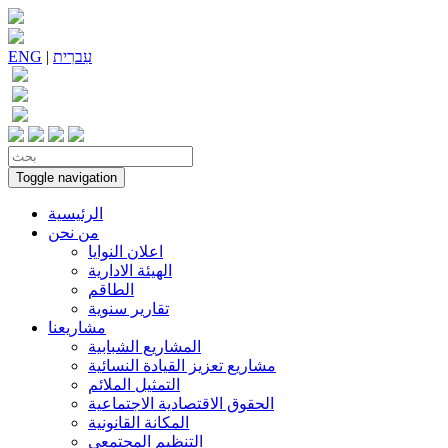
עִברִית
|
ENG
Toggle navigation
الرئيسية
من نحن
اعلان النوايا
الهيئة الادارية
الطاقم
تقارير سنوية
مشاريعنا
المشاريع الشبابية
مشاريع تعزيز القيادة النسائية
التمثيل الملائم
الحقوق الاقتصادية الاجتماعية
المكانة القانونية
التنظيم المجتمعي