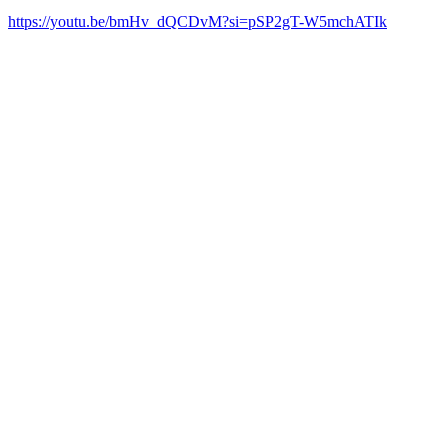
https://youtu.be/bmHv_dQCDvM?si=pSP2gT-W5mchATIk