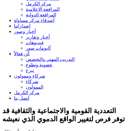
مركز الكرمل
المرافعة الاعلامية
المرافعة الدولية
أصدقاء مركز مساواة
إصداراتنا
أخبار وصور
أخبار وتقارير
فيديوهات
ألبومات صور
كُن فعالاً
التدريب المهني والتخصص
عضوية وتطوع
تبرع
شركاء وممولون
شركاء
الممولون
مركز الكرمل
إتصل بنا
التعددية القومية والاجتماعية والثقافية قد
توفر فرص لتغيير الواقع الدموي الذي نعيشه