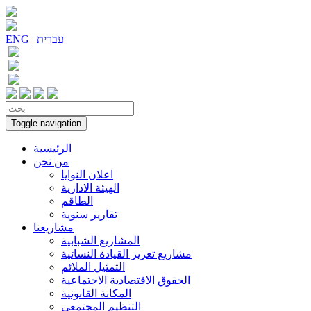
עִברִית
|
ENG
Toggle navigation
الرئيسية
من نحن
اعلان النوايا
الهيئة الادارية
الطاقم
تقارير سنوية
مشاريعنا
المشاريع الشبابية
مشاريع تعزيز القيادة النسائية
التمثيل الملائم
الحقوق الاقتصادية الاجتماعية
المكانة القانونية
التنظيم المجتمعي