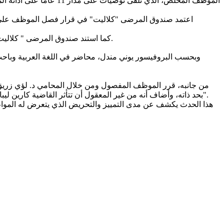
الموظف المخلص، الذي تل
اعتمد صندوق المرضى "كلاليت" في قرار فصل الموظف على تقري
كما استند صندوق المرضى " كلاليت" في قرار الفصل الى شهادات زميلات وزملاء له في العمل ذكروا أن الآيات كتبت بالعربية وبألوان "تثير الخوف" لديهم دون معرفة محتواها.
وبحسب البروفيسور يوني مندل، محاضر في اللغة العربية وباحث ف
من جانبه، قرر الموظف المفصول ومن خلال المحامي د. لؤي زريق ,
بحد ذاته، وأضاف أنه من غير المعقول أن تتأثر القاضية كارين ليبار لفين بتفسيرات ووجهات نظر متقاعدي جهاز الأمن الإسرائيلي وبترجمتهم للآيات باللغة العربية دون استشارة مترجم عربي واحد على الأقل".
هذا الحدث يكشف عن مدى التمييز والتحريض الذي يتعرض له المواطن