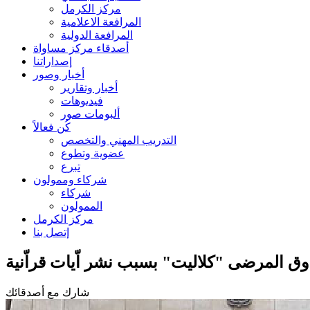
مركز الكرمل
المرافعة الاعلامية
المرافعة الدولية
أصدقاء مركز مساواة
إصداراتنا
أخبار وصور
أخبار وتقارير
فيديوهات
ألبومات صور
كُن فعالاً
التدريب المهني والتخصص
عضوية وتطوع
تبرع
شركاء وممولون
شركاء
الممولون
مركز الكرمل
إتصل بنا
 المرضى "كلاليت" بسبب نشر اّيات قراّنية
شارك مع أصدقائك