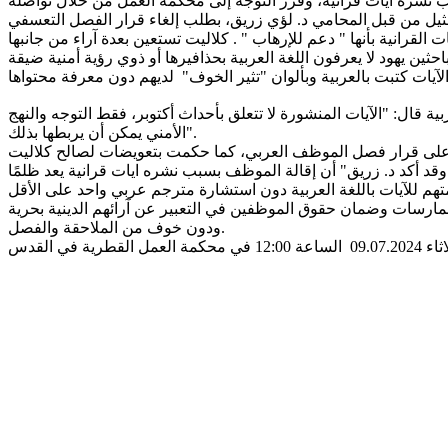
يصدق أن فصله كان بسبب نشره آيات قرآنية، وقرر التوجه إلى محكمة العمل من خلال تواصله
انية بأنها " دعم للإرهاب " . كلاليت تستعين بعدة آراء من جانبها
قال: "الآيات المنشورة لا تتعلق بأحداث أكتوبر، فقط التوجه والنهج
الأمني يمكن أن يربطها بذلك".
 أكد د. زريق" أن إقالة الموظف بسبب نشره ايات قرانية يعد ظلمًا
ارسات وضمان حقوق الموظفين في التعبير عن آرائهم الدينية بحرية
ودون خوف من الملاحقة والفصل.