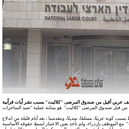
 من المجتمع العربي، تفصل أحد موظفيها فقط بسبب كونه عربيًا، مسلمًا، متدينًا، ومقدسيا ، بعد أيام قليلة من اندلاع