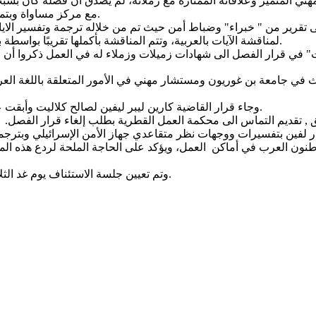
قى توصيات على مدار 11 عامًا على أدائه المهني المتميز وعلاقاته الممتازة مع زملائه، لم 
مع مركز مساواة وبتمثيل من قبل المحامي د. لؤي زريق، بطلب إلغاء قرار الفصل التعسفي.
ر من " خبراء" وضباط أمن حيث تم من خلاله ترجمة وتفسير الايات القر
لمناقشة الآيات بالعربية، وتتم المناقشة بأكملها تقريبًا بواسطة باحثين يهود لا يعرفون اللغة العربية بحذافيرها أو ذوي رؤية أمنية ضيقة.
ي جامعة بن غوريون ومستشار مهني في الأمور المتعلقة باللغة العربية 
وجاء قرار القاضية كارين ليبر ليفين لصالح كلاليت وأبقت على قرار فصل الموظف العربي، كما حكمت بتعويضات لصالح كلاليت.
 تقديم التماس الى محكمة العمل القطرية بطلب إلغاء قرار الفصل. وقد
ون العرب في أماكن العمل، ويؤكد على الحاجة الملحة لردع هذه المم
وتم تعيين جلسة الاستئناف يوم غد الثلاثاء 09.07.2024 الساعة 12:00 في محكمة العمل القطرية في القدس.