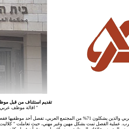
تقديم استئناف من قبل موظف عربي أقيل من صندوق المرضى "كلاليت" بسبب نشر اّيات قراّنية
اقالة موظف عربي من قبل صندوق المرضى "كلاليت" هو بمثابة عملية "صيد الساحرات "
صندوق المرضى كلاليت، والتي تؤمن حوالي 1.3 مليون مواطن عربي والذين يشكلون 71%