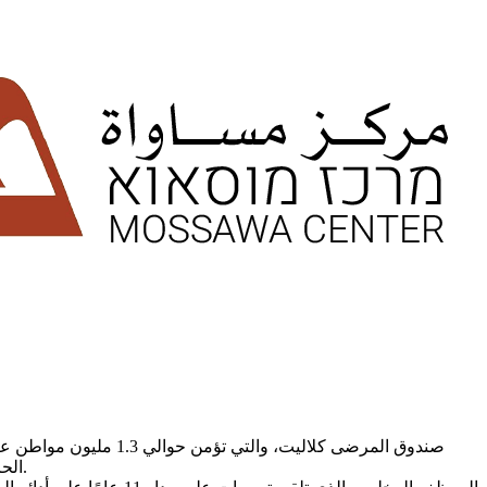
الحرب. عملية الفصل تمت بشكل مهين وغير مهني، حيث تعاملت " كلاليت" مع الموظف بازدراء، ولم تأخذ بعين الاعتبار ابسط حقوقه الأساسية.