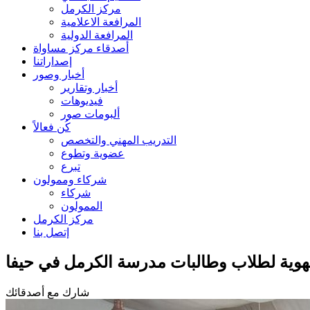
مركز الكرمل
المرافعة الاعلامية
المرافعة الدولية
أصدقاء مركز مساواة
إصداراتنا
أخبار وصور
أخبار وتقارير
فيديوهات
ألبومات صور
كُن فعالاً
التدريب المهني والتخصص
عضوية وتطوع
تبرع
شركاء وممولون
شركاء
الممولون
مركز الكرمل
إتصل بنا
هوية لطلاب وطالبات مدرسة الكرمل في حيفا
شارك مع أصدقائك