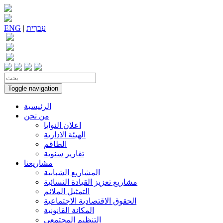
עִברִית
|
ENG
Toggle navigation
الرئيسية
من نحن
اعلان النوايا
الهيئة الادارية
الطاقم
تقارير سنوية
مشاريعنا
المشاريع الشبابية
مشاريع تعزيز القيادة النسائية
التمثيل الملائم
الحقوق الاقتصادية الاجتماعية
المكانة القانونية
التنظيم المجتمعي