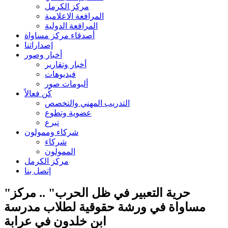
مركز الكرمل
المرافعة الاعلامية
المرافعة الدولية
أصدقاء مركز مساواة
إصداراتنا
أخبار وصور
أخبار وتقارير
فيديوهات
ألبومات صور
كُن فعالاً
التدريب المهني والتخصص
عضوية وتطوع
تبرع
شركاء وممولون
شركاء
الممولون
مركز الكرمل
إتصل بنا
"حرية التعبير في ظل الحرب" .. مركز
مساواة في ورشة حقوقية لطلاب مدرسة
ابن خلدون في عرابة