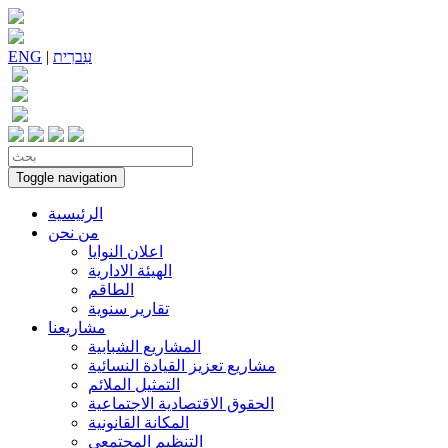
עִברִית
|
ENG
Toggle navigation
الرئيسية
من نحن
اعلان النوايا
الهيئة الادارية
الطاقم
تقارير سنوية
مشاريعنا
المشاريع الشبابية
مشاريع تعزيز القيادة النسائية
التمثيل الملائم
الحقوق الاقتصادية الاجتماعية
المكانة القانونية
التنظيم المجتمعي