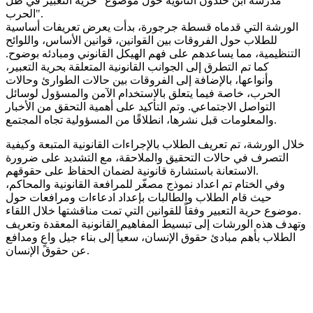
مدرسة ابن خلدون الثانوية حول موضوع "حرية التعبير في ظل
الحرب".
الورشة التي قدماه قسطة جرجورة، بدأت يعرض تعريفات أساسية
للطلاب حول الفروقات بين القوانين، قوانين الأساس، واللوائح
التنظيمية، مما يساعدهم على فهم الهيكل القانوني ومبادئه بوضوح.
كما تم التطرق إلى الجوانب القانونية المتعلقة بحرية التعبير،
وأنواعها، بالإضافة إلى الفروقات بين حالات الطوارئ وحالات
الحرب، خاصة فيما يتعلق بالاستخدام الآمن والمسؤول لوسائل
التواصل الاجتماعي. وتم التأكيد على أهمية التحقق من الأخبار
والمعلومات قبل نشرها، انطلاقًا من المسؤولية تجاه المجتمع.
خلال الورشة، تم تعريف الطلاب بالإجراءات القانونية المتبعة وكيفية
التصرف في حالات التحقيق والملاحقة، مع التشديد على ضرورة
الاستعانة باستشارة قانونية لضمان الحفاظ على حقوقهم.
وفي الختام تم اعداد نموذج مصغّر للمرافعة القانونية والمحاكم،
حيث قام الطلاب والطالبات بإعداد ادعاءات ومرافعات حول
موضوع حرية التعبير وفقاً للقوانين التي تمت مناقشتها خلال اللقاء.
وتهدف هذه الورشات إلى تبسيط المفاهيم القانونية المعقدة وتعريف
الطلاب بأهم مبادئ حقوق الإنسان، سعياً إلى بناء جيل واعٍ ومدافع
عن حقوق الإنسان.