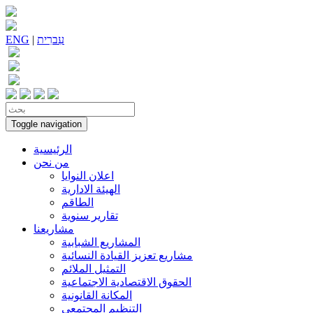
עִברִית
|
ENG
Toggle navigation
الرئيسية
من نحن
اعلان النوايا
الهيئة الادارية
الطاقم
تقارير سنوية
مشاريعنا
المشاريع الشبابية
مشاريع تعزيز القيادة النسائية
التمثيل الملائم
الحقوق الاقتصادية الاجتماعية
المكانة القانونية
التنظيم المجتمعي