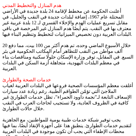
هدم المنازل والتخطيط المدني
أعلنت الحكومة عن مخطط لإقامة 24 بلدة جديدة في الأراضي
المحتلة عام 1967، إضافة لبلدات جديدة في النقب والجليل، في
مقابل تسريع عمليات الهدم والإخلاء القسري لـ 12 بلدة عربية غير
معترف بها في النقب. يتم أيضًا هدم المنازل غير المرخصة في باقي
البلدات العربية دون تخصيص الميزانيات لتخطيط وتنظيم البناء فيها.
خلال الأسبوع الماضي وحده، تم هدم أكثر من 100 بيت، مما دفع 20
ألف مواطن من النقب للتظاهر أمام المكاتب الحكومية في بئر
السبع. في المقابل، توفر وزارة الإسكان حلولًا سكنية ومناقصات بناء
في معظم البلدات اليهودية، متجاهلة أزمة السكن في البلدات
العربية.
خدمات الصحة والطوارئ
أغلقت معظم المؤسسات الصحية فروعها في البلدات العربية لغياب
الملاجئ التي تؤمّن الطواقم الطبية. رغم زيادة عدد سيارات
الإسعاف التابعة لـ”نجمة داوود الحمراء”، تظل خدمات الطوارئ غير
كافية في الظروف العادية، ولا تستجيب لحاجات العرب في النقب
خلال حالات الطوارئ.
يجب توفير شبكة خدمات طبية يومية للمواطنين، مع الجاهزية
لتقديم خدمات الطوارئ. ينطبق هذا على أجهزة الإنقاذ أيضًا، بما فيها
محطات الإطفاء التي يجب أن تكون موجودة في البلدات العربية