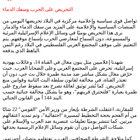
التحريض على الحرب وسفك الدماء
تواصل قوى سياسية وإعلامية مركزية في البلاد تحريضها اليومي من
المنصات السياسية والإعلامية على المزيد من سفك الدماء والدمار.
نرى هذا التحريض يوميًا في وسائل الإعلام الإسرائيلية المرئية
والمسموعة، دون السماح لمعارضي الحرب بإسماع موقفهم. يتم
التعتيم على موقف المجتمع العربي الفلسطيني في البلاد رغم الثمن
الباهظ الذي يدفعه.
شهدنا إعلاميين مثل ينون مغال في القناة 14، وعائلات يهودية
إسرائيلية، تحرض على المجتمع العربي وعلى الضحايا العرب. حيث
حرّض مغال بشكل مباشر ضد مدينة طمرة خلال بث حي، دون أن
تعتذر القناة، في مخالفة لقانون سلطة البث الثانية وقوانين منع
التحريض. كما نُشر توثيق لعائلة تصرخ بعد سقوط صاروخ على
طمرة بعبارة “فلتحترق قريتهم”، وهو ما يشكل مخالفة جنائية حسب
البند 144 أ من القانون الجنائي.
للمقارنة، اعتقلت الشرطة بإيعاز من وزير الأمن "القومي" 22 شابًا
من أم الفحم بحجة التخطيط لمسيرة “احتفالية”، وتم تمديد اعتقالهم
مرتين. كما تنتشر يوميًا تعليقات عنصرية ضد العرب والإسلام على
شبكات التواصل دون أن تقوم وسائل الإعلام الرسمية بحذفها.
كما وتلاحق الشرطة الصحافيين العرب، تعتقلهم وتصادر أجهزتهم،