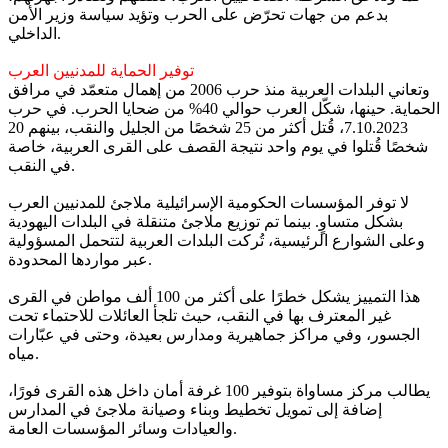
بدعم من جهات تحرّض على الحرب وتؤيد سياسة وزير الأمن
الداخلي.
توفير الحماية للمدنيين العرب
وتعاني البلدات العربية منذ حرب 2006 من إهمال متعمّد في مرافق
الحماية. حينها، شكّل العرب حوالي 40% من ضحايا الحرب. في حرب
7.10.2023، قُتل أكثر من 25 شخصًا من الجليل والنقب، بينهم 20
شخصًا قُتلوا في يوم واحد نتيجة القصف على القرى العربية، خاصة
في النقب.
لا توفر المؤسسات الحكومية الإسرائيلية ملاجئ للمدنيين العرب
بشكل متساوٍ. بينما تم توزيع ملاجئ متنقلة في البلدات اليهودية
وعلى الشوارع الرئيسية، تُركت البلدات العربية لتتحمل المسؤولية
عبر مواردها المحدودة.
هذا التمييز يشكل خطرًا على أكثر من 100 ألف مواطن في القرى
غير المعترف بها في النقب، حيث تلجأ العائلات للاحتماء تحت
الجسور، وفي مراكز جماهيرية ومدارس بعيدة، وحتى في عبّارات
مياه.
يطالب مركز مساواة بتوفير 100 غرفة أمان داخل هذه القرى فورًا،
إضافة إلى تمويل تخطيط وبناء وصيانة ملاجئ في المدارس
والعيادات وسائر المؤسسات العامة.