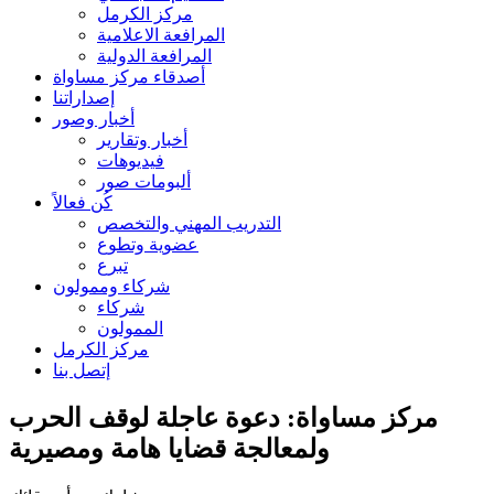
مركز الكرمل
المرافعة الاعلامية
المرافعة الدولية
أصدقاء مركز مساواة
إصداراتنا
أخبار وصور
أخبار وتقارير
فيديوهات
ألبومات صور
كُن فعالاً
التدريب المهني والتخصص
عضوية وتطوع
تبرع
شركاء وممولون
شركاء
الممولون
مركز الكرمل
إتصل بنا
مركز مساواة: دعوة عاجلة لوقف الحرب
ولمعالجة قضايا هامة ومصيرية