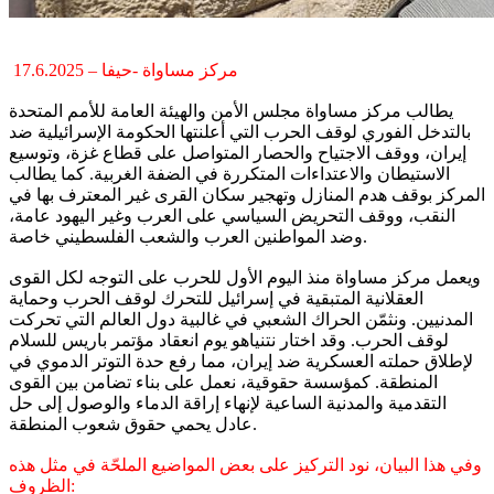
مركز مساواة -حيفا – 17.6.2025
يطالب مركز مساواة مجلس الأمن والهيئة العامة للأمم المتحدة
بالتدخل الفوري لوقف الحرب التي أعلنتها الحكومة الإسرائيلية ضد
إيران، ووقف الاجتياح والحصار المتواصل على قطاع غزة، وتوسيع
الاستيطان والاعتداءات المتكررة في الضفة الغربية. كما يطالب
المركز بوقف هدم المنازل وتهجير سكان القرى غير المعترف بها في
النقب، ووقف التحريض السياسي على العرب وغير اليهود عامة،
وضد المواطنين العرب والشعب الفلسطيني خاصة.
ويعمل مركز مساواة منذ اليوم الأول للحرب على التوجه لكل القوى
العقلانية المتبقية في إسرائيل للتحرك لوقف الحرب وحماية
المدنيين. ونثمّن الحراك الشعبي في غالبية دول العالم التي تحركت
لوقف الحرب. وقد اختار نتنياهو يوم انعقاد مؤتمر باريس للسلام
لإطلاق حملته العسكرية ضد إيران، مما رفع حدة التوتر الدموي في
المنطقة. كمؤسسة حقوقية، نعمل على بناء تضامن بين القوى
التقدمية والمدنية الساعية لإنهاء إراقة الدماء والوصول إلى حل
عادل يحمي حقوق شعوب المنطقة.
وفي هذا البيان، نود التركيز على بعض المواضيع الملحّة في مثل هذه
الظروف: