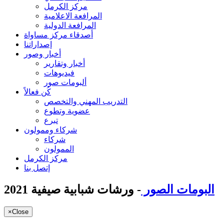
مركز الكرمل
المرافعة الاعلامية
المرافعة الدولية
أصدقاء مركز مساواة
إصداراتنا
أخبار وصور
أخبار وتقارير
فيديوهات
ألبومات صور
كُن فعالاً
التدريب المهني والتخصص
عضوية وتطوع
تبرع
شركاء وممولون
شركاء
الممولون
مركز الكرمل
إتصل بنا
البومات الصور
- ورشات شبابية صيفية 2021
×
Close