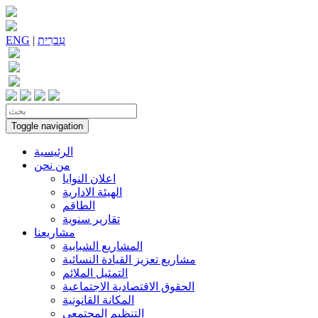
עִברִית
|
ENG
Toggle navigation
الرئيسية
من نحن
اعلان النوايا
الهيئة الادارية
الطاقم
تقارير سنوية
مشاريعنا
المشاريع الشبابية
مشاريع تعزيز القيادة النسائية
التمثيل الملائم
الحقوق الاقتصادية الاجتماعية
المكانة القانونية
التنظيم المجتمعي