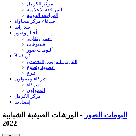
مركز الكرمل
المرافعة الاعلامية
المرافعة الدولية
أصدقاء مركز مساواة
إصداراتنا
أخبار وصور
أخبار وتقارير
فيديوهات
ألبومات صور
كُن فعالاً
التدريب المهني والتخصص
عضوية وتطوع
تبرع
شركاء وممولون
شركاء
الممولون
مركز الكرمل
إتصل بنا
البومات الصور
- الورشات الصيفية الشبابية
2022