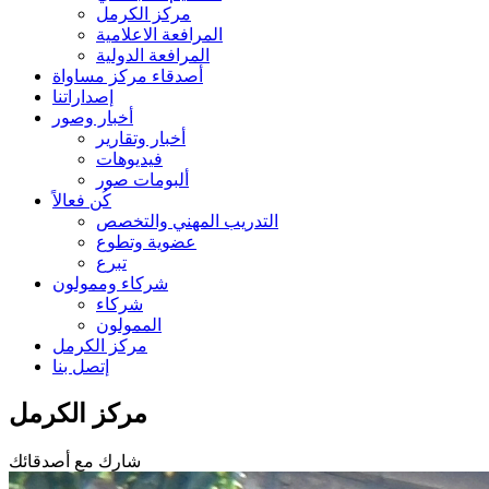
مركز الكرمل
المرافعة الاعلامية
المرافعة الدولية
أصدقاء مركز مساواة
إصداراتنا
أخبار وصور
أخبار وتقارير
فيديوهات
ألبومات صور
كُن فعالاً
التدريب المهني والتخصص
عضوية وتطوع
تبرع
شركاء وممولون
شركاء
الممولون
مركز الكرمل
إتصل بنا
مركز الكرمل
شارك مع أصدقائك