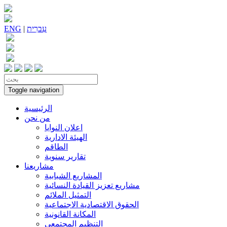
עִברִית
|
ENG
Toggle navigation
الرئيسية
من نحن
اعلان النوايا
الهيئة الادارية
الطاقم
تقارير سنوية
مشاريعنا
المشاريع الشبابية
مشاريع تعزيز القيادة النسائية
التمثيل الملائم
الحقوق الاقتصادية الاجتماعية
المكانة القانونية
التنظيم المجتمعي