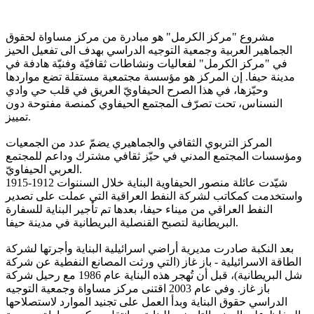
مشروع "مركز الكرمل" هو مبادرة من مركز مساواة لحقوق
الجماهير العربية وجمعية التوجيه الدراسي بهدف الى تفعيل الحيز
في "مركز الكرمل" لفعاليات ونشاطات ثقافيّة وفنيّة هادفة في
مدينة حيفا. إن المركز هو مؤسسة مجتمعية مستقلة تضع مواردها
وحيّزها، في هذا الصرح الحيفاويّ العريق في قلب حي وادي
النسناس، تحت تصرّف المجتمع الحيفاوي كمنصة مفتوحة دون
تمييز.
المركز التربوي الثقافي والجماهيري يضمّ عدد من الجمعيات
ومؤسسات المجتمع المدني في حيّز ثقافي مشترك وداعم للمجتمع
العربي الحيفاويّ.
شيّدت عائلة منصور الحيفاوية البناية خلال السننوات 1912-1915
واستخدمت كمكاتب لشركة النفط العراقية التي عملت على تصدير
النفط العراقي من ميناء حيفا، بعدها تم تأجير البناية للسفارة
البريطانية لتصبح القنصلية البريطانية في مدينة حيفا.
بعد النكبة صادرت مديرية أراضي اسرائيلية البناية وأجرتها لشركة
الطاقة الاسرائيلية - باز غاز (التي ورثت المصانع النفطية عن شركة
شل البريطانية)، قبل أن تُهجر هذه البناية عام 1986 مع رحيل شركة
باز غاز. وفي عام 2003 اقتنى مركز مساواة وجمعية التوجيه
الدراسي حقوق البناية وبدأ العمل على تجنيد الموارد لاستصلاحها