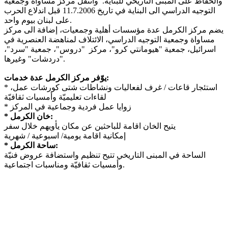
والحفاظ على المبنى التاريخي للبناية. وانتقل مركز مساواة وجمعية
التوجيه الدراسي الى البناية في تاريخ 11.7.2006 قبل اندلاع الحرب
على لبنان بيوم واحد.
يضم مركز الكرمل عدة مؤسسات أهلية وجمعيات، إضافة الى مركز
مساواة وجمعية التوجيه الدراسي، الائتلاف لمناهضة العنصرية في
اسرائيل، جمعية "هيومانتي كرو"، مركز "دروس"، جمعية "سرد"،
"دردشات" وغيرها.
يوّفر مركز الكرمل عدة خدمات:
* استئجار قاعات / غرف لفعاليات ونشاطات شتى كورشات عمل،
لقاءات تعليميّة وأمسيات ثقافيّة
* زوايا عمل فردية وجماعية في المركز
* خان الكرمل:
يتيح الخان اقامة للباحثين عن مكان يأويهم خلال سفر
إمكانية اقامة يومية/ اسبوعية / شهرية
* ساحة الكرمل:
الساحة في المبنى التاريخي تتيح تنظيم واستضافة عروض فنيّة
وأمسيات ثقافيّة ومناسبات اجتماعية.