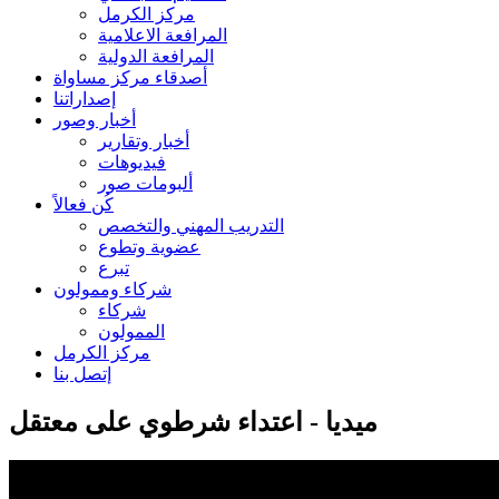
مركز الكرمل
المرافعة الاعلامية
المرافعة الدولية
أصدقاء مركز مساواة
إصداراتنا
أخبار وصور
أخبار وتقارير
فيديوهات
ألبومات صور
كُن فعالاً
التدريب المهني والتخصص
عضوية وتطوع
تبرع
شركاء وممولون
شركاء
الممولون
مركز الكرمل
إتصل بنا
ميديا - اعتداء شرطوي على معتقل