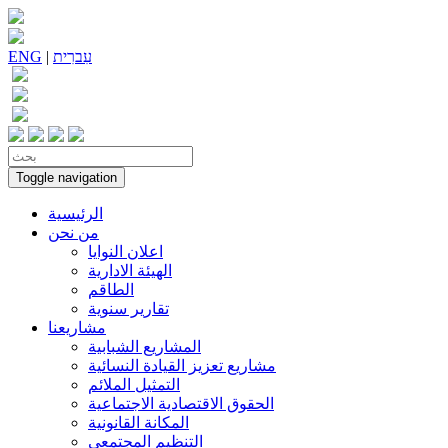
עִברִית
|
ENG
Toggle navigation
الرئيسية
من نحن
اعلان النوايا
الهيئة الادارية
الطاقم
تقارير سنوية
مشاريعنا
المشاريع الشبابية
مشاريع تعزيز القيادة النسائية
التمثيل الملائم
الحقوق الاقتصادية الاجتماعية
المكانة القانونية
التنظيم المجتمعي