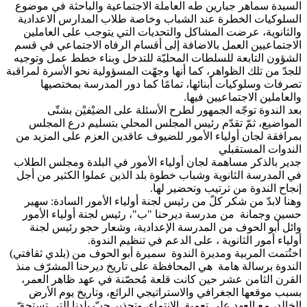
السيدة سماهر جبارين طه العاملة الاجتماعية والباحثة في موضوع
السلوكيات الخطرة عند الشباب وخاصة طلاب المدارس الاعدادية
والثانوية، عرضت المشاكل والتحديات التي يتوجب على العاملين
الاجتماعيين العمل بالاضافة إلى أقسام الرفاه الاجتماعي في قسم
الشؤون التابعة للسلطات المحليّة للتدخل وبناء خطط عمل وتوجيه
للجدّ من تلك الظواهر، كما أنها وجهّت المسؤولية نحو الأسرة لمراقبة
تصرفات وسلوكيات أبنائها، تمامًا كما دور المدرسة بمختصيها
والعاملين الاجتماعيين فيها.
بعد الندوة توجّه الجمهور لطرح الأسئلة على الضيْفيْن بشتّى
المواضيع، ثمّ تقدّم رئيس المجلس المحلي بتسليم درع المجلس
بمرافقة لجان أولياء الأمور للضيوف عاقدين العزم على المزيد من
الندوات المستقبلي
جدير بالذكر مساهمة لجان أولياء الأمور في البلدة ومجلس الطلاب
في المدرسة الثانوية وشباب خطوة بلد الذين عملوا الكثير من أجل
إنجاح الندوة من ترتيب وتحضير لها.
وهنا لابدّ من شكر كلّ من رئيس لجنة أولياء الأمور السادة: سهير
حسين وجمانة من مدرسة ديرحنا "ب"، رئيس لجنة أولياء الأمور
وائل أبو الحوف من المدرسة الإعدادية، وشعار حجو رئيس لجنة
أولياء أمور الثانوية ، على الدعم في تنظيم الندوة.
اختُتمت المربية ومديرة الندوة سميرة أبو الحوف من (بلدي ثقافتي)
الندوة برسالة هامة هي المحافظة على تاريخ ديرحنا المشرّف منذ
القرن الثامن عشر حين كانت قلعة مُحصّنة في عهد ظاهر العمر،
بسبب موقعها الجغرافي والاستراتيجي الرائع، وتاريخ يوم الأرض
الخالد، مع العهد على تعميق الانتماء، وتجذير حبّ بلدنا التي تستحقّ