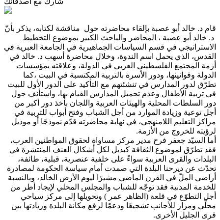
شارك مع أصدقائك
قام د. خالد أبو عصبة بإلقاء محاضرته حول مناقشة لكتابه، يذكر بأنّ
د. خالد أبو عصبة ، المحاضر والباحث الكبير بموضوع التخطيط
الاستراتيجي في قسم السياسات الجماهيرية في الجامعة العبرية في
القدس، الذي يحمل اسم الندوة، وخلال محاضرة أسهب د. خالد في
أزمة المجتمع الفلسطيني العربي في الدولة، وعلاقته بمؤسسات
الدولة وقوانينها، ودور الأسرة بالتربية المكتسبة في البيت ،كما
تطرّق لدور المدارس في تنشئتهم مع التأكيد على الدور الأول للبيت
في تربية الأطفال وعدم تحميل المدارس القيام بها، واستأنف حول
دور السلطات المحلية والهيئات العربية واللجان بأخذ دور أكبر من
أجل توعية وزيادة الموارد من أجل الشباب وفتح أبواب للتربية في
مراكز التعليم اللامنهجي، في نهاية محاضرته قدّم نموذجًا أو موديل
لرؤيته للخروج من الأزمة.
أما السيّد جعفر فرح مدير مركز مساواة لحقوق المواطنين العرب،
فقد تطرّق لموضوع الثقافة كبديل لكل أشكال العنف المنتشرة في
البلدات والقرى العربية سواءً على خلفية عنصرية، قبلية، طائفة،
تحدّث عن ديرحنا البلدة التي صمدت أمام سياسة الحكومة لمصادرة
أراضي الملّ في القرن الماضي مشيرًا ليوم الأرض الخالد، وبالنسبة
للخدمة المدنية فقد توجّه للشباب والمجلس المحلي لإيجاد أطر من
أجل التطوّع في قلعة (الظاهر عمر ) وتحويلها إلى مركز سياحي
محلّي ومزار للأجانب تشجيعًا ودعمًا لرفع مكانة البلدة وريادتها بين
قرى الجليل الأخرى.