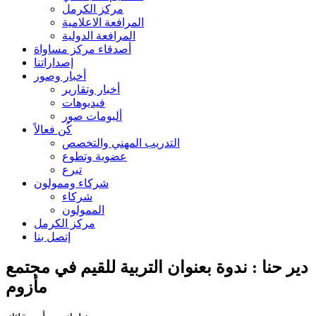
مركز الكرمل
المرافعة الاعلامية
المرافعة الدولية
أصدقاء مركز مساواة
إصداراتنا
أخبار وصور
أخبار وتقارير
فيديوهات
ألبومات صور
كُن فعالاً
التدريب المهني والتخصص
عضوية وتطوع
تبرع
شركاء وممولون
شركاء
الممولون
مركز الكرمل
إتصل بنا
دير حنا : ندوة بعنوان التربية للقيم في مجتمع
مأزوم