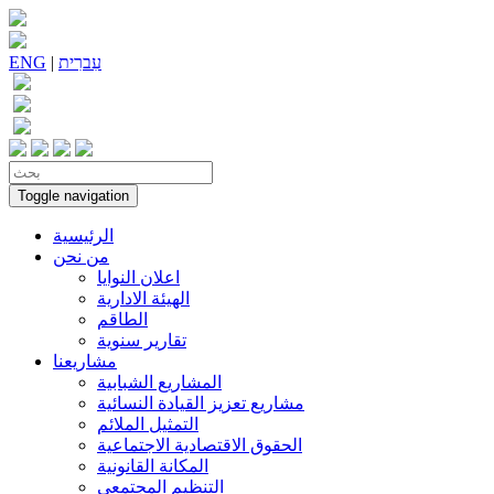
עִברִית
|
ENG
Toggle navigation
الرئيسية
من نحن
اعلان النوايا
الهيئة الادارية
الطاقم
تقارير سنوية
مشاريعنا
المشاريع الشبابية
مشاريع تعزيز القيادة النسائية
التمثيل الملائم
الحقوق الاقتصادية الاجتماعية
المكانة القانونية
التنظيم المجتمعي