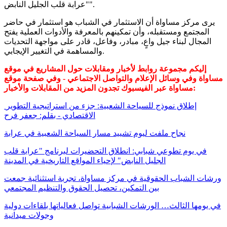
"عرابة قلب الجليل النابض".
يرى مركز مساواة أن الاستثمار في الشباب هو استثمار في حاضر
المجتمع ومستقبله، وأن تمكينهم بالمعرفة والأدوات العملية يفتح
المجال لبناء جيل واعٍ، مبادر، وفاعل، قادر على مواجهة التحديات
والمساهمة في التغيير الإيجابي.
إليكم مجموعة روابط لأخبار ومقابلات حول المشاريع في موقع
مساواة وفي وسائل الإعلام والتواصل الاجتماعي - وفي صفحة موقع
مساواة عبر الفيسبوك تجدون المزيد من المقابلات والأخبار:
إطلاق نموذج للسياحة الشعبية: جزء من استراتيجية التطوير
الاقتصادي - بقلم: جعفر فرح
نجاح ملفت ليوم تشييد مسار السياحة الشعبية في عرابة
في يوم تطوعي شبابي: انطلاق التحضيرات لبرنامج "عرابة قلب
الجليل النابض" لإحياء المواقع التاريخية في المدينة
ورشات الشباب الحقوقية في مركز مساواة، تجربة استثنائية جمعت
بين التمكين، تحصيل الحقوق والتنظيم المجتمعي
في يومها الثالث… الورشات الشبابية تواصل فعالياتها بلقاءات دولية
وجولات ميدانية