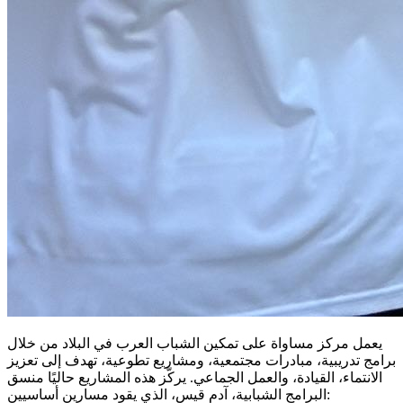
يعمل مركز مساواة على تمكين الشباب العرب في البلاد من خلال
برامج تدريبية، مبادرات مجتمعية، ومشاريع تطوعية، تهدف إلى تعزيز
الانتماء، القيادة، والعمل الجماعي. يركّز هذه المشاريع حاليًا منسق
البرامج الشبابية، آدم قيس، الذي يقود مسارين أساسيين: