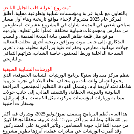
مشروع "عرابة قلب الجليل النابض"
بالتعاون مع بلدية عرابة ومؤسسات شبابية وتطوعية محلية، أطلق
المركز عام 2025 مشروعًا لإحياء مواقع تاريخية وبناء أول مسار
سياحي شعبي في المدينة. شارك في المشروع عشرات المتطوعين
من مدارس ومجموعات شبابية مختلفة، عملوا على تنظيف وترميم
مواقع مثل قلعة ظاهر العمر، بناية البلدية القديمة، والنصب
التذكاري، إلى جانب بيوت ومرافق تاريخية أخرى. تخللت الفعالية
جولات ميدانية، معارض، وفقرات فنية وزراعية محلية، بهدف تعزيز
السياحة الداخلية وربط المجتمع، خاصة الشباب، بتراثهم الثقافي
والتاريخي.
الورشات الشبابية الصيفية
ينظم مركز مساواة سنويًا برنامج الورشات الشبابية الحقوقية، الذي
يجمع الشبان والشابات من مختلف أنحاء البلاد في تجربة تدريبية
شاملة تمتد لأربعة أيام، وتشمل القيادة، التنظيم المجتمعي، المرافعة
القانونية والدولية، الخطابة، والتثقيف المالي، إلى جانب جولات
ميدانية وزيارات لمؤسسات مركزية مثل الكنيست، بنك إسرائيل،
وسفارات أجنبية.
هذا العام، نُظم البرنامج منتصف تموز/يوليو 2025، وشارك فيه أكثر
من 40 طالبًا وطالبة من أكثر من 15 بلدة عربية، محققًا نجاحًا كبيرًا
من حيث التفاعل، جودة المضامين، وتأثير التجربة على المشاركين.
وقد أثمرت الورشات عن مبادرات عملية، أبرزها تطوير مشروع