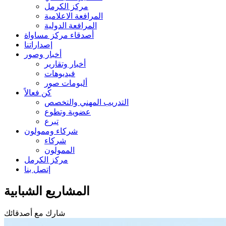
مركز الكرمل
المرافعة الاعلامية
المرافعة الدولية
أصدقاء مركز مساواة
إصداراتنا
أخبار وصور
أخبار وتقارير
فيديوهات
ألبومات صور
كُن فعالاً
التدريب المهني والتخصص
عضوية وتطوع
تبرع
شركاء وممولون
شركاء
الممولون
مركز الكرمل
إتصل بنا
المشاريع الشبابية
شارك مع أصدقائك