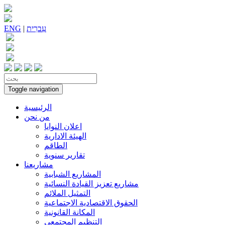
עִברִית
|
ENG
Toggle navigation
الرئيسية
من نحن
اعلان النوايا
الهيئة الادارية
الطاقم
تقارير سنوية
مشاريعنا
المشاريع الشبابية
مشاريع تعزيز القيادة النسائية
التمثيل الملائم
الحقوق الاقتصادية الاجتماعية
المكانة القانونية
التنظيم المجتمعي