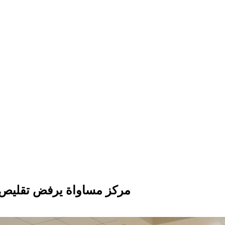
مركز مساواة يرفض تقليص 1.3 مليار شيكل من ميزانيات المجتمع العر