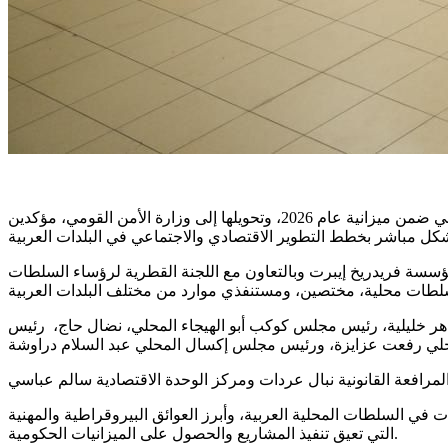
حذر مركز مساواة ورؤساء سلطات محلية عربية، الخميس، من مخطط لاقتطاع نحو 1.3 مليار شيكل من الميزانيات المخصصة للمجتمع العربي ضمن ميزانية عام 2026، وتحويلها إلى وزارة الأمن القومي، مؤكدين
ميس، في اكسال، حول استنفاد ميزانيات الخطة الخماسية 550، بتنظيم مشترك مع مؤسسة فريدريخ إيبرت وبالتعاون مع اللجنة القطرية لرؤساء السلطات
هر خليلية، رئيس مجلس كوكب أبو الهيجاء المحلي، نضال حاج، رئيس
لخطة الخماسية 550، إلى جانب نسب استغلال هذه الميزانيات في السلطات المحلية العربية، وأبرز العوائق البيروقراطية والمهنية
التي تعيق تنفيذ المشاريع والحصول على الميزانيات الحكومية.