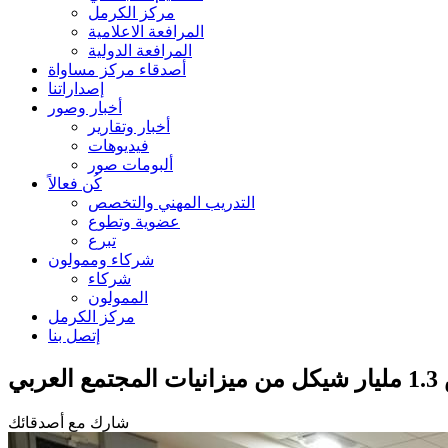
مركز الكرمل
المرافعة الاعلامية
المرافعة الدولية
أصدقاء مركز مساواة
إصداراتنا
أخبار وصور
أخبار وتقارير
فيديوهات
ألبومات صور
كُن فعالاً
التدريب المهني والتخصص
عضوية وتطوع
تبرع
شركاء وممولون
شركاء
الممولون
مركز الكرمل
إتصل بنا
بي
شارك مع أصدقائك