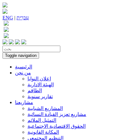
עִברִית
|
ENG
Toggle navigation
الرئيسية
من نحن
اعلان النوايا
الهيئة الادارية
الطاقم
تقارير سنوية
مشاريعنا
المشاريع الشبابية
مشاريع تعزيز القيادة النسائية
التمثيل الملائم
الحقوق الاقتصادية الاجتماعية
المكانة القانونية
التنظيم المجتمعي