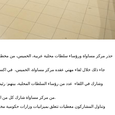
وشارك في اللقاء عدد من رؤساء السلطات المحلية، بينهم: رئ
من مركز مساواة شارك كل من المدير العام، جعفر فرح، المديرة التنفيذية سهى سلمان موسى، مركزة المرافعة القانونية نبال عردات ومركز الوحدة الاقتصادية سالم عباسي.