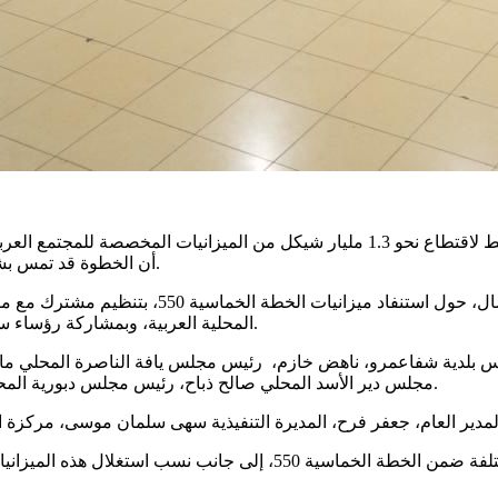
أن الخطوة قد تمس بشكل مباشر بخطط التطوير الاقتصادي والاجتماعي في البلدات العربية.
جاء ذلك خلال لقاء مهني عقده مركز مساواة، الخ
المحلية العربية، وبمشاركة رؤساء سلطات محلية، مختصين، ومستنفذي موارد من مختلف البلدات العربية.
يس بلدية شفاعمرو، ناهض خازم، رئيس مجلس يافة الناصرة المحلي ما
مجلس دير الأسد المحلي صالح ذباح، رئيس مجلس دبورية المحلي رفعت عزايزة، ورئيس مجلس إكسال المحلي عبد السلام دراوشة.
وتناول المشاركون معطيات تتعلق بميزانيات وزارات حكومية مختلفة ضمن ا