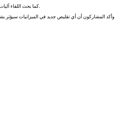
كما بحث اللقاء آليات العمل المطلوبة خلال المرحلة المقبلة لتعزيز قدرة السلطات المحلية العربية على التخطيط وتنفيذ المشاريع وتطوير الخدمات والبنى التحتية.
وأكد المشاركون أن أي تقليص جديد في الميزانيات سيؤثر بشك