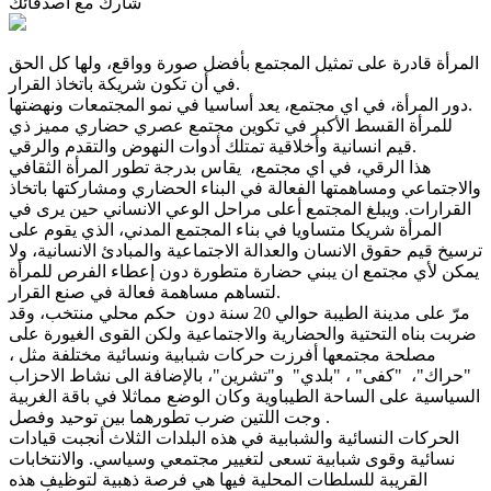
شارك مع أصدقائك
المرأة قادرة على تمثيل المجتمع بأفضل صورة وواقع، ولها كل الحق
في أن تكون شريكة باتخاذ القرار.
دور المرأة، في اي مجتمع، يعد أساسيا في نمو المجتمعات ونهضتها.
للمرأة القسط الأكبر في تكوين مجتمع عصري حضاري مميز ذي
قيم انسانية وأخلاقية تمتلك أدوات النهوض والتقدم والرقي.
هذا الرقي، في اي مجتمع، يقاس بدرجة تطور المرأة الثقافي
والاجتماعي ومساهمتها الفعالة في البناء الحضاري ومشاركتها باتخاذ
القرارات. ويبلغ المجتمع أعلى مراحل الوعي الانساني حين يرى في
المرأة شريكا متساويا في بناء المجتمع المدني، الذي يقوم على
ترسيخ قيم حقوق الانسان والعدالة الاجتماعية والمبادئ الانسانية، ولا
يمكن لأي مجتمع ان يبني حضارة متطورة دون إعطاء الفرص للمرأة
لتساهم مساهمة فعالة في صنع القرار.
مرّ على مدينة الطيبة حوالي 20 سنة دون حكم محلي منتخب، وقد
ضربت بناه التحتية والحضارية والاجتماعية ولكن القوى الغيورة على
مصلحة مجتمعها أفرزت حركات شبابية ونسائية مختلفة مثل ،
"حراك"، "كفى" ، "بلدي" و"تشرين"، بالإضافة الى نشاط الاحزاب
السياسية على الساحة الطيباوية وكان الوضع مماثلا في باقة الغربية
وجت اللتين ضرب تطورهما بين توحيد وفصل .
الحركات النسائية والشبابية في هذه البلدات الثلاث أنجبت قيادات
نسائية وقوى شبابية تسعى لتغيير مجتمعي وسياسي. والانتخابات
القريبة للسلطات المحلية فيها هي فرصة ذهبية لتوظيف هذه