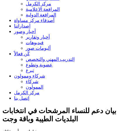
مركز الكرمل
المرافعة الاعلامية
المرافعة الدولية
أصدقاء مركز مساواة
إصداراتنا
أخبار وصور
أخبار وتقارير
فيديوهات
ألبومات صور
كُن فعالاً
التدريب المهني والتخصص
عضوية وتطوع
تبرع
شركاء وممولون
شركاء
الممولون
مركز الكرمل
إتصل بنا
بيان دعم للنساء المرشحات في انتخابات
البلديات الطيبة وباقة وجت