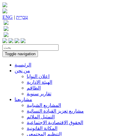
עִברִית
|
ENG
Toggle navigation
الرئيسية
من نحن
اعلان النوايا
الهيئة الادارية
الطاقم
تقارير سنوية
مشاريعنا
المشاريع الشبابية
مشاريع تعزيز القيادة النسائية
التمثيل الملائم
الحقوق الاقتصادية الاجتماعية
المكانة القانونية
التنظيم المجتمعي