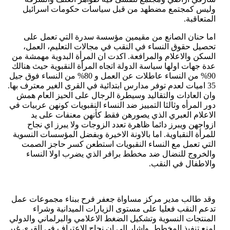
وليس كمجتمع مضطهد من قبل سياسات حكومات اسرائيل
المتعاقبة.
اما حنان الصانع من مقيمين مؤسسة سدرة التي تعمل على
تحصيل حقوق النساء في النقب في مجالات التعليم، العمل،
السكن والاعلام والمرافعة. اكدت ان المرأة البدوية مهمشة من
عدة جهات اولها سياسة الدولة اتجاه المرأة النقبوية حيث هنالك
90% من النساء عاطلات عن العمل و 80% من النساء فوق جيل
35 اميات لعدم توفر مدارس ابتدائية في القرى الغير معترف بها.
وان العادات والتقاليد وسيطرة الرجال على الحيز العام همش
دور المرأه وثالثا التمييز ضد النساء النقبويات كونهن عربيات في
الاعلام العبري الذي يصورهن فقط كأنهن معنفات على يد
ازواجهن ويبرز دائما ظاهرة تعدد الزوجات ولا يبرز اي نجاح
للمرأة النقباوية. اما بالاونة الاخيرة وبفضل المؤسسات النسوية
التي تعمل مع النساء النقبويات استطعن كسر حاجز الصمت
والخروج للنضال ضد مخطط برافر الذي يضرب اولا النساء
والاطفال في النقب.
وقد طالب مدير مركز مساواة جعفر فرح ببناء مجموعات عمل
تدعم النقب فعليا على مستوى الزيارات الميدانية وشراء
المنتجات النسوية وتشكيل الضغط الاعلامي والبرلماني والدولي
لمنع تنفيذ المخطط. واشار الى ان نجاح الاعتراف في القرى غير