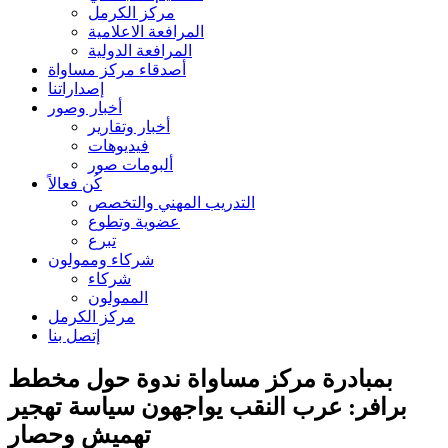
مركز الكرمل
المرافعة الاعلامية
المرافعة الدولية
أصدقاء مركز مساواة
إصداراتنا
أخبار وصور
أخبار وتقارير
فيديوهات
ألبومات صور
كُن فعالاً
التدريب المهني والتخصص
عضوية وتطوع
تبرع
شركاء وممولون
شركاء
الممولون
مركز الكرمل
إتصل بنا
بمبادرة مركز مساواة ندوة حول مخطط
برافر: عرب النقب يواجهون سياسة تهجير
تهميش وحصار