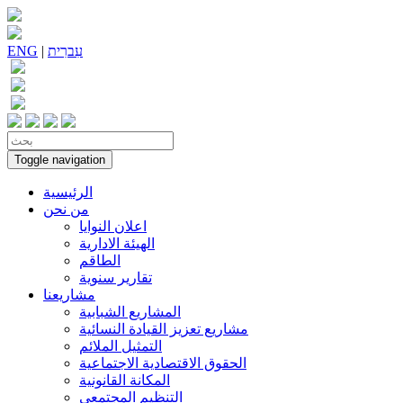
עִברִית
|
ENG
Toggle navigation
الرئيسية
من نحن
اعلان النوايا
الهيئة الادارية
الطاقم
تقارير سنوية
مشاريعنا
المشاريع الشبابية
مشاريع تعزيز القيادة النسائية
التمثيل الملائم
الحقوق الاقتصادية الاجتماعية
المكانة القانونية
التنظيم المجتمعي