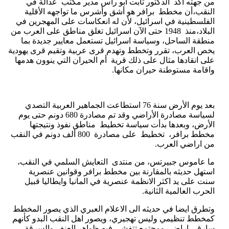
من جهته أكد الدكتور ثابت أبو راس مدير مكتب عدالة في
النقب،أن مخطط برافر هو أشق وأشرس ما تواجهه الأقلية
الفلسطينية في اسرائيل، لأن له انعكاسات على المهجرين في
البلاد،منذ 1948 حتى الآن اسرائيل تغلق مناطق على العرب من
منطقة الساحل، وسياسة اسرائيل تستعمل معايير جديدة بما
يخص العرب، تقرر وتخطط وتهدم قرى عربية وتقيم قرى يهودية
على انقادها مثال على ذلك قرية أم الحيران التي ينوون هدمها
واقامة مستوطنة حيران مكانها.
بعد يوم الأرض سنة 76 استطاعت الجماهير العربية التصدي
لسياسة مصادرة الأراضي وقد تم مصادرة 680 دونم حتى يوم
الأرض، وبعدها بدأت سياسة تخطيط مناطق نفوذ ونتيجتها
مخطط برافر، تخطيط على مصادرة 800 ألف دونم في النقب
من اراضي العرب.
ما عاموس جبيرتس، من منتدى التعايش السلمي في النقب،
استهل حديثه بالمقارنة بين مخطط برافر وقوانين عنصرية
سنت على يد اكثر الانظمة عنصرية في المانيا وايطاليا قبيل
الحرب العالمية الثانية.
وتطرق ايضا في حديثه الى الاعلام العبري الذي يصور المخطط
كمخطط تنظيمي وليس تهجيري، ويصور اهل النقب البدو كأنهم
سارقي اراضي ومجتمع تتفشى فيه ظواهر العنف والسرقة