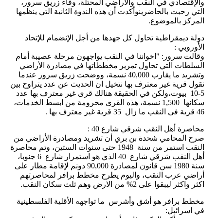
والإقتصادي في النقب والأراضي المحتلة، وفاء زريق سرور،
التي رحبت بالحاضرينوأكدت أن هذه الندوة الثانية التي ينظمها
المركز بالموضوع.
دولة ديمقراطية تحاول كل جهدها من أجل الإنضمام للإتحاد
الأوروبي :
وقالت سرور: "اخواننا في النقب يواجهون مرحلة عصيبة أمام
السلطات التي تحاول تمرير مخططاتها في مصادرة الأراضي
وتشريد ما يقارب 40,000 نسمة، ووضحت زريق سرور عندما
نقول قرية غير معترف بها نتخيل ان الحديث عن عدد يتراوح بين
5-10 بيوت،ولكن في الحقيقة هنالك قرى غير معترف بها عدد
سكانها 1,500 نسمة، هذه القرى محرومة من ابسط الخدمات،
46 قرية في النقب ما زال 35 قرية غير معترف بها .
محاصرة أهل النقب شرقي شارع 40 :
صرح المحامي شحدة بن بري أن تشريد ومصادرة الأراضي من
النقب استمر من سنة 1948 حتى سنوات الستين، وتم محاصرة
أهل النقب شرقي شارع 40 الذي هو استمرار شارع 6 جنوبا،
سنة 1980 سن قانون لمصادرة 90,000 دونم لإقامة مطار على
أراضي عرب النقب، واليوم يطرح مخطط برافر لمحاصرتهم
اكثر واكثر ليبقوا على 2% من الارض وهم ثلث سكان النقب.
مخطط برافر هو أشق وأشرس ما تواجهه الأقلية الفلسطينية
في اسرائيل: