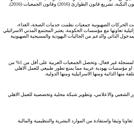
لطوارئ (2016) وقانون الجمعيات (2016).
سست الحركات الصهيونية جمعيات نظمت خدمات الصحة، الغذاء،
ئيلية تعاونها مع مؤسسات الحكومة. يعتبر المجتمع المدني الاسرائيلي
عتمد هذا القطاع على الدعم الحكومي، المدخول الذاتي والدعم من الجاليات اليهودية والمسيحية الصهيونية
لم تتجاور نسبة الجمعيات العربية التي تنشط حاليا ال 5% وغالبيتها تعمل على المستوى المحلي، وتشير الدراسات الى ان جزء من الجمعيات المسجلة غير فعال. وتحصل الجمعيات العربية على أقل من 1% من
 او مؤسسات يهودية عربية مما يمنع تطور طبيعي للعمل الاهلي
نها الذاتية ومنها الاسرائيلية ومنها الدولية.
ر الشعبي والاعلامي، وتطوير شبكة محلية وتخصصية للعمل الاهلي
نا وثيقا واستفادة من الموارد البشرية والتنظيمية والمالية