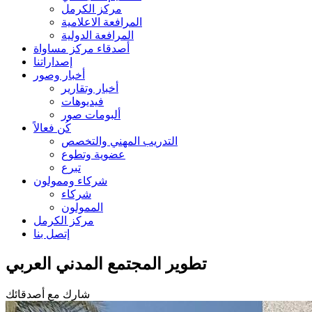
مركز الكرمل
المرافعة الاعلامية
المرافعة الدولية
أصدقاء مركز مساواة
إصداراتنا
أخبار وصور
أخبار وتقارير
فيديوهات
ألبومات صور
كُن فعالاً
التدريب المهني والتخصص
عضوية وتطوع
تبرع
شركاء وممولون
شركاء
الممولون
مركز الكرمل
إتصل بنا
تطوير المجتمع المدني العربي
شارك مع أصدقائك