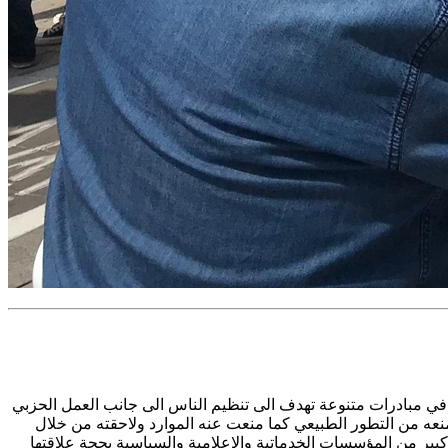
 في مبادرات متنوعة تهدف الى تنظيم الناس الى جانب العمل الحزبي
منعه من التطور الطبيعي كما منعت عنه الموارد ولاحقته من خلال
منية التي تتابع الجماهير العربية. وقد استخدمت الحكومات الاسرائيلية قوانين الطوارئ عام 2016 لإغلاق عدد كبير من المؤسسات الخدماتية والاعلامية والسياسية بحجة علاقتها