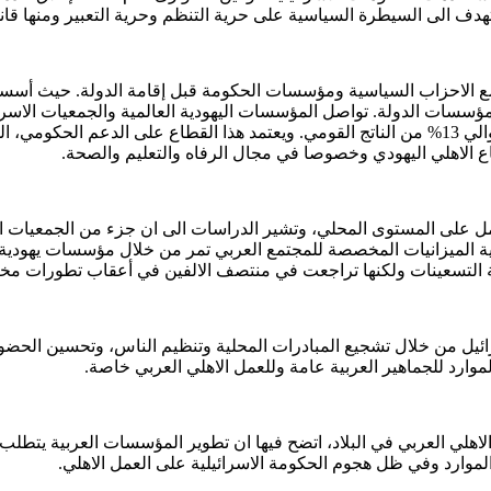
سيطرة السياسية على حرية التنظم وحرية التعبير ومنها قانون النكبة، تشريع قانون ا
ون مع الاحزاب السياسية ومؤسسات الحكومة قبل إقامة الدولة. حيث أ
ء مؤسسات الدولة. تواصل المؤسسات اليهودية العالمية والجمعيات الاسرا
اليهودي من أكبر القطاعات الاقتصادية اذ تشير التقارير الى انه يدير حوالي 13% من الناتج القومي. وي
ع الاهلي اليهودي وخصوصا في مجال الرفاه والتعليم والصحة.
بية الميزانيات المخصصة للمجتمع العربي تمر من خلال مؤسسات يهودية
 التسعينات ولكنها تراجعت في منتصف الالفين في أعقاب تطورات مختلفة م
ئيل من خلال تشجيع المبادرات المحلية وتنظيم الناس، وتحسين الحضو
وارد للجماهير العربية عامة وللعمل الاهلي العربي خاصة.
ي العربي في البلاد، اتضح فيها ان تطوير المؤسسات العربية يتطلب تعاو
الموارد وفي ظل هجوم الحكومة الاسرائيلية على العمل الاهلي.