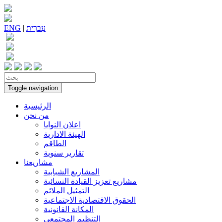
עִברִית
|
ENG
Toggle navigation
الرئيسية
من نحن
اعلان النوايا
الهيئة الادارية
الطاقم
تقارير سنوية
مشاريعنا
المشاريع الشبابية
مشاريع تعزيز القيادة النسائية
التمثيل الملائم
الحقوق الاقتصادية الاجتماعية
المكانة القانونية
التنظيم المجتمعي