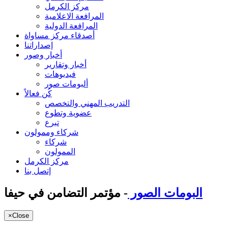
مركز الكرمل
المرافعة الاعلامية
المرافعة الدولية
أصدقاء مركز مساواة
إصداراتنا
أخبار وصور
أخبار وتقارير
فيديوهات
ألبومات صور
كُن فعالاً
التدريب المهني والتخصص
عضوية وتطوع
تبرع
شركاء وممولون
شركاء
الممولون
مركز الكرمل
إتصل بنا
البومات الصور
- مؤتمر التضامن في حيفا
×
Close