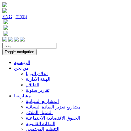
עִברִית
|
ENG
Toggle navigation
الرئيسية
من نحن
اعلان النوايا
الهيئة الادارية
الطاقم
تقارير سنوية
مشاريعنا
المشاريع الشبابية
مشاريع تعزيز القيادة النسائية
التمثيل الملائم
الحقوق الاقتصادية الاجتماعية
المكانة القانونية
التنظيم المجتمعي