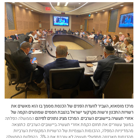
מרכז מוסאוא, העביר לוועדת הפנים של הכנסת מסמך בו הוא מאשים את
רשויות התכנון ורשות מקרקעי ישראל בהצבת חסמים שמונעים הקמה של
אזורי תעשיה ביישובים הערבים. המרכז מציג נתונים לפיהם
הממשלה הפלתה
במשך עשורים את תחום הקמת אזורי תעשיה ביישובים הערבים. כתוצאה
מהמדיניות המפלה, ההכנסות העצמיות של הרשויות המקומיות הערביות
מהכנסות מארנונה ממפעלי תעשיה לא עוברת את ה 3% . בהחלטת הממשלה