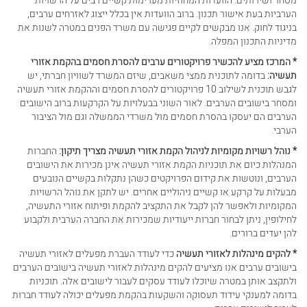
מסחר ושירותים. הוועדות המחוזיות מערימות קשיים רבים על הרשויות
הערביות בעת אישור תכנון. ברוב הוועדות אין בכלל ייצוג לאזרחים ערבים,
בניגוד לחוק. אנו מבקשים לקיים פגישה עם משרד הפנים במטרה לשנות את
מדיניות התכנון המפלה.
* המרכז מציע להכשיר פרויקטורים ערבים להסרת חסמים בהקמת אזורי
תעשיה:
בדומה לתוכנית ממצי משאבים, שיזם המשרד לשוויון חברתי, יש
לגבש תוכנית לשילוב 10 פרויקטורים להסרת חסמים וההקמת אזורי תעשיה
ומסחר בישובים הערבים. לאור השוני בבעלויות על הקרקעות ברוב הישובים
הערבים הם יעסקו בהסרת חסמים מול משרדי הממשלה וגם מול הציבור
הערבי.
* נוהל רשויות מקומיות לניהול הקמת אזורי תעשיה מצריך תיקון:
החברות
המנהלות כיום את תוכניות הקמת אזורי תעשיה אינן מכירות את הישובים
הערבים, ונוטשות את קידום הפרויקטים כשהן נתקלות בקשיים הנובעים
מבעלות על קרקע או קשיים ניהוליים אחרים. יש לתקן את נוהל הרשויות
המקומיות ולאפשר להן לקבל את התקציב להקמת ופיתוח אזורי התעשיה,
לחילופין, ניתן לבחור חברות ייעודיות שמכירות את החברה הערבית ולקבוע
להן יעדים ברורים.
* להקים מינהלות לאזורי תעשיה
כדי לעודד העברת מפעלים לאזורי תעשיה
בישובים ערבים אנו מציעים להקים מינהלות לאזורי תעשיה בישובים הערבים
ולתקצב אותן במטרה שיוכלו לעודד עסקים לעבור לישובים אלה. תוכניות
בדומה למענקי עידוד תעסוקה והשקעות בהקמת מפעלים יכולה לעודד חברות