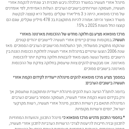
מינהל אזורי תעשיה במשרד הכלכלה גיבש תוכנית רב שנתית להקמת אזורי
תעשיה, תעסוקה ושירותים בישובים הערבים. העלות האמיתית, לפי אומדנים
של מרכז מוסאוא, היתה כ 3 מיליארד שקלים. בפועל היא קוצצה לבקשת
משרד האוצר והיתה אמורה להיות מתוקצבת בכ 478 מיליון שקלים, שגם הם
קוצצו החל משנת 2025 ב 15%.
מרכז מוסאוא מציע גם חלוקה מחדש של ההכנסות מארנונה מאזורי
תעשיה:.
במקומות שונים קיימים אזורי תעשיה ליישובים יהודים קטנים,
שהוקמו מתקציב ממשלתי, תוך התעלמות מהישובים הערבים הסמוכים. מאז
שנת 2006 הוצעו שינויים במינהלות אזורי תעשיה לחלוקת הכנסות הוגנת בין
הישובים. בפועל נעשה מעט מאוד להבטחת חלוקה צודקת יותר להכנסות
מארנונה. אנו מבקשים להקים צוות שיעסוק בחלוקה צודקת של ההכנסות
מארנונה בישובים סמוכים.
במסמך מציע מרכז מוסאוא להקים מינהלת ייעודית לקידום הקמת אזורי
תעשיה בישובים הערבים:
בדומה לותמ"ל הגיעה העת להקים מינהלת ייעודית ומתוקצבת שתעסוק אך
ורק בקידום נושא הקמת אזורי תעשיה, תעסוקה ומסחר בישובים הערבים.
המינהלת תתאם בין רשויות התכנון, מינהל אזורי תעשיה, רשות מקרקעי
ישראל, יזמים ורשויות מקומיות.
* בחסמי התכנון מדגיש מרכז מוסאוא כי
מינהל התכנון, והוועדות המחוזיות
לתכנון ובניה חייבות להיענות לצרכי הרשויות הערביות לתכנן אזורי תעשיה,