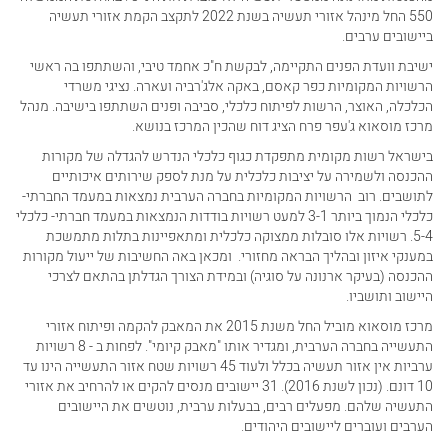
550 החל מינהל אזורי תעשיה בשנת 2022 לתקצב הקמת אזורי תעשיה
ביישובים ערבים.
ישיבת וועדת הפנים התקיימה, לבקשת ח"כ אחמד טיבי, והשתתפו בה ראשי
הרשויות המקומיות כפר קאסם, באקה אלג'רביה ועארה. נציגי משרדי
הכלכלה, האוצר, הרשות לפיתוח כלכלי, סביבה ופנים השתתפו בישיבה. מנהל
מרכז מוסאוא ג'עפר פרח הציג דוח שהכין המרכז בנושא.
בישראל רשות מקומית מתפקדת כגוף כלכלי הנדרש להגדלה של מקורות
ההכנסה ולשמירה על יציבות כלכלית על מנת לספק שירותים איכותיים
לתושבים. רוב הרשויות המקומיות בחברה הערבית נמצאות במעמד החברתי-
כלכלי הנמוך ביותר 3-1 למעט רשויות בודדות הנמצאות במעמד חברתי- כלכלי
5-4. רשויות אלו סובלות ממצוקה כלכלית ומתאפיינות בתלות מתמשכת
במענקי איזון ובהליך הבראה מחזורי. ומכאן באה החשיבות של ייעול מקורות
ההכנסה (בעיקר ארנונה על סוגיה) ובמידת הצורך הגדלתן בהתאם לצרכי
היישוב ותושביו.
מרכז מוסאוא מוביל החל משנת 2015 את המאבק להקמה ופיתוח אזורי
התעשייה בחברה הערבית, ומגדיר אותו "מאבק קיומי". לפחות ב - 8 רשויות
ערביות אין אזור תעשיה בכלל ולעוד 45 רשויות שטח אזור התעשייה הינו עד
10 דונם. (נכון לשנת 2016). 31 יישובים מנסים להקים או להרחיב את אזורי
התעשיה שלהם. מפעלים רבים, בבעלות ערבית, נוטשים את היישובים
הערבים ועוברים ליישובים היהודים.