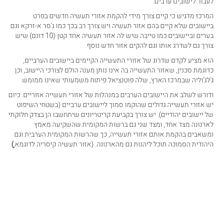
לעבור לישובים ערבים.
המרכז מדגיש כי קיים צורך מידי להקמת אזורי תעשיה חדשים בפרט
ביישובים שלא קיים בהם אזור תעשיה ויש צורך רב בכך כמו ג'סר א-זרקא וגם
בערים וביישובים כמו טייבה שיש לה אזור תעשיה אחד קטן (10 דונם) שיש
צורך גם לשדרג אותו וגם להקים אזור חדש נוסף.
הוא מציע לקדם שדרוג של אזורי התעשייה הקיימים ביישובים הערביים,
כדוגמת סכנין, שאזור התעשייה בה אינו נותן מענה הולם לצורכי היישוב, וכן
ג'לג'וליה שבמרכז הארץ, שלה פוטנציאל פיתוח משמעותי שאינו ממומש
.
ודורש לשלב את היישובים הערבים במנהלות של אזורי תעשייה אזוריים. כיום
יש אזורי תעשייה גדולים שהוקמו סמוך ליישובים ערביים (בשטחי השיפוט
של יישובים יהודיים). יש צורך בקביעת קריטריונים שיתחשבו הן בצדק חלוקתי
לארנונה מצד אחד, ומצד שני גם ברשות המקומית שהשקיעה מאמץ
ומשאבים בהקמת אותם אזורי תעשייה, כך שהרשות המקומית הערבית וגם
היהודית הסמוכה תוכל ליהנות גם מהארנונה. (אזור תעשיה קיסריה לדוגמא
.
(