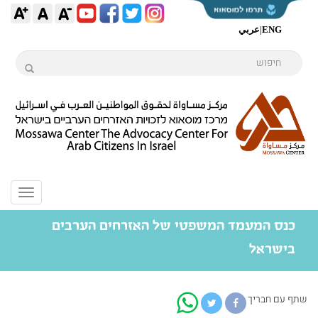
ENG
|
عربي
Toggle
igation
כנס המעמד המשפטי של האזרחים הערבים
בישראל
שתף עם חבריך