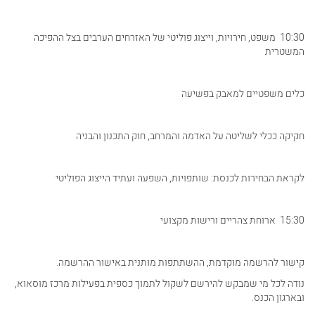
10:30 משפט, חירויות, וייצוג פוליטי של האזרחים הערבים בצל ההפיכה
המשטרית
כלים משפטיים למאבק בפשיעה
חקיקה ככלי לשליטה על האדמה והמרחב, חוק התכנון והבניה
לקראת הבחירות לכנסת: שותפויות, השפעה ועתיד הייצוג הפוליטי
15:30 ארוחת צהריים ורישות מקצועי
קישור להרשמה מוקדמת, ההשתתפות מותנית באישור ההרשמה.
נודה לכל מי שמבקש להירשם לשקול לתמוך כספית בפעילות מרכז מוסאוא,
ובארגון הכנס.