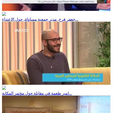
جعفر فرح, مدير جمعية مساواة, حول الاعتداء...
امير طعمة في مقابلة حول مؤتمر المكانة...