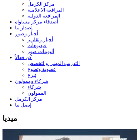
مركز الكرمل
المرافعة الاعلامية
المرافعة الدولية
أصدقاء مركز مساواة
إصداراتنا
أخبار وصور
أخبار وتقارير
فيديوهات
ألبومات صور
كُن فعالاً
التدريب المهني والتخصص
عضوية وتطوع
تبرع
شركاء وممولون
شركاء
الممولون
مركز الكرمل
إتصل بنا
ميديا