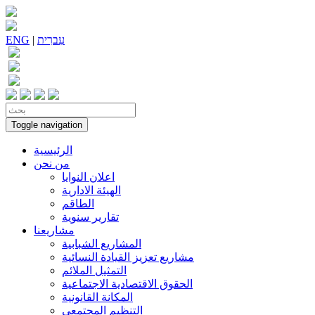
עִברִית
|
ENG
Toggle navigation
الرئيسية
من نحن
اعلان النوايا
الهيئة الادارية
الطاقم
تقارير سنوية
مشاريعنا
المشاريع الشبابية
مشاريع تعزيز القيادة النسائية
التمثيل الملائم
الحقوق الاقتصادية الاجتماعية
المكانة القانونية
التنظيم المجتمعي