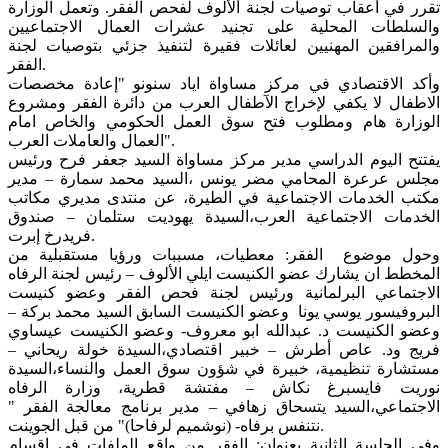
تقرر في أعقاب توصيات لجنة ألألوف لفحص الفقر. وتعمل الوزارة
والسلطات المحلية على تجنيد عشرات العمال الاجتماعيين
والمرافقين المهنيين لعائلات فقيرة لتنفيذ جزئي بتوصيات لجنة
الفقر.
وأكد الاقتصادي في مركز مساواة اياد سنونو "إعادة مخصصات
الاطفال لا يكفي لإخراج الآطفال العرب من دائرة الفقر ومشروع
الوزارة هام ومطلوب فتح سوق العمل الحكومي والخاص امام
العمال والعاملات العرب".
يفتتح اليوم الدراسي مدير مركز مساواة السيد جعفر فرح ورئيس
مجلس عرعرة المحامي مضر يونس ،السيد محمد سمارة – مدير
مكتب الخدمات الاجتماعية في الطيرة، عن منتدى مديري مكاتب
الخدمات الاجتماعية العرب،السيدة يهوديت ستلمان – صندوق
فريدرخ إبرت.
وحول موضوع الفقر: معطيات، مسببات ورؤيا مستقبلية من
المخطط ان يشارك عضو الكنيست ايلي الألوف – رئيس لجنة الرفاه
الاجتماعي البرلمانية ورئيس لجنة فحص الفقر وعضو كنيست
البروفيسور يوسي يونا وعضو الكنيست السابق السيد محمد بركة –
وعضو الكنيست د. عبدالله ابو معروف- وعضو الكنيست عيساوي
فريج ود. عاص أطرش – خبير اقتصادي،السيدة خولة ريحاني –
مستشارة تنظيمية، خبيرة في شؤون سوق العمل والنساء،السيدة
نوريت فايسبرغ نكاش – مفتشة قطرية، وزارة الرفاه
الاجتماعي،السيد يتسحاق زهافي – مدير برنامج معالجة الفقر "
نتنفس برفاه- (نوشميم لرفاحا)" من قبل الجوينت.
وفي الجلسة الثانية بعنوان: الفقر من واقع الملفات في اقسام