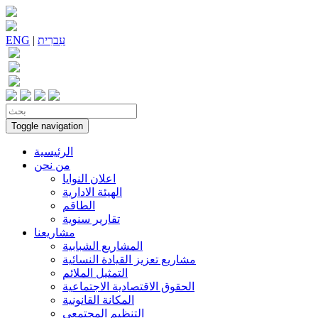
עִברִית
|
ENG
Toggle navigation
الرئيسية
من نحن
اعلان النوايا
الهيئة الادارية
الطاقم
تقارير سنوية
مشاريعنا
المشاريع الشبابية
مشاريع تعزيز القيادة النسائية
التمثيل الملائم
الحقوق الاقتصادية الاجتماعية
المكانة القانونية
التنظيم المجتمعي