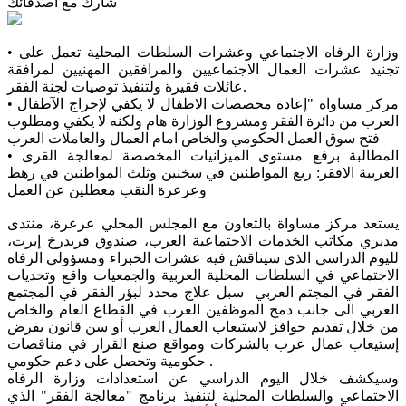
شارك مع أصدقائك
• وزارة الرفاه الاجتماعي وعشرات السلطات المحلية تعمل على
تجنيد عشرات العمال الاجتماعيين والمرافقين المهنيين لمرافقة
عائلات فقيرة ولتنفيذ توصيات لجنة الفقر.
• مركز مساواة "إعادة مخصصات الاطفال لا يكفي لإخراج الآطفال
العرب من دائرة الفقر ومشروع الوزارة هام ولكنه لا يكفي ومطلوب
فتح سوق العمل الحكومي والخاص امام العمال والعاملات العرب
• المطالبة برفع مستوى الميزانيات المخصصة لمعالجة القرى
العربية الافقر: ربع المواطنين في سخنين وثلث المواطنين في رهط
وعرعرة النقب معطلين عن العمل
يستعد مركز مساواة بالتعاون مع المجلس المحلي عرعرة، منتدى
مديري مكاتب الخدمات الاجتماعية العرب، صندوق فريدرخ إبرت،
لليوم الدراسي الذي سيناقش فيه عشرات الخبراء ومسؤولي الرفاه
الاجتماعي في السلطات المحلية العربية والجمعيات واقع وتحديات
الفقر في المجتم العربي سبل علاج محدد لبؤر الفقر في المجتمع
العربي الى جانب دمج الموظفين العرب في القطاع العام والخاص
من خلال تقديم حوافز لاستيعاب العمال العرب أو سن قانون يفرض
إستيعاب عمال عرب بالشركات ومواقع صنع القرار في مناقصات
حكومية وتحصل على دعم حكومي .
وسيكشف خلال اليوم الدراسي عن استعدادات وزارة الرفاه
الاجتماعي والسلطات المحلية لتنفيذ برنامج "معالجة الفقر" الذي