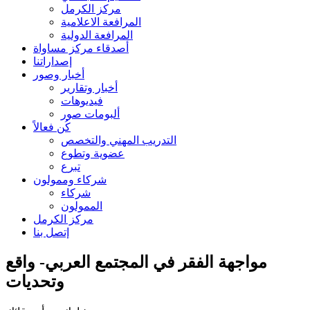
مركز الكرمل
المرافعة الاعلامية
المرافعة الدولية
أصدقاء مركز مساواة
إصداراتنا
أخبار وصور
أخبار وتقارير
فيديوهات
ألبومات صور
كُن فعالاً
التدريب المهني والتخصص
عضوية وتطوع
تبرع
شركاء وممولون
شركاء
الممولون
مركز الكرمل
إتصل بنا
مواجهة الفقر في المجتمع العربي- واقع
وتحديات