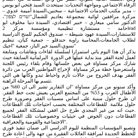
الرفاه الاجتماعي ومواجهة التحديات: سيتحدث السيد فتحي ابو يونس
– مدير مكتب الخدمات الاجتماعية – سخنين،السيدة أميمة عدوي –
مركزة مرافقين لوائية بمجموعة يعاديم للشمال"יעדים לצפון"،
الدكتور سامي ميعاري – خبير اقتصادي، السيدة دنيا مخلوف ابو
حامد – مستشارة تنظيمية ومؤسسة مركز 2lead
للاستشارات،السيدة عهود شبيطة – صندوق الحكيم للمنح الدراسية
لطلاب الجامعات،المحامية راوية حندقلو – جمعية كيان، تنظيم
نسوي،السيد خير الباز، جمعية "اجيك"
يذكر أن هذا اليوم ياتي استمرارا لسلسلة لقاءات ونقاشات ومتابعة
لعمل لجنة الفقر منذ بداية عملها في الدورة البرلمانية السابقة حيث
شارك مركز مساواة في بعض جلساتها وقام بلقاء رئيس اللجنة
واستعرضوا خطة مركز مساواة لإخراج المواطنين العرب من دائرة
الفقر بهدف الخروج من حالات تأزم واحباط تبدو وكأنها هي التي
تتسم بها المرحلة الراهنة.
وأكد سنونو من مركز مساواة "ان التقارير تشير الى ان 60% من
الأطفال العرب و 53% من المجتمع العربي يعيش تحت خط الفقر.
ان طرح حلول مبنية على اساس مسببات الفقر وضرورة طرح
حلول ملائمة للقطاعات المختلفة بحسب احتياجات تلك القطاعات
.حيث انه من غير المجدي طرح حل افقي لمشكلة الفقر لجميع
القطاعات دون الخوض في حيثيات وخصوصيات تلك القطاعات
الاجتماعية والقومية والجغرافية".
وتصبو المؤسسات المنظمة لليوم الدراسي الى ضمان تنفيذ فوري
للخطط الجديدة لمرافقة العائلات الفقيرة من جهة والى اعادة طرح