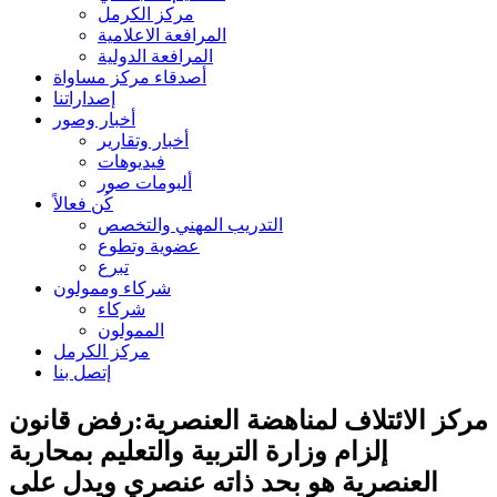
مركز الكرمل
المرافعة الاعلامية
المرافعة الدولية
أصدقاء مركز مساواة
إصداراتنا
أخبار وصور
أخبار وتقارير
فيديوهات
ألبومات صور
كُن فعالاً
التدريب المهني والتخصص
عضوية وتطوع
تبرع
شركاء وممولون
شركاء
الممولون
مركز الكرمل
إتصل بنا
مركز الائتلاف لمناهضة العنصرية:رفض قانون
إلزام وزارة التربية والتعليم بمحاربة
العنصرية هو بحد ذاته عنصري ويدل على