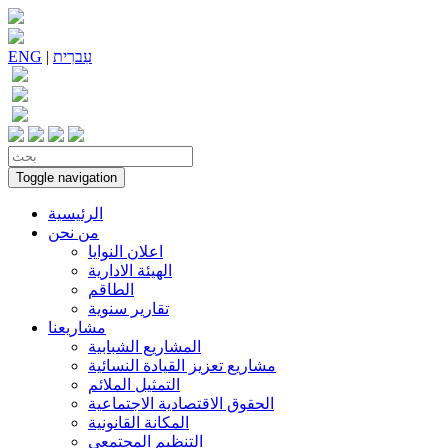
עִברִית
|
ENG
Toggle navigation
الرئيسية
من نحن
اعلان النوايا
الهيئة الادارية
الطاقم
تقارير سنوية
مشاريعنا
المشاريع الشبابية
مشاريع تعزيز القيادة النسائية
التمثيل الملائم
الحقوق الاقتصادية الاجتماعية
المكانة القانونية
التنظيم المجتمعي