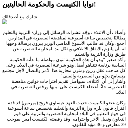
نوايا الكنيست والحكومة الحاليتين!
شارك مع أصدقائك
وأضاف أن الائتلاف وجّه عشرات الرسائل إلى وزارة التربية والتعليم
مطالبًا بتخصيص ساعة أسبوعية لمناهضة العنصرية في المدارس
أجمع، وكان قد طالب الأسبوع الماضي الوزير بيرون برسالة وجهها
له بأن يلتزم بالاتفاق الائتلافي ويفعّل بندا لمحاربة العنصرية عن
طريق وزارة التربية والتعليم.
وأكد صغير "يبدو أن هذه الحكومة تنوي مواصلة ما بدأته الحكومة
السابقة برئاسة نتنياهو أيضا، وهو شرعنة العنصرية في البلاد. وعلى
كل صاحب عقل رزين ومتزن محاربة هذا الأمر والنضال لأجل مجتمع
متسامح يخلو من العنصرية والعنف".
وأشار إلى أن الائتلاف سيواصل تقديم اقتراحات قوانين مناهضة
للعنصرية، حاثًا أعضاء الكنيست على تبنيها ورفض العنصرية في
البلاد.
وكان عضو الكنيست حديث العهد عيساوي فريج (ميرتس) قد قدم
اقتراح قانون يلزم وزارة التربية والتعليم بتخصيص ساعة أسبوعية
في جهاز التعليم في البلاد لمحاربة العنصرية والتربية على قيم
التعاون وتقبل الآخر واحترامه. وقد رفضته الكنيست أمس بموجب
39 معارض و 36 مؤيد للقانون.