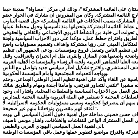
ارج القائمة المشتركة. وكان من المفروض ان يشارك في الحوار عضو
ول نشاط القائمة المشتركة وتحدياتها منذ تأسيسها وحول مخطط عملها
الطريق واقتراح خطط عمل، مؤكدا على دور الاحزاب السياسية ولجنة
 المتكامل المبني على رؤيا مشتركة واهداف وتقسيم مسؤوليات واضح
 في ذلك حوالي 50 مساعد برلماني وميزانية يمكن استثمارها في تنظيم الناس وتفعيل فروع ومؤسسات. ودعى الجمهور الى تنظيم
واضحة وأصعبها هدم المنازل والقرى مثل ام الحيران والعراقيب وقتل
العنف المستشري. واقترح تشكيل اطار سياسي جديد يتواصل مع الناس
ويواجه التحديات المجتمعية وامام المؤسسة الحكومية.
اسية عن اللقاء وأكد على اهمية تنظيم العمل الوطني الجماعي. وختم
سيق العمل بين الاحزاب السياسية والسلطات المحلية. واشار الى وجود
نهم ان يتصرفوا كحكومة وننسى مسؤوليات الحكومة الاسرائيلية. لا
اعتقد انهم مقصرين وتوقعاتنا منهم غير صحيحة".
اضاف حسن قصيني مداخلة حول اهمية دخول العمل السياسي الى بيوت
د في العمل المشترك الواعي للنقاشات والخلافات. واشار موسى ناصيف
الى اهمية العمل السياسي اليهودي العربي والطبقي.