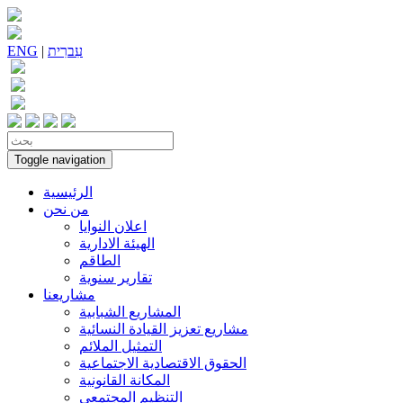
עִברִית
|
ENG
Toggle navigation
الرئيسية
من نحن
اعلان النوايا
الهيئة الادارية
الطاقم
تقارير سنوية
مشاريعنا
المشاريع الشبابية
مشاريع تعزيز القيادة النسائية
التمثيل الملائم
الحقوق الاقتصادية الاجتماعية
المكانة القانونية
التنظيم المجتمعي