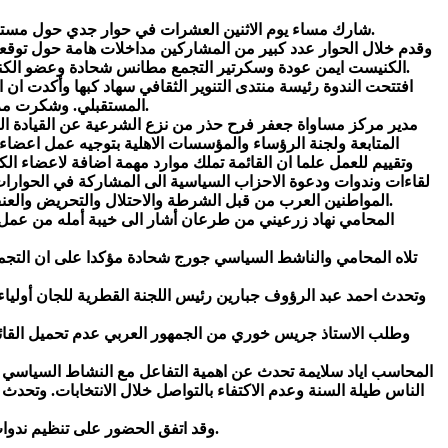
شارك مساء يوم الاثنين العشرات في حوار جدي حول مستقبل العمل السياسي في المجتمع الفلسطيني في البلاد، تحت عنوان "سنتان على القائمة المشتركة"، وذلك في مركز "مساواة" بمدينة حيفا.
وقدم خلال الحوار عدد كبير من المشاركين مداخلات هامة حول توق
الكنيست ايمن عودة وسكرتير التجمع مطانس شحادة وعضو الكنيست مسعود غنايم وعضو الكنيست اسامة السعدي. واعتذر الاربعة عن المشاركة بسبب الخلافات في القائمة المشتركة حول قضية التناوب.
افتتحت الندوة رئيسة منتدى التنوير الثقافي سهاد كبها وأكدت ا
المستقبلي. وشكرت مركز مساواة على استضافة فعاليات المنتدى في بناية مركز الكرمل التي تحولت الى خلية من النشاط التربوي الاجتماعي والثقافي والحقوقي.
مدير مركز مساواة جعفر فرح حذر من نزع الشرعية عن القيادة ال
المتابعة ولجنة الرؤساء والمؤسسات الاهلية بتوجيه عمل اعض
لقاءات وندوات ودعوة الاحزاب السياسية الى المشاركة في الحوارات 
المواطنين العرب من قبل الشرطة والاحتلال والتحريض والعنف. هذه تحدياتنا وعلينا مواجهتها بخطة عمل متكاملة مع عمل لجنة المتابعة العليا للجماهير العربية ولجنة الرؤساء والمؤسسات الاهلية العربية.
المحامي نهاد زرعيني من طرعان أشار الى خيبة أمله من عمل 
تلاه المحامي والناشط السياسي جورج شحادة مؤكدا على ان التجمع
وتحدث احمد عبد الرؤوف جبارين رئيس اللجنة القطرية للجان أولياء 
وطلب الاستاذ جريس خوري من الجمهور العربي عدم تحميل القائم
المحاسب اياد سلايمة تحدث عن اهمية التفاعل مع النشاط السياسي 
الناس طيلة السنة وعدم الاكتفاء بالتواصل خلال الانتخابات. وتح
وقد اتفق الحضور على تنظيم ندوات شبيهة في مواقع مختلفة للحصول على تقارير حول عمل القائمة المشتركة واقتراح مواضيع لتطوير عملها وعمل باقي المؤسسات الوطنية.