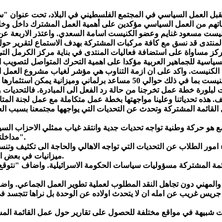
عاتهم من العمل السياسي مؤكدين على أهمية العمل المشترك داخل وخ
ن المنتدى قد نسق مع كافة مركبات المشتركة بهدف الاستماع لتقرير ح
سياسية للجماهير العربية مؤكدا على اهمية التحرك المتواصل لتصويب 
اء الكنيست. واكد على ان ازمة التناوب هي مؤشر لغياب مشروع العمل
وتقييم للعمل علما ان القائمة تملك موارد مهمة اضافة لاعضاء الكنيست بما
لبلورة خطة عمل تخرجنا من حالة رد الفعل الى المبادرة. فالتحديات 
القائمة المشتركة وتحدث عن التحديات التي يواجهها مجتمعنا بسبب 
 هو حركة وطنية تواجه تحديات جدية وانتقد غياب ممثلي الاحزاب السي
مداخلته مشيرا "نلتقي لنتحاور فنرتقي، وامامنا أجندة ومهام والطريق شائك".
امور الطلاب عن التحديات التي تواجه الاهالي والحاجة الى تكثيف وتن
ميزانيات في بعض السلطات المحلية لا تستثمر في البيئة التربوية والبنية التحتية للمدارس.
ة المشتركة مسؤوليات سياسات الحكومة الاسرائيلية. واضاف "نتوقع م
والمهني دون تجاهل النقد المطلوب لعملية تطوير العمل الجماعي. و
دث جريس غريب عن امله ان لا يتحدث اولاده عن الوحدة بل نراها تتجس