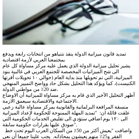
تمديد قانون ميزانية الدولة ينقذ نتنياهو من انتخابات رابعة ويدفع
بمجتمعنا العربي لأزمة اقتصادية
يشير تحليل ميزانية الدولة الذي يعمل عليه مركز مساواة كل عام
الى شح الميزانيات المخصصة للجتمع العربي في غالبية بنود
الميزانية، التي تم تحويلها منذ بداية العام (حوالي ١٠ تحويلات أقرتها
الكنيست)، كما ويؤكد هذا التحليل بشكل حاد وواضح التمييز المنهجي
ضد 20٪ من مواطني الدولة.
أظهر التحليل الأخير الذي قام به مركز مساواة للميزانية أن الاوضاع
الاجتماعية والاقتصادية سيعمق الازمة.
منسقة المرافعة البرلمانية والقانونية بمركز مساواة عالية زعبي
علقت قائلة ان: "تمديد المهلة الممنوحة للحكومة لإعداد الميزانية
الى ١٢٠ يوم اضافي ستؤدي الى تقليص الخدمات الحكومية التي
صودق عليها بقرارات حكومية سابقة".
واضافت "يعيش أكثر من 50٪ من السكان العرب اليوم تحت خط
الفقر و25٪ منهم يعيشون بمحاذاته. يجب علينا جميعا أن نعي