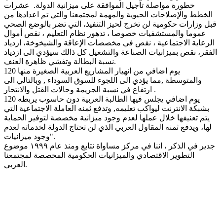
خطورة مواصلة تأجيل الموافقة على ميزانية الدولة. عشرات
الخطط والإصلاحات الحيوية والمهمة لمجتمعنا والتي تم اعدادها من
قبل وزارات حكومية لن تخرج لحيز التنفيذ، التي تضر بالوضع الصحي
عموما والمستشفيات خصوصا ، تدهور نظام التعليم ، نقص أموال
الرعاية الاجتماعية ، نقص في مخصصات الإعاقة والشيخوخة، ازدياد
الفقر، نقص بميزانيات الصناعة والتشغيل كل ذالك سيؤدي الى ازدياد
نسبة البطالة وتفشي ظاهرة العنف.
120 يوم اضافي من انهيار المشاريع العربية الصغيرة منها
والمتوسطة ,مما يؤدي الى اللجوء للسوق السوداء , وبالتالي الى
ارتفاع في نسبة الجريمة وحالات القتل والانتحار .
120 يوم اضافي يجلس فيها الطالبة العربية دون حاسوب يربطه
بشبكة الانترنت ليواكب تعليمه, وتدفع ثمنه العاملة الاجتماعية التي
يتم تعنيفها خلال عملها لعدم وجود ميزانية مخصصة لتوفير الحماية
لها، ويدفع ثمنه المقاول العربي الذي لن تحتاج الدولة لخدماته لعدم
وجود ميزانيات".
جدير في الذكر ، اننا في مركز مساواة نتابع ومنذ عام ١٩٩٩ موضوع
التطوير الاقتصادي والميزانيات الحكومية المخصصة لمجتمعنا
العربي.