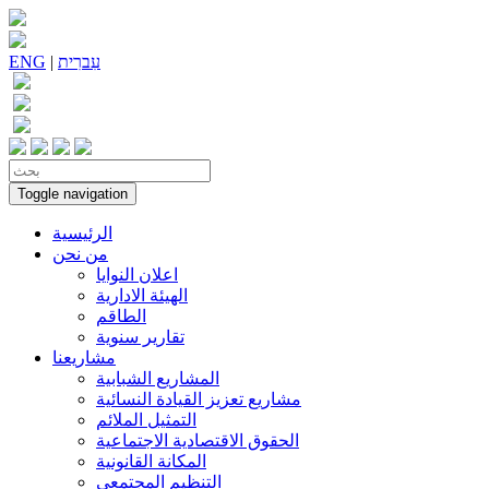
עִברִית
|
ENG
Toggle navigation
الرئيسية
من نحن
اعلان النوايا
الهيئة الادارية
الطاقم
تقارير سنوية
مشاريعنا
المشاريع الشبابية
مشاريع تعزيز القيادة النسائية
التمثيل الملائم
الحقوق الاقتصادية الاجتماعية
المكانة القانونية
التنظيم المجتمعي