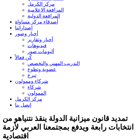
مركز الكرمل
المرافعة الاعلامية
المرافعة الدولية
أصدقاء مركز مساواة
إصداراتنا
أخبار وصور
أخبار وتقارير
فيديوهات
ألبومات صور
كُن فعالاً
التدريب المهني والتخصص
عضوية وتطوع
تبرع
شركاء وممولون
شركاء
الممولون
مركز الكرمل
إتصل بنا
تمديد قانون ميزانية الدولة ينقذ نتنياهو من
انتخابات رابعة ويدفع بمجتمعنا العربي لأزمة
اقتصادية