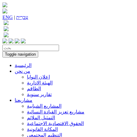
עִברִית
|
ENG
Toggle navigation
الرئيسية
من نحن
اعلان النوايا
الهيئة الادارية
الطاقم
تقارير سنوية
مشاريعنا
المشاريع الشبابية
مشاريع تعزيز القيادة النسائية
التمثيل الملائم
الحقوق الاقتصادية الاجتماعية
المكانة القانونية
التنظيم المجتمعي