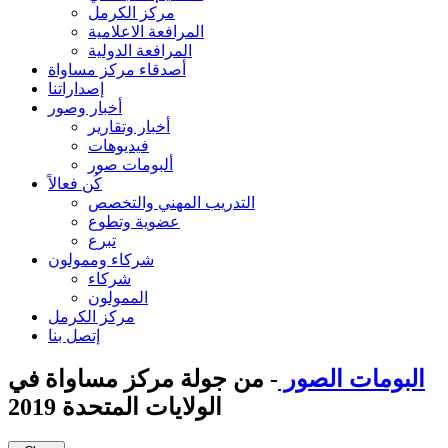
مركز الكرمل
المرافعة الاعلامية
المرافعة الدولية
أصدقاء مركز مساواة
إصداراتنا
أخبار وصور
أخبار وتقارير
فيديوهات
ألبومات صور
كُن فعالاً
التدريب المهني والتخصص
عضوية وتطوع
تبرع
شركاء وممولون
شركاء
الممولون
مركز الكرمل
إتصل بنا
البومات الصور
- من جولة مركز مساواة في
الولايات المتحدة 2019