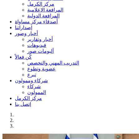
مركز الكرمل
المرافعة الاعلامية
المرافعة الدولية
أصدقاء مركز مساواة
إصداراتنا
أخبار وصور
أخبار وتقارير
فيديوهات
ألبومات صور
كُن فعالاً
التدريب المهني والتخصص
عضوية وتطوع
تبرع
شركاء وممولون
شركاء
الممولون
مركز الكرمل
إتصل بنا