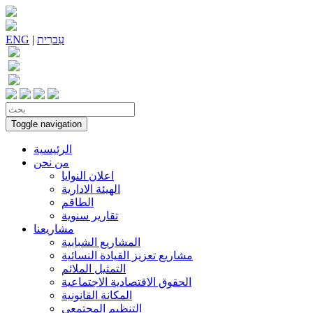
עִברִית
|
ENG
Toggle navigation
الرئيسية
من نحن
اعلان النوايا
الهيئة الادارية
الطاقم
تقارير سنوية
مشاريعنا
المشاريع الشبابية
مشاريع تعزيز القيادة النسائية
التمثيل الملائم
الحقوق الاقتصادية الاجتماعية
المكانة القانونية
التنظيم المجتمعي