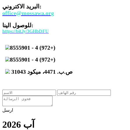
البريد الاكتروني:
office@mossawa.org
للوصول الينا:
https://bit.ly/3GHbDFU
8555901 - 4 (972+)
8555901 - 4 (972+)
ص.ب. 4471، ميكود 31043
ارسل
آب 2026