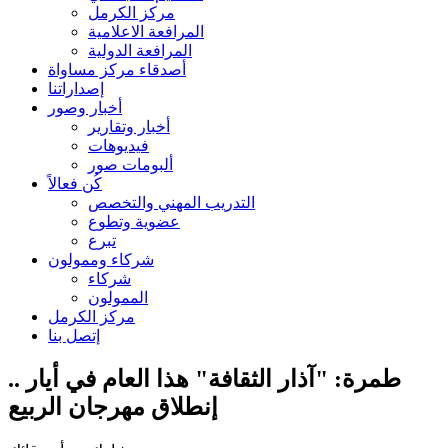
مركز الكرمل
المرافعة الاعلامية
المرافعة الدولية
أصدقاء مركز مساواة
إصداراتنا
أخبار وصور
أخبار وتقارير
فيديوهات
ألبومات صور
كُن فعالاً
التدريب المهني والتخصص
عضوية وتطوع
تبرع
شركاء وممولون
شركاء
الممولون
مركز الكرمل
إتصل بنا
طمرة: "آذار الثقافة" هذا العام في أيار ..
إنطلاق مهرجان الربيع