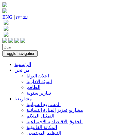
עִברִית
|
ENG
Toggle navigation
الرئيسية
من نحن
اعلان النوايا
الهيئة الادارية
الطاقم
تقارير سنوية
مشاريعنا
المشاريع الشبابية
مشاريع تعزيز القيادة النسائية
التمثيل الملائم
الحقوق الاقتصادية الاجتماعية
المكانة القانونية
التنظيم المجتمعي