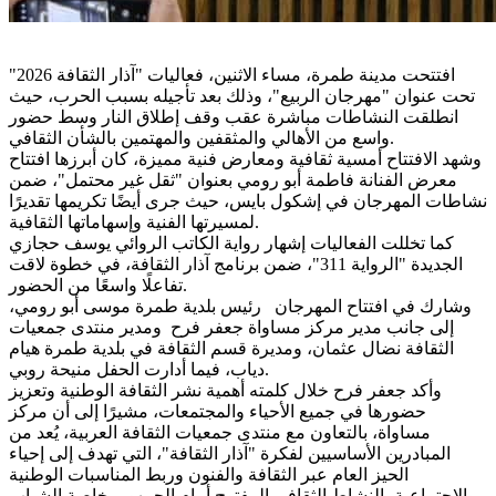
افتتحت مدينة طمرة، مساء الاثنين، فعاليات "آذار الثقافة 2026"
تحت عنوان "مهرجان الربيع"، وذلك بعد تأجيله بسبب الحرب، حيث
انطلقت النشاطات مباشرة عقب وقف إطلاق النار وسط حضور
واسع من الأهالي والمثقفين والمهتمين بالشأن الثقافي.
وشهد الافتتاح أمسية ثقافية ومعارض فنية مميزة، كان أبرزها افتتاح
معرض الفنانة فاطمة أبو رومي بعنوان "ثقل غير محتمل"، ضمن
نشاطات المهرجان في إشكول بايس، حيث جرى أيضًا تكريمها تقديرًا
لمسيرتها الفنية وإسهاماتها الثقافية.
كما تخللت الفعاليات إشهار رواية الكاتب الروائي يوسف حجازي
الجديدة "الرواية 311"، ضمن برنامج آذار الثقافة، في خطوة لاقت
تفاعلًا واسعًا من الحضور.
وشارك في افتتاح المهرجان رئيس بلدية طمرة موسى أبو رومي،
إلى جانب مدير مركز مساواة جعفر فرح ومدير منتدى جمعيات
الثقافة نضال عثمان، ومديرة قسم الثقافة في بلدية طمرة هيام
دياب، فيما أدارت الحفل منيحة روبي.
وأكد جعفر فرح خلال كلمته أهمية نشر الثقافة الوطنية وتعزيز
حضورها في جميع الأحياء والمجتمعات، مشيرًا إلى أن مركز
مساواة، بالتعاون مع منتدى جمعيات الثقافة العربية، يُعد من
المبادرين الأساسيين لفكرة "آذار الثقافة"، التي تهدف إلى إحياء
الحيز العام عبر الثقافة والفنون وربط المناسبات الوطنية
والاجتماعية بالنشاط الثقافي المفتوح أمام الجمهور، خاصة الشباب.