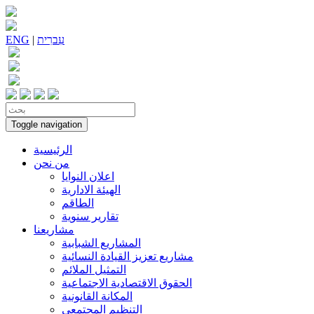
עִברִית
|
ENG
Toggle navigation
الرئيسية
من نحن
اعلان النوايا
الهيئة الادارية
الطاقم
تقارير سنوية
مشاريعنا
المشاريع الشبابية
مشاريع تعزيز القيادة النسائية
التمثيل الملائم
الحقوق الاقتصادية الاجتماعية
المكانة القانونية
التنظيم المجتمعي