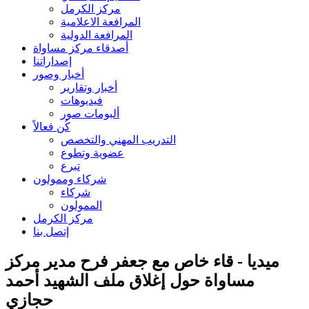
مركز الكرمل
المرافعة الاعلامية
المرافعة الدولية
أصدقاء مركز مساواة
إصداراتنا
أخبار وصور
أخبار وتقارير
فيديوهات
ألبومات صور
كُن فعالاً
التدريب المهني والتخصص
عضوية وتطوع
تبرع
شركاء وممولون
شركاء
الممولون
مركز الكرمل
إتصل بنا
ميديا - قاء خاص مع جعفر فرح مدير مركز
مساواة حول إغلاق ملف الشهيد أحمد
حجازي