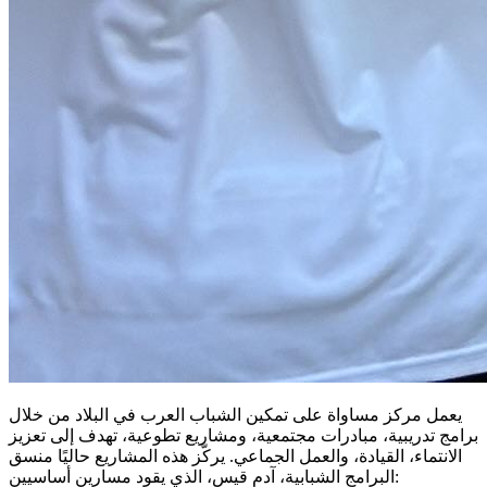
يعمل مركز مساواة على تمكين الشباب العرب في البلاد من خلال
برامج تدريبية، مبادرات مجتمعية، ومشاريع تطوعية، تهدف إلى تعزيز
الانتماء، القيادة، والعمل الجماعي. يركّز هذه المشاريع حاليًا منسق
البرامج الشبابية، آدم قيس، الذي يقود مسارين أساسيين: