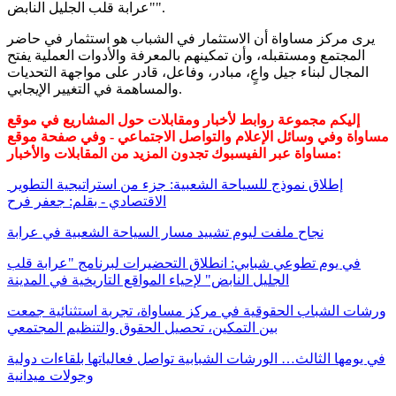
"عرابة قلب الجليل النابض".
يرى مركز مساواة أن الاستثمار في الشباب هو استثمار في حاضر
المجتمع ومستقبله، وأن تمكينهم بالمعرفة والأدوات العملية يفتح
المجال لبناء جيل واعٍ، مبادر، وفاعل، قادر على مواجهة التحديات
والمساهمة في التغيير الإيجابي.
إليكم مجموعة روابط لأخبار ومقابلات حول المشاريع في موقع
مساواة وفي وسائل الإعلام والتواصل الاجتماعي - وفي صفحة موقع
مساواة عبر الفيسبوك تجدون المزيد من المقابلات والأخبار:
إطلاق نموذج للسياحة الشعبية: جزء من استراتيجية التطوير
الاقتصادي - بقلم: جعفر فرح
نجاح ملفت ليوم تشييد مسار السياحة الشعبية في عرابة
في يوم تطوعي شبابي: انطلاق التحضيرات لبرنامج "عرابة قلب
الجليل النابض" لإحياء المواقع التاريخية في المدينة
ورشات الشباب الحقوقية في مركز مساواة، تجربة استثنائية جمعت
بين التمكين، تحصيل الحقوق والتنظيم المجتمعي
في يومها الثالث… الورشات الشبابية تواصل فعالياتها بلقاءات دولية
وجولات ميدانية