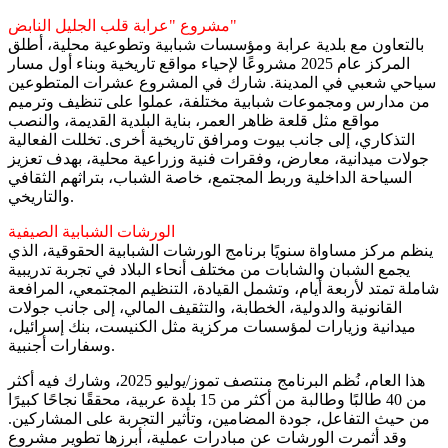
مشروع "عرابة قلب الجليل النابض"
بالتعاون مع بلدية عرابة ومؤسسات شبابية وتطوعية محلية، أطلق
المركز عام 2025 مشروعًا لإحياء مواقع تاريخية وبناء أول مسار
سياحي شعبي في المدينة. شارك في المشروع عشرات المتطوعين
من مدارس ومجموعات شبابية مختلفة، عملوا على تنظيف وترميم
مواقع مثل قلعة ظاهر العمر، بناية البلدية القديمة، والنصب
التذكاري، إلى جانب بيوت ومرافق تاريخية أخرى. تخللت الفعالية
جولات ميدانية، معارض، وفقرات فنية وزراعية محلية، بهدف تعزيز
السياحة الداخلية وربط المجتمع، خاصة الشباب، بتراثهم الثقافي
والتاريخي.
الورشات الشبابية الصيفية
ينظم مركز مساواة سنويًا برنامج الورشات الشبابية الحقوقية، الذي
يجمع الشبان والشابات من مختلف أنحاء البلاد في تجربة تدريبية
شاملة تمتد لأربعة أيام، وتشمل القيادة، التنظيم المجتمعي، المرافعة
القانونية والدولية، الخطابة، والتثقيف المالي، إلى جانب جولات
ميدانية وزيارات لمؤسسات مركزية مثل الكنيست، بنك إسرائيل،
وسفارات أجنبية.
هذا العام، نُظم البرنامج منتصف تموز/يوليو 2025، وشارك فيه أكثر
من 40 طالبًا وطالبة من أكثر من 15 بلدة عربية، محققًا نجاحًا كبيرًا
من حيث التفاعل، جودة المضامين، وتأثير التجربة على المشاركين.
وقد أثمرت الورشات عن مبادرات عملية، أبرزها تطوير مشروع