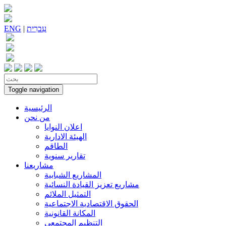
עִברִית
|
ENG
Toggle navigation
الرئيسية
من نحن
اعلان النوايا
الهيئة الادارية
الطاقم
تقارير سنوية
مشاريعنا
المشاريع الشبابية
مشاريع تعزيز القيادة النسائية
التمثيل الملائم
الحقوق الاقتصادية الاجتماعية
المكانة القانونية
التنظيم المجتمعي