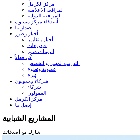
مركز الكرمل
المرافعة الاعلامية
المرافعة الدولية
أصدقاء مركز مساواة
إصداراتنا
أخبار وصور
أخبار وتقارير
فيديوهات
ألبومات صور
كُن فعالاً
التدريب المهني والتخصص
عضوية وتطوع
تبرع
شركاء وممولون
شركاء
الممولون
مركز الكرمل
إتصل بنا
المشاريع الشبابية
شارك مع أصدقائك