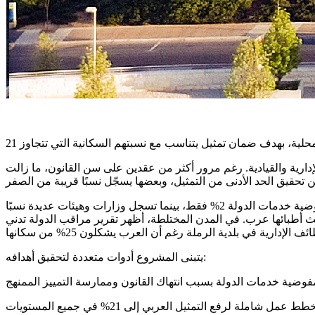
ارية والقيادية. رغم مرور أكثر من عقدين على سن القانون، ما زالت
في نيسان 2025، كشف مركز مساواة معطيات صادمة: نسبة العرب في المناصب الرفيعة في الوزارات الحكومية لا تتجاوز 0.56%، وفي مفوضية خدمات الدولة 2% فقط، بينما تسجل وزارات وهيئات عديدة نسبًا
أقرب للتمثيل العادل (22% من مجمل الموظفين)، لكن العرب في مناصبها العليا لا يتعدون 3% رغم أن ثلث أطبائها عرب. في المدن المختلطة، أظهر تقرير مراقب الدولة تدني
يتبنى المشروع أدوات متعددة لتحقيق أهدافه: