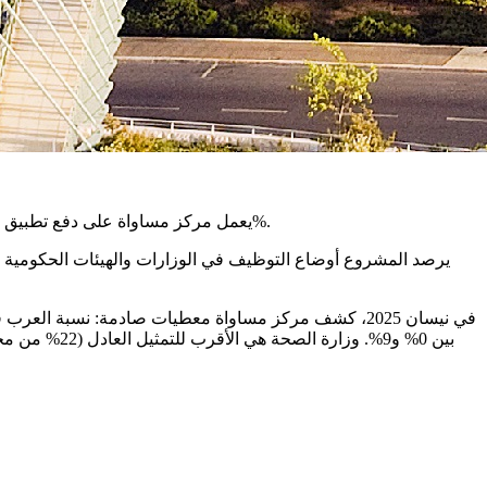
يعمل مركز مساواة على دفع تطبيق قانون التمثيل الملائم للمواطنين العرب في القطاع العام والسلطات المحلية، بهدف ضمان تمثيل يتناسب مع نسبتهم السكانية التي تتجاوز 21%.
يرصد المشروع أوضاع التوظيف في الوزارات والهيئات الحكومية وا