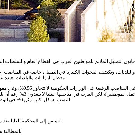
لبلديات، ويكشف الفجوات الكبيرة في التمثيل، خاصة في المناصب الإد
معظم الوزارات والبلديات بعيدة عن تحقيق الحد الأدنى من التمثيل، وبعضها يسجّل نسبًا قريبة من الصفر.
بين 0% و9%. وزارة الصحة هي ال
النسب بشكل أكبر، مثل 0% في الوظائف الإدارية في بلدية الرملة رغم أن العرب يشكلون 25% من سكانها.
التماس إلى المحكمة العليا ضد مفوضية خدمات الدولة بسبب انتهاك القانون وممارسة التمييز الممنهج.
المطالبة بخطط عمل شاملة لرفع التمثيل العربي إلى 21% في جميع المستويات.