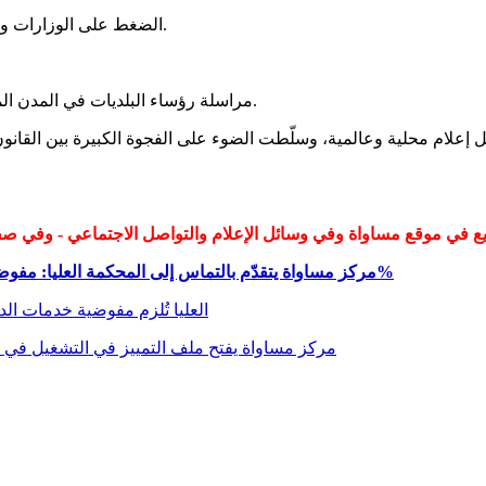
الضغط على الوزارات والبلديات لتجميد التعيينات في حال غياب الحد الأدنى من التمثيل (10%).
مراسلة رؤساء البلديات في المدن المختلطة للمطالبة بخطط عاجلة لتحسين التمثيل وضمان تكافؤ الفرص.
سائل إعلام محلية وعالمية، وسلّطت الضوء على الفجوة الكبيرة بين القا
مركز مساواة يتقدّم بالتماس إلى المحكمة العليا: مفوضية خدمات الدولة تنتهك القانون، نسبة العرب من موظفيها لا تتجاوز 2%
العليا تُلزم مفوضية خدمات الدولة حتى 9.6 للرد على التماس مركز مساواة 
مركز مساواة يفتح ملف التمييز في التشغيل في ا