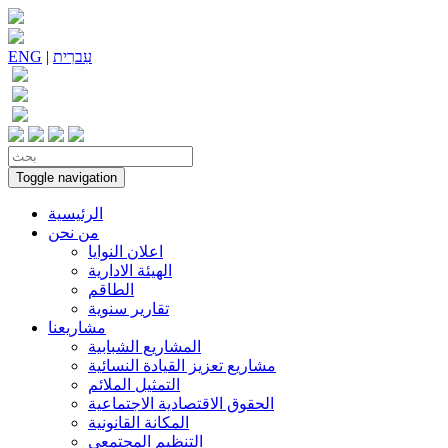
עִברִית
|
ENG
Toggle navigation
الرئيسية
من نحن
اعلان النوايا
الهيئة الادارية
الطاقم
تقارير سنوية
مشاريعنا
المشاريع الشبابية
مشاريع تعزيز القيادة النسائية
التمثيل الملائم
الحقوق الاقتصادية الاجتماعية
المكانة القانونية
التنظيم المجتمعي