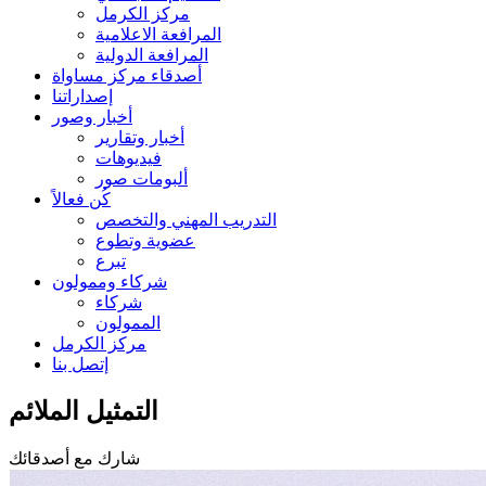
مركز الكرمل
المرافعة الاعلامية
المرافعة الدولية
أصدقاء مركز مساواة
إصداراتنا
أخبار وصور
أخبار وتقارير
فيديوهات
ألبومات صور
كُن فعالاً
التدريب المهني والتخصص
عضوية وتطوع
تبرع
شركاء وممولون
شركاء
الممولون
مركز الكرمل
إتصل بنا
التمثيل الملائم
شارك مع أصدقائك