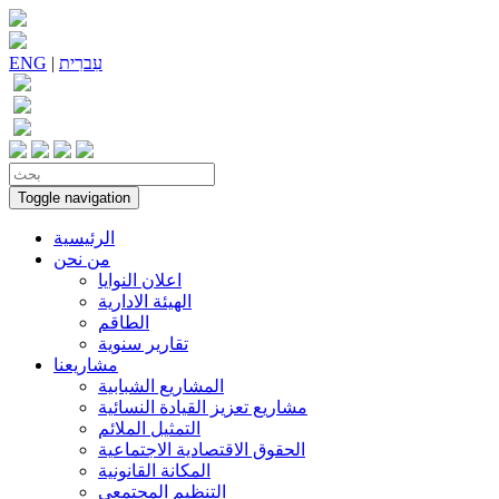
עִברִית
|
ENG
Toggle navigation
الرئيسية
من نحن
اعلان النوايا
الهيئة الادارية
الطاقم
تقارير سنوية
مشاريعنا
المشاريع الشبابية
مشاريع تعزيز القيادة النسائية
التمثيل الملائم
الحقوق الاقتصادية الاجتماعية
المكانة القانونية
التنظيم المجتمعي