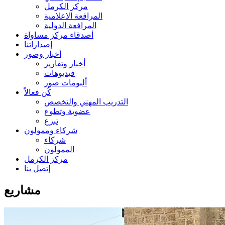
مركز الكرمل
المرافعة الاعلامية
المرافعة الدولية
أصدقاء مركز مساواة
إصداراتنا
أخبار وصور
أخبار وتقارير
فيديوهات
ألبومات صور
كُن فعالاً
التدريب المهني والتخصص
عضوية وتطوع
تبرع
شركاء وممولون
شركاء
الممولون
مركز الكرمل
إتصل بنا
مشاريع