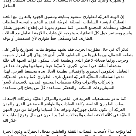
والشهريّة وغيرها من الاحتياجات الأساسيّة، لا سيّما في بلدات الشمال ومدن
.
الساحل
إنّ الهيئة العربيّة للطوارئ ستقوم بمتابعة وتنسيق الجهود بالتعاون مع اللجنة
القطريّة لرؤساء السلطات المحليّة العربيّة، لتقديم الدعم والتوجيه للسلطات
المحليّة ومنظّمات المجتمع المدني. كما سنقوم بدورنا في إطلاع الجمهور بشكل
واسع ومستمر حول كلّ التطوّرات، وتوجيه الإرشادات اللازمة للتعامل مع الحالات
.
الطارئة، كما وسنفّعل خطّ طوارئ لأيّ استفسار أو توجّه
يُذكر أنّه في حال تطوّرت الحرب، فقد نشهد سقوط مئات الصواريخ وأكثر على
منطقة الشمال، وربما غيرها من المناطق، الأمر الّذي قد يؤدّي إلى أضرار جسيمة
وجرحى وربّما ضحايا- لا قدّر الله-. وبطبيعة الحال ستكون قوّات الجبهة الداخليّة
منشغلة أساسًا في المدن الكبرى، لا سيّما حيفا وضواحيها وغيرها، عدا عن
التعامل الحكومي العنصري والإقصائي بطبيعة الحال تجاه مجتمعنا العربي. لهذا،
ندعو السلطات المحلّيّة العربيّة لتفعيل غرف الطوارئ، كما وندعو الجمعيّات
والحركات والأحزاب وكافّة منظّمات المجتمع المدني، للاستعداد لأسوأ
.
السيناريوهات الممكنة، والتحضّر لمساعدة كلّ من يحتاج إلى مساعدة
كما ندعو مستشفياتنا العربية في الناصرة والمراكز الطبّيّة وشركات الإسعاف
وطب الطوارئ الخاصة، وكافة العيادات والطواقم الطبية في القرى والمدن
العربيّة أن تكون بكامل جهوزيّتها، ونوجّه نداءً لشبابنا وأخواتنا من ذوي المهن
الطبّيّة في كافّة الاختصاصات والمجالات، لمدّ يد العون في حال وقوع إصابات- لا
-.
قدّر الله
كما ونوّجه نداءً لأصحاب المعدّات الثقيلة والعاملين بمجال الحفريّات وذوي الخبرة