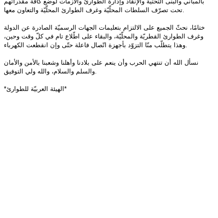
بالمباني والبنى التحتيّة والإنقاذ وإدارة الطوارئ والأزمات لوضع كافّة مقدّراتهم
.
تحت تصرّف السلطات المحلّيّة وغرف الطوارئ المحلّيّة والتعاون معها
ختامًا، نحثّ الجميع على الالتزام بتعليمات الجهات الرسميّة الصادرة عن الدولة
وغرف الطوارئ القطريّة والمحلّيّة، والبقاء على اطّلاع تام في كلّ وقت وحين،
.
وهذا يتطلّب منّا التزوّد بأجهزة اتّصال فاعلة حتّى وإن انقطعت الكهرباء
نسأل الله أن تنتهي الحرب وأن ينعم على بلادنا وأهلنا وشعبنا بالأمن والأمان
.
والسلم والسلام، والله ولي التوفيق
*
الهيئة العربيّة للطوارئ
*