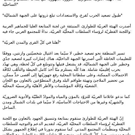
*
الساحليّة
*
طبول تصعيد الحرب تُقرع، والاستعدادات تبلغ ذروتها على الجبهة الشماليّة
*
أصدرت الهيئة العربيّة للطوارئ، المنبثقة عن لجنة المتابعة العليا للجماهير العربية
:
واللجنة القطريّة لرؤساء السلطات المحلّيّة العربيّة، نداءً للمجتمع العربي جاء فيه
*
أهلنا في كلّ القرى والمدن العربيّة
*
تسير المنطقة نحو تصعيد خطير، لا سيّما بعد اغتيال شخصيّتين وازنتين، ووفقًا
للتعليمات الخاصّة الّتي أصدرتها الجبهة الداخليّة، هناك إشارات كبيرة لتصعيد جدّي
وخطير على الجبهة الشماليّة، قد يشتعل فتيلها وتتوسّع في كلّ لحظة، وهي تهدّد
بحرب إقليميّة شاملة. هذا كلّه يستلزم منّا أخذ كامل الحيطة والتأهّب لكافّة
الاحتمالات الممكنة، وعلى سلطاتنا المحلية رفع جهوزيّتها إلى أقصى حدٍّ ممكن،
من تحضير الملاجئ وتهيئة طواقم البلد وفرق المتطوّعين بالتعاون مع اللجان
.
الشعبيّة وكافّة المؤسّسات والأطر الأهليّة والرسميّة المحلّيّة
كما ندعو عائلاتنا العربيّة للتزوّد بالمؤن والمياه والموادّ الطبّيّة والأدوية الضروريّة
والشهريّة وغيرها من الاحتياجات الأساسيّة، لا سيّما في بلدات الشمال ومدن
.
الساحل
إنّ الهيئة العربيّة للطوارئ ستقوم بمتابعة وتنسيق الجهود بالتعاون مع اللجنة
القطريّة لرؤساء السلطات المحليّة العربيّة، لتقديم الدعم والتوجيه للسلطات
المحليّة ومنظّمات المجتمع المدني. كما سنقوم بدورنا في إطلاع الجمهور بشكل
واسع ومستمر حول كلّ التطوّرات، وتوجيه الإرشادات اللازمة للتعامل مع الحالات