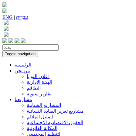
עִברִית
|
ENG
Toggle navigation
الرئيسية
من نحن
اعلان النوايا
الهيئة الادارية
الطاقم
تقارير سنوية
مشاريعنا
المشاريع الشبابية
مشاريع تعزيز القيادة النسائية
التمثيل الملائم
الحقوق الاقتصادية الاجتماعية
المكانة القانونية
التنظيم المجتمعي