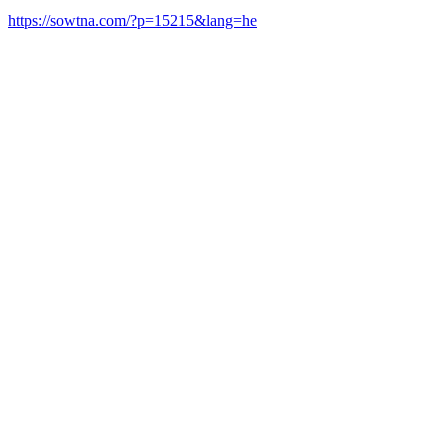
https://sowtna.com/?p=15215&lang=he