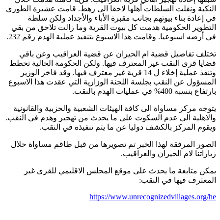
النكبة ونقلت السلطات أهلها لاحقا الى رهط. قامت عشيرة الطوري
في إعادة بناء بيوتهم بجانب مقبرة الأباء والأجداد ولكن سلطة
التطوير الحكومية هدمت كل بيوت القرية وما زالت تلاحق من بقي
في أرضه اسبوعيا. وقامت هذا الاسبوع بتنفيذ عملية الهدم رقم 232
.
تختلف تفاصيل قضية ام الحيران عن قضية العراقيب وعن باقي
قضايا قرى النقب غير المعترف فيها. ولكن الحكومة الحالية تخطط
وتنفذ عملية إخلاء ل 14 قرية غير معترف فيها. وقد فاخر الوزير
المسؤول عن النقب بجلسة اللجنة الوزارية التي عقدت هذا الاسبوع
بارتفاع بنسبة 400% في عمليات الهدم بالنقب
.
يتوجه مركز مساواة الى كافة الهيئات الشعبية والحزبية والقانونية
والاهلية الى عدم السكوت على ما يحدث من تهجير وهدم في النقب.
ويقوم المركز بالكشف دوليا عن ما يتم تنفيذه في النقب
.
الصور المرفقة لهذا الخبر تم تصويرها من قبل طاقم مساواة خلال
زياراتنا لام الحيران والعراقيب
.
يمكن متابعة ما يحدث على موقع المجلس الاقليمي للقرى غير
المعترف فيها في النقب
:
https://www.unrecognizedvillages.org/he