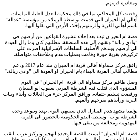
ومغادرة قريتهم
.
رفضت كل المحاكم، بما في ذلك محكمة العدل العليا، التماسات
أهالي ام الحيران التي قدمت بواسطة الزملاء من مؤسسة "عدالة"
باسم أهالي القرية وألزمتهم بإخلاء الأرض التي نقلوا اليها
.
قصة ام الحيران تبدء بعد إخلاء عشيرة القواعين من أرضهم في
"وادي زبالة" ونقلهم الى هذه المنطقة. مطلبهم كان وما زال العودة
الى أرضهم وبلدهم الأُصلية. السلطات الإسرائيلية أصرت على
تركيزهم بقرية حورة وقامت بعمليات هدم وملاحقات متواصلة
.
رافق مركز مساواة أهالي قرية ام الحيران منذ عام 2017 ودعم
مطالب أهالي القرية بالبقاء بام الحيران او العودة الى "وادي زبالة
".
وصل طاقم مركز مساواة الى قرية "ام الحيران" في اليوم
المشؤوم الذي قتلت فيه الشرطة المربي يعقوب ابو القيعان
ورفضت تسليم جثمانه. ورافق المركز جزء من العائلات وأبناء وبنات
القرية ورأيناهم بفرحهم وألمهم
.
يؤلمنا مشهد هدم المنازل الذي سينتهي اليوم. تهدد وتتوعد وحدة
الشرطة يوأب" وسلطة البدو الحكومية بالحضور الى القرية
المهدومة ومخالفة من يبقى فيها
.
قصة "ام الحيران" ليست القصة الوحيدة لتهجير وتركيز عرب النقب.
سبقها إعادة تهجير أهالي قرية العراقيب. قرية كاملة هدمت خلال