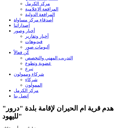
مركز الكرمل
المرافعة الاعلامية
المرافعة الدولية
أصدقاء مركز مساواة
إصداراتنا
أخبار وصور
أخبار وتقارير
فيديوهات
ألبومات صور
كُن فعالاً
التدريب المهني والتخصص
عضوية وتطوع
تبرع
شركاء وممولون
شركاء
الممولون
مركز الكرمل
إتصل بنا
هدم قرية ام الحيران لإقامة بلدة "درور"
لليهود"