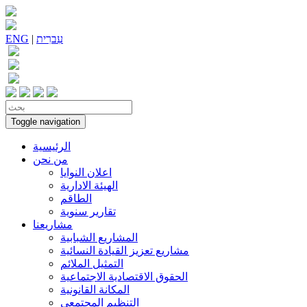
עִברִית
|
ENG
Toggle navigation
الرئيسية
من نحن
اعلان النوايا
الهيئة الادارية
الطاقم
تقارير سنوية
مشاريعنا
المشاريع الشبابية
مشاريع تعزيز القيادة النسائية
التمثيل الملائم
الحقوق الاقتصادية الاجتماعية
المكانة القانونية
التنظيم المجتمعي