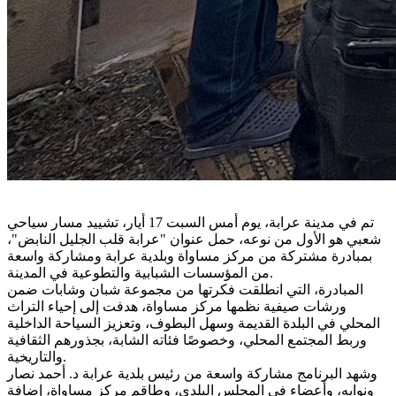
تم في مدينة عرابة، يوم أمس السبت 17 أيار، تشييد مسار سياحي
شعبي هو الأول من نوعه، حمل عنوان "عرابة قلب الجليل النابض"،
بمبادرة مشتركة من مركز مساواة وبلدية عرابة ومشاركة واسعة
من المؤسسات الشبابية والتطوعية في المدينة.
المبادرة، التي انطلقت فكرتها من مجموعة شبان وشابات ضمن
ورشات صيفية نظمها مركز مساواة، هدفت إلى إحياء التراث
المحلي في البلدة القديمة وسهل البطوف، وتعزيز السياحة الداخلية
وربط المجتمع المحلي، وخصوصًا فئاته الشابة، بجذورهم الثقافية
والتاريخية.
وشهد البرنامج مشاركة واسعة من رئيس بلدية عرابة د. أحمد نصار
ونوابه، وأعضاء في المجلس البلدي، وطاقم مركز مساواة، إضافة