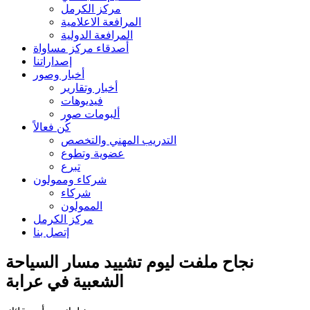
مركز الكرمل
المرافعة الاعلامية
المرافعة الدولية
أصدقاء مركز مساواة
إصداراتنا
أخبار وصور
أخبار وتقارير
فيديوهات
ألبومات صور
كُن فعالاً
التدريب المهني والتخصص
عضوية وتطوع
تبرع
شركاء وممولون
شركاء
الممولون
مركز الكرمل
إتصل بنا
نجاح ملفت ليوم تشييد مسار السياحة
الشعبية في عرابة