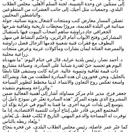
إلى ممثلين عن وحدة الشبيبة، لجنة السلم الأهلي، مجلس الطلاب
البلدي، وجمعيات مثل أجيك، إلى جانب العشرات من المتطوعين
والناشطين المحليين.
تضمّن المسار معارض كتب ومنتجات لاشغال يدوية نسائية، جولة
ميدانية في البلدة القديمة، مرورًا بمحطات تاريخية وثقافية شرحها
الجغرافي جاد.دراوشة ساهم أصحاب البيوت فيها باستقبال
المشاركين وفتح الأبواب أمام الزائرين، واختُتم النشاط في سهل
البطوف مع فقرات فنية شعبية قدمها الزجال فضل دراوشة
والممرضة الفنانة ايمان بشارات ومأكولات عربية وعرض منتجات
زراعية محلية.
د. أحمد نصار، رئيس بلدية عرابة، قال في ختام اليوم: "ما شهدناه
اليوم هو تجسيد حيّ لقدرة شبابنا على المبادرة، وصياغة مشاريع
ذات قيمة ثقافية وتنموية عالية. عرابة كانت وستبقى قلبًا نابضًا
بالجليل، ونحن فخورون أن هذه المبادرة انطلقت من هنا، وبشراكة
واسعة تعكس روح التعاون والانتماء. لدينا مخطط لتطوير السياحة
والزراعة وسنقوم بتنفيذه."
جعفر فرح، مدير عام مركز مساواة، أشار إلى أهمية الفعالية ضمن
المشروع الذي يقوده المركز "هذه المبادرة تعبّر عن نموذج نأمل أن
يتوسع إلى بلدات عربية أخرى. ما قمنا به اليوم في عرابة يؤكد أن
المجتمع العربي قادر على إنتاج أدوات للتنمية الاقتصادية، إذا ما
توفرت له المساحة والدعم المهني. التاريخ لا يُكتَب فقط، بل يُعاش
ويُعاد ربطه بالناس."
كما عبّر عمر عاصلة، رئيس مجلس الطلاب البلدي، عن فخره بنجاح