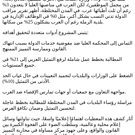
من مجمل الموظفين)، لكن العرب في مناصبها العليا لا يتعدون 3%
رغم أن ثلث أطبائها عرب. في المدن المختلطة، أظهر تقرير مراقب
الدولة تدني النسب بشكل أكبر، مثل 0% في الوظائف الإدارية في
بلدية الرملة رغم أن العرب يشكلون 25% من سكانها.
يتبنى المشروع أدوات متعددة لتحقيق أهدافه:
التماس إلى المحكمة العليا ضد مفوضية خدمات الدولة بسبب انتهاك
القانون وممارسة التمييز الممنهج.
المطالبة بخطط عمل شاملة لرفع التمثيل العربي إلى 21% في
جميع المستويات.
الضغط على الوزارات والبلديات لتجميد التعيينات في حال غياب الحد
الأدنى من التمثيل (10%).
مواجهة التعاون مع جمعيات أو جهات تمارس الإقصاء ضد العرب.
مراسلة رؤساء البلديات في المدن المختلطة للمطالبة بخطط عاجلة
لتحسين التمثيل وضمان تكافؤ الفرص.
أثار كشف هذه المعطيات اهتمامًا إعلاميًا واسعًا، حيث تناولتها وسائل
إعلام محلية وعالمية، وسلّطت الضوء على الفجوة الكبيرة بين
القانون والواقع، وعلى جهود مركز مساواة في محاربة التمييز