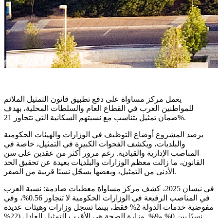
يعمل مركز مساواة على دفع تطبيق قانون التمثيل الملائم
للمواطنين العرب في القطاع العام والسلطات المحلية، بهدف
ضمان تمثيل يتناسب مع نسبتهم السكانية التي تتجاوز 21%.
يرصد المشروع أوضاع التوظيف في الوزارات والهيئات الحكومية
والبلديات، ويكشف الفجوات الكبيرة في التمثيل، خاصة في
المناصب الإدارية والقيادية. رغم مرور أكثر من عقدين على سن
القانون، ما زالت معظم الوزارات والبلديات بعيدة عن تحقيق الحد
الأدنى من التمثيل، وبعضها يسجّل نسبًا قريبة من الصفر.
في نيسان 2025، كشف مركز مساواة معطيات صادمة: نسبة العرب
في المناصب الرفيعة في الوزارات الحكومية لا تتجاوز 0.56%، وفي
مفوضية خدمات الدولة 2% فقط، بينما تسجل وزارات وهيئات عديدة
نسبًا بين 0% و9%. وزارة الصحة هي الأقرب للتمثيل العادل (22%