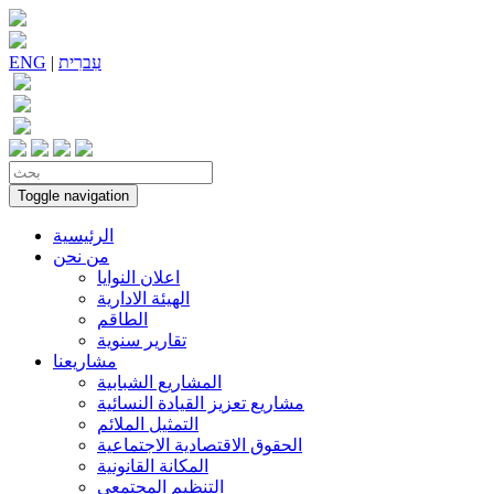
עִברִית
|
ENG
Toggle navigation
الرئيسية
من نحن
اعلان النوايا
الهيئة الادارية
الطاقم
تقارير سنوية
مشاريعنا
المشاريع الشبابية
مشاريع تعزيز القيادة النسائية
التمثيل الملائم
الحقوق الاقتصادية الاجتماعية
المكانة القانونية
التنظيم المجتمعي