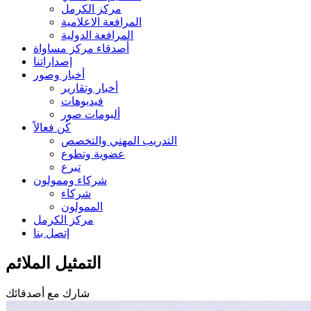
مركز الكرمل
المرافعة الاعلامية
المرافعة الدولية
أصدقاء مركز مساواة
إصداراتنا
أخبار وصور
أخبار وتقارير
فيديوهات
ألبومات صور
كُن فعالاً
التدريب المهني والتخصص
عضوية وتطوع
تبرع
شركاء وممولون
شركاء
الممولون
مركز الكرمل
إتصل بنا
التمثيل الملائم
شارك مع أصدقائك