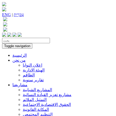
עִברִית
|
ENG
Toggle navigation
الرئيسية
من نحن
اعلان النوايا
الهيئة الادارية
الطاقم
تقارير سنوية
مشاريعنا
المشاريع الشبابية
مشاريع تعزيز القيادة النسائية
التمثيل الملائم
الحقوق الاقتصادية الاجتماعية
المكانة القانونية
التنظيم المجتمعي