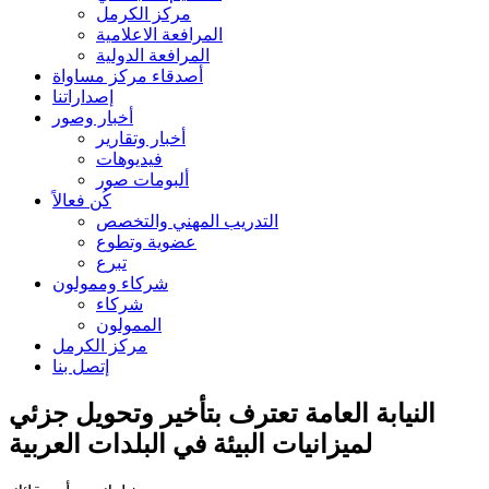
مركز الكرمل
المرافعة الاعلامية
المرافعة الدولية
أصدقاء مركز مساواة
إصداراتنا
أخبار وصور
أخبار وتقارير
فيديوهات
ألبومات صور
كُن فعالاً
التدريب المهني والتخصص
عضوية وتطوع
تبرع
شركاء وممولون
شركاء
الممولون
مركز الكرمل
إتصل بنا
النيابة العامة تعترف بتأخير وتحويل جزئي
لميزانيات البيئة في البلدات العربية