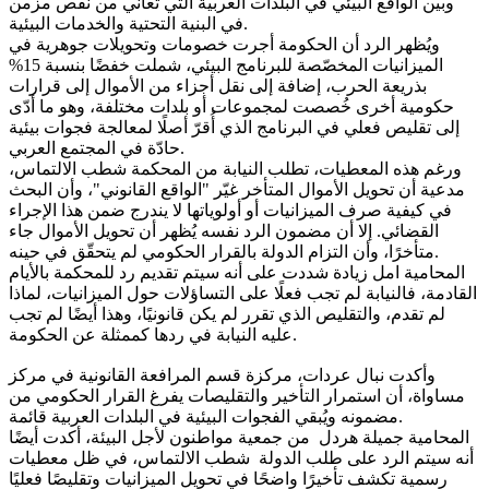
وبين الواقع البيئي في البلدات العربية التي تعاني من نقص مزمن
في البنية التحتية والخدمات البيئية.
ويُظهر الرد أن الحكومة أجرت خصومات وتحويلات جوهرية في
الميزانيات المخصّصة للبرنامج البيئي، شملت خفضًا بنسبة 15%
بذريعة الحرب، إضافة إلى نقل أجزاء من الأموال إلى قرارات
حكومية أخرى خُصصت لمجموعات أو بلدات مختلفة، وهو ما أدّى
إلى تقليص فعلي في البرنامج الذي أُقرّ أصلًا لمعالجة فجوات بيئية
حادّة في المجتمع العربي.
ورغم هذه المعطيات، تطلب النيابة من المحكمة شطب الالتماس،
مدعية أن تحويل الأموال المتأخر غيّر "الواقع القانوني"، وأن البحث
في كيفية صرف الميزانيات أو أولوياتها لا يندرج ضمن هذا الإجراء
القضائي. إلا أن مضمون الرد نفسه يُظهر أن تحويل الأموال جاء
متأخرًا، وأن التزام الدولة بالقرار الحكومي لم يتحقّق في حينه.
المحامية امل زيادة شددت على أنه سيتم تقديم رد للمحكمة بالأيام
القادمة، فالنيابة لم تجب فعلًا على التساؤلات حول الميزانيات، لماذا
لم تقدم، والتقليص الذي تقرر لم يكن قانونيًا، وهذا أيضًا لم تجب
عليه النيابة في ردها كممثلة عن الحكومة.
وأكدت نبال عردات، مركزة قسم المرافعة القانونية في مركز
مساواة، أن استمرار التأخير والتقليصات يفرغ القرار الحكومي من
مضمونه ويُبقي الفجوات البيئية في البلدات العربية قائمة.
المحامية جميلة هردل من جمعية مواطنون لأجل البيئة، أكدت أيضًا
أنه سيتم الرد على طلب الدولة شطب الالتماس، في ظل معطيات
رسمية تكشف تأخيرًا واضحًا في تحويل الميزانيات وتقليصًا فعليًا