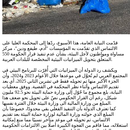
قدّمت النيابة العامة، هذا الأسبوع، ردّها إلى المحكمة العليا على
الالتماس الذي تقدّمت به المؤسسات "آدم، طيفع ودين"، مركز
مساواة ومواطنون لأجل البيئة، بشأن عدم تنفيذ قرار الحكومة 550
المتعلّق بتحويل الميزانيات البيئية المخصّصة للبلدات العربية.
ويكشف رد الدولة أن الميزانيات التي أُقرّت للبرنامج البيئي في
المجتمع العربي لم تُحوَّل في موعدها خلال الأعوام 2023 و2024، وأن
الجزء الأكبر منها تم تحويله فقط في تشرين الثاني 2025، أي بعد
تقديم الالتماس وأثناء نظر المحكمة في القضية. ووفق معطيات
النيابة، بلغ مجموع ما حُوّل إلى وزارة حماية البيئة نحو 92.5 مليون
شيكل، رغم أن القرار الحكومي نصّ على تحويل نحو ضعف هذا
المبلغ من وزارة المالية الى وزارة البيئة خلال الفترة نفسها.
كما تعترف الدولة بأن التنفيذ الفعلي بقي محدودًا، خصوصًا بأن
المبلغ الذي حولته وزارة المالية لوزارة حماية البيئة بعد تقديم
الالتماس، تم تحويله في موعد متأخر نسبيًا مما منع إمكانية
استغلاله، مما فاقم من الفجوة الكبيرة أصلًا بين الالتزامات الحكومية