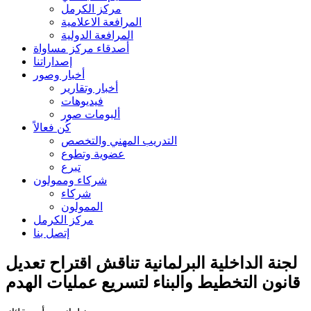
مركز الكرمل
المرافعة الاعلامية
المرافعة الدولية
أصدقاء مركز مساواة
إصداراتنا
أخبار وصور
أخبار وتقارير
فيديوهات
ألبومات صور
كُن فعالاً
التدريب المهني والتخصص
عضوية وتطوع
تبرع
شركاء وممولون
شركاء
الممولون
مركز الكرمل
إتصل بنا
لجنة الداخلية البرلمانية تناقش اقتراح تعديل
قانون التخطيط والبناء لتسريع عمليات الهدم