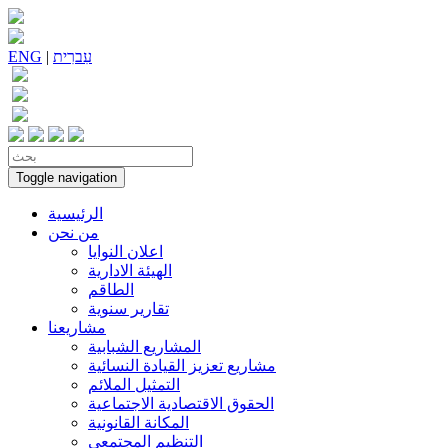
עִברִית
|
ENG
Toggle navigation
الرئيسية
من نحن
اعلان النوايا
الهيئة الادارية
الطاقم
تقارير سنوية
مشاريعنا
المشاريع الشبابية
مشاريع تعزيز القيادة النسائية
التمثيل الملائم
الحقوق الاقتصادية الاجتماعية
المكانة القانونية
التنظيم المجتمعي