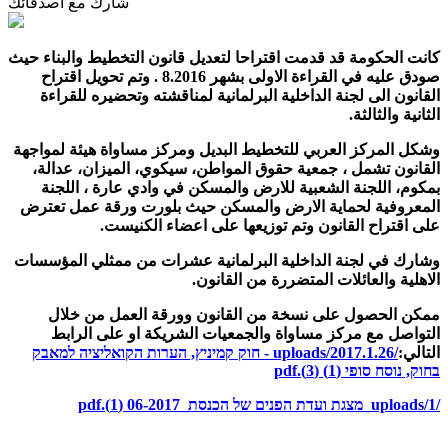
شارك مع أصدقائك
كانت الحكومة قد قدمت اقتراحا لتعديل قانون التخطيط والبناء حيث
صودق عليه في القراءة الاولى بشهر 8.2016 . وتم تحويل اقتراح
القانون الى لجنة الداخلية البرلمانية لمناقشته وتحضيره للقراءة
الثانية والثالثة.
وشكل المركز العربي للتخطيط البديل ومركز مساواة هيئة لمواجهة
القانون تشمل ، جمعية حقوق المواطن، سيكوي، الميزان، عدالة،
بمكوم، اللجنة الشعبية للارض والمسكن في وادي عارة ، اللجنة
المعروفية لحماية الارض والمسكن حيث بلورت ورقة عمل تعترض
على اقتراح القانون وتم توزيعها على اعضاء الكنيست.
وشارك في لجنة الداخلية البرلمانية عشرات من ممثلي المؤسسات
الاهلية والعائلات المتضررة من القانون.
ممكن الحصول على نسخة من القانون وورقة العمل من خلال
التواصل مع مركز مساواة والجمعيات الشريكة او على الرابط
التالي:
/uploads/2017.1.26 - חוק קמיניץ, הערות הקואליציה למאבק
בחוק, נוסח סופי (1) (3).pdf
/uploads/1_מצגת ועדת הפנים של הכנסת_06-2017 (1).pdf