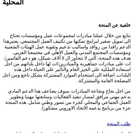
المحلية
خلفية عن المنحة
نتابع من خلال عملنا مبادرات لمجموعات عمل ومؤسسات تحتاج
الى تمويل صغير لبرامج تمكنها من تكثيف العمل المجتمعي. يعتبرهذا
الدعم رافدا من روافد واساليب تدعيم وتقوية عمل الهيئات الشعبية
ومؤسسات المجتمع المدني والعمل الاهلي في مجتمعنا العربي.
هدف هذه المنحة، التي لا تتجاوز ال 8 آلاف شيكل، هو دعم القائمين/
ات على مبادرات جماهيرية والمبادرين/ات لها داخل بلداتهم من اجل
استعادة الملكية على الحيز العام والتأثير على الحياة داخل هذه
البلدات, اضافة الى استخدام الموارد المشتركة بشكل ناجع ومن اجل
المصلحة العامة والمشتركة.
من اجل نجاح ونجاعة المبادرات ,سوف يضاعف هذا الدعم المادي
بدعم مهني مرافق لمسار تنفيذ الفعاليات ومتابعتها مهنيا وتطوير
العمل الجماعي والمحلي كجزء من تصور وطني شامل. هذه المنحة
جزء من برنامج يدعمه الاتحاد الاوروبي مشكورا.
طلب المنحة