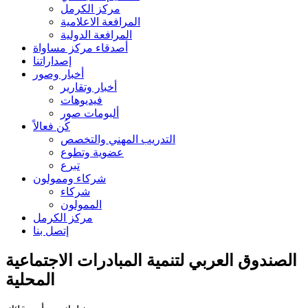
مركز الكرمل
المرافعة الاعلامية
المرافعة الدولية
أصدقاء مركز مساواة
إصداراتنا
أخبار وصور
أخبار وتقارير
فيديوهات
ألبومات صور
كُن فعالاً
التدريب المهني والتخصص
عضوية وتطوع
تبرع
شركاء وممولون
شركاء
الممولون
مركز الكرمل
إتصل بنا
الصندوق العربي لتنمية المبادرات الاجتماعية
المحلية