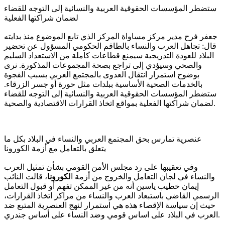
ستضطر المؤسسات الحقوقية العربية والنسائية إلى التوجه للقضاء
لضمان شراكتها الفعلية
جعفر فرح مدير مركز مساواة المركز الذي تابع الموضوع منذ بدايته
قال: تجاهل العرب والنساء بالطاقم الحكومي المسؤول عن تحضير
البلاد للعودة التدريجية سيمنع قطاعات كاملة من الاستعداد السليم
والصحي وسيؤدي إلى تراجع بصحة المجموعات المذكورة. نرى
بوضوح استمرار انتقال العدوى بالمجتمع العربي بسبب الفجوة
بالخدمات الصحية الأساسية ببلدات مثل حورة أو جسر الزرقاء.
ستضطر المؤسسات الحقوقية العربية والنسائية إلى التوجه للقضاء
لضمان شراكتها الفعلية بمواقع اتخاذ القرارات الاقتصادية والصحية.
عنصرية تمارس بحق المجتمع العربي والنساء في البلاد بكل ما
يتعلق بالتعامل مع أزمة ال
كورونا
وفي تعقيبها على رد مجلس الأمن القومي بشأن تمثيل العرب
والنساء في لجان التعامل والخروج من أزمة ال
كورونا
، قالت النائب
إيمان خطيب ياسين أنه من غير الممكن تفهم أو قبول التعامل
الرسمي القاضي باستبعاد العرب والنساء من مراكز اتخاذ القرارات،
حيث إن سياسة الإقصاء هذه هي استمرار لنهج العنصرية المتبع ضد
العرب في البلاد على اساس قومي وضد النساء على أساس جندري.