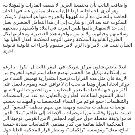
واضافت النائب بأن مجتمعنا العربي لا ينقصه القدرات والمؤهلات،
وهو أدرى باجتياحاته، لهذا فإن استبعاد ممثلين عنه في اللجان
الخاصة بالتعامل مع أزمة
كورونا
والخروج منها هو استهتار لا يمكن
السكوت عنه بعد الان. واشارت إلى ان هذا التعامل العنصري يصل
إلى حد الاستهتار بالمواطنين العرب في البلاد والاستهتار بصحتهم
وسلامتهم وحياتهم، ولا بد من مواجهة هذه العنصرية ومحاربتها بكل
الطرق القانونية الممكنة وحتى التوجه لمحكمة العدل العليا بهذا
الشأن لتبت في الأمر وإذا لزم الامر سنقوم بإجراءات قانونية قانونية
اخرى.
اديلا بياضي شلون مركز شريكة في المقر قالت ل "بكرا": بالرغم
من إشكالية توكيل هذا الجسم لوضع خطة استراتيجية للخروج من
الازمة فان مثل هذه القرارات ترسخ استمرارية تهميش النساء من
دوائر اتخاذ القرار وهذا ما يجب ان لا نوافق عليه ونقوم بالعمل على
أكثر من جبهة لأحداث التغيير المطلوب. من الخطوات التي قام بها
المقر النسوي لساعات الطوارئ بالتعاون مع عدد من المنظمات
والتنظيمات: جمع قوائم من النساء المتخصصات والمهنيات بحسب
توصيات منظمات مختصة ومهنية من بينهم منظمة "فيتسو" التي
قدمت تقريرًا وقائمة من التوصيات، بالإضافة إلى طاقم "منلا" الذين
قدموا وثيقة مفصلة حول خبراتهم لمجلس الامن القومي، توجهنا الى
المحكمة العليا بقائمة من كبار مقدمي الالتماسات بقيادة جمعية
"ايتاخ- معك" ومؤسسة "راكمان"، وننتظر قرار المحكمة العليا حول