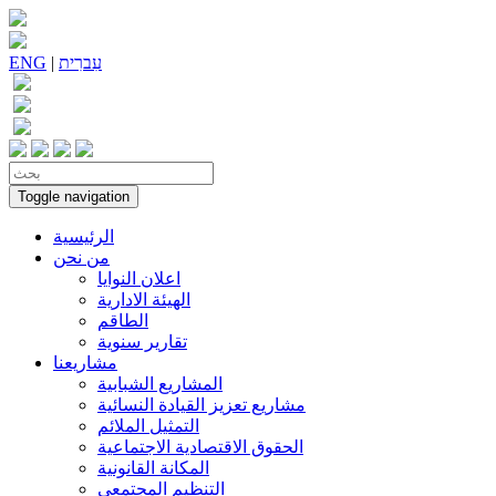
עִברִית
|
ENG
Toggle navigation
الرئيسية
من نحن
اعلان النوايا
الهيئة الادارية
الطاقم
تقارير سنوية
مشاريعنا
المشاريع الشبابية
مشاريع تعزيز القيادة النسائية
التمثيل الملائم
الحقوق الاقتصادية الاجتماعية
المكانة القانونية
التنظيم المجتمعي