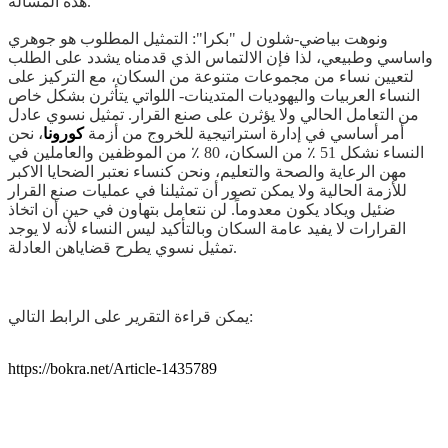
هذه المسألة.
ونوهت بياضي-شلون ل "بكرا": التمثيل المطلوب هو جوهري
واساسي وطبيعي، لذا فإن الالتماس الذي قدمناه يشدد على الطلب
لتعيين نساء من مجموعات متنوعة من السكان، مع التركيز على
النساء العربيات واليهوديات المتدينات- اللواتي يتأثرن بشكل خاص
من التعامل الحالي ولا يؤثرن على صنع القرار. تمثيل نسوي عادل
أمر أساسي في إدارة استراتيجية للخروج من أزمة
كورونا
، نحن
النساء نشكل 51 ٪ من السكان، 80 ٪ من الموظفين والعاملين في
مهن الرعاية والصحة والتعليم، ونحن كنساء نعتبر الضحايا الاكبر
للأزمة الحالية ولا يمكن تصور أن تمثيلنا في عمليات صنع القرار
ضئيل ويكاد يكون معدوماً. لن نتعامل بتهاون في حين أن اتخاذ
القرارات لا يفيد عامة السكان وبالتأكيد ليس النساء لأنه لا يوجد
تمثيل نسوي يطرح قضاياهن العادلة.
يمكن قراءة التقرير على الرابط التالي:
https://bokra.net/Article-1435789