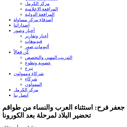
مركز الكرمل
المرافعة الاعلامية
المرافعة الدولية
أصدقاء مركز مساواة
إصداراتنا
أخبار وصور
أخبار وتقارير
فيديوهات
ألبومات صور
كُن فعالاً
التدريب المهني والتخصص
عضوية وتطوع
تبرع
شركاء وممولون
شركاء
الممولون
مركز الكرمل
إتصل بنا
جعفر فرح: استثناء العرب والنساء من طواقم
تحضير البلاد لمرحلة بعد الكورونا