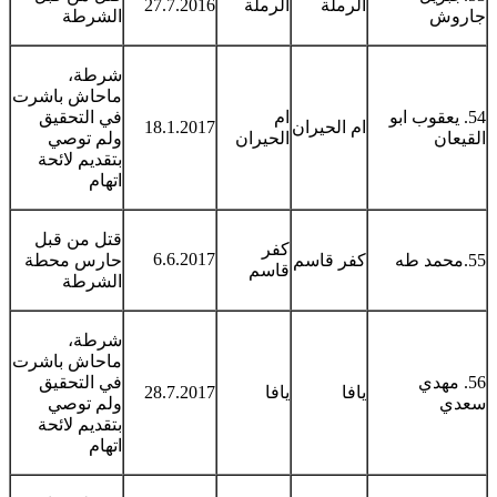
الرملة
الرملة
27.7.2016
جاروش
الشرطة
شرطة،
ماحاش باشرت
54. يعقوب ابو
ام
في التحقيق
ام الحيران
18.1.2017
القيعان
الحيران
ولم توصي
بتقديم لائحة
اتهام
قتل من قبل
كفر
6.6.2017
55.محمد طه
كفر قاسم
حارس محطة
قاسم
الشرطة
شرطة،
ماحاش باشرت
56. مهدي
في التحقيق
يافا
يافا
28.7.2017
سعدي
ولم توصي
بتقديم لائحة
اتهام