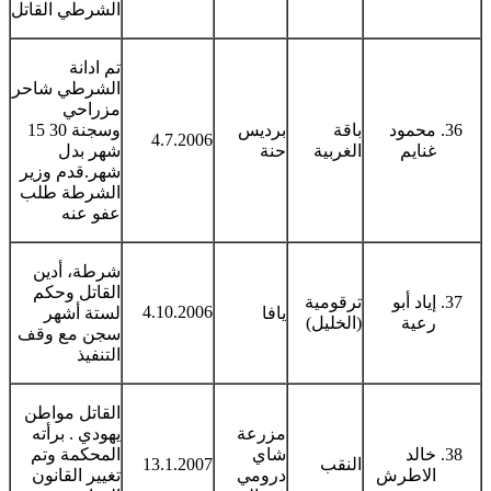
الشرطي القاتل
تم ادانة
الشرطي شاحر
مزراحي
محمود
باقة
برديس
وسجنة 30 15
4.7.2006
غنايم
الغربية
حنة
شهر بدل
شهر.قدم وزير
الشرطة طلب
عفو عنه
شرطة، أدين
القاتل وحكم
إياد أبو
ترقومية
4.10.2006
يافا
لستة أشهر
رعية
(الخليل)
سجن مع وقف
التنفيذ
القاتل مواطن
مزرعة
يهودي . برأته
خالد
شاي
المحكمة وتم
النقب
13.1.2007
الاطرش
درومي
تغيير القانون