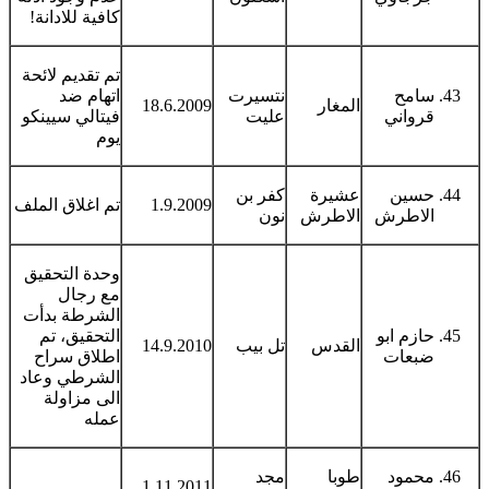
كافية للادانة!
تم تقديم لائحة
سامح
نتسيرت
اتهام ضد
المغار
18.6.2009
قرواني
عليت
فيتالي سيينكو
يوم
حسين
عشيرة
كفر بن
1.9.2009
تم اغلاق الملف
الاطرش
الاطرش
نون
وحدة التحقيق
مع رجال
الشرطة بدأت
حازم ابو
التحقيق، تم
القدس
تل بيب
14.9.2010
ضبعات
اطلاق سراح
الشرطي وعاد
الى مزاولة
عمله
محمود
طوبا
مجد
1.11.2011