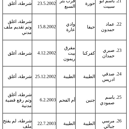
باسم ابو
قرب بئر
حورة
23.5.2002
شرطة، أغلق
سبيت
السبع
شرطة، اغلق
عماد
وادي
15.8.2002
حيفا
وتم تقديم ملف
حمدون
عارة
مدني
مفرق
صبري
4.12.2002
كفركنا
بيت
شرطة، أغلق
حمدان
ريمون
صدقي
الطيبة
الطيبة
25.12.2002
شرطة، أغلق
ادريس
شرطة، أغلق
باسم
6.2.2003
جنين
أم الفحم
وتم رفع قضية
صمودي
مدنية
مرسي
شرطة، لم يفتح
الطيبة
الطيبة
22.7.2003
جبالي
ملف