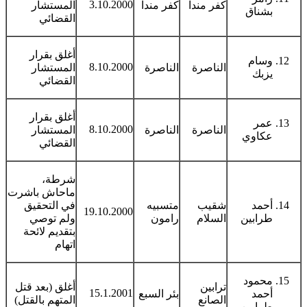
3.10.2000
كفر مندا
كفر مندا
المستشار
بشناق
القضائي
أغلق بقرار
وسام
8.10.2000
الناصرة
الناصرة
المستشار
يزبك
القضائي
أغلق بقرار
عمر
8.10.2000
الناصرة
الناصرة
المستشار
عكاوي
القضائي
شرطة،
ماحاش باشرت
أحمد
شقيب
متسبيه
في التحقيق
19.10.2000
طرابين
السلام
رامون
ولم توصي
بتقديم لائحة
اتهام
محمود
ترابين
أغلق (بعد قتل
15.1.2001
أحمد
بئر السبع
الصانع
المتهم بالقتل)
طرابين