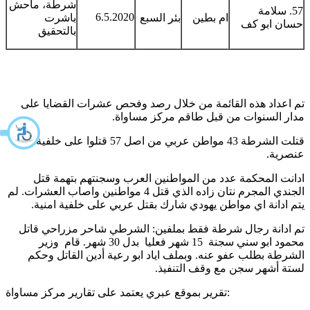
شرطة، ماحش
57. سلامة
6.5.2020
ام بطين
بئر السبع
باشرت
حسان ابو كف
بالتحقيق
تم اعداد هذه القائمة من خلال رصد وفحص عشرات القضايا على
مدار السنوات من قبل طاقم مركز مساواة.
قتلت الشرطة 43 مواطن عربي من اصل 57 قتلوا على خلفية
عنصرية.
ادانت المحكمة عدد من المواطنين العرب وسجنتهم بتهمة قتل
الجندي المجرم نتان زاده الذي قتل 4 مواطنين واصاب العشرات. لم
يتم ادانة اي مواطن يهودي شارك بقتل عربي على خلفية امنية.
تم ادانة رجال شرطة فقط بملفين: الشرطي شاحر مزراحي قاتل
محمود ابو سني سجنة 15 شهر فعليا بدل 30 شهر. قام وزير
الشرطة بطلب عفو عنه. وبملف اياد ابو رعية أدين القاتل وحكم
لستة أشهر سجن مع وقف التنفيذ.
تقرير بموقع عبري يعتمد على تقارير مركز مساواة: