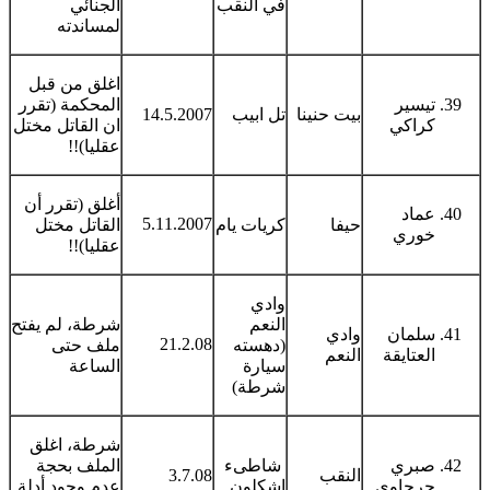
في النقب
الجنائي
لمساندته
اغلق من قبل
تيسير
المحكمة (تقرر
بيت حنينا
تل ابيب
14.5.2007
كراكي
ان القاتل مختل
عقليا)!!
أغلق (تقرر أن
عماد
5.11.2007
حيفا
كريات يام
القاتل مختل
خوري
عقليا)!!
وادي
النعم
شرطة، لم يفتح
سلمان
وادي
21.2.08
(دهسته
ملف حتى
العتايقة
النعم
سيارة
الساعة
شرطة)
شرطة، اغلق
صبري
شاطىء
الملف بحجة
النقب
3.7.08
جرجاوي
اشكلون
عدم وجود أدلة