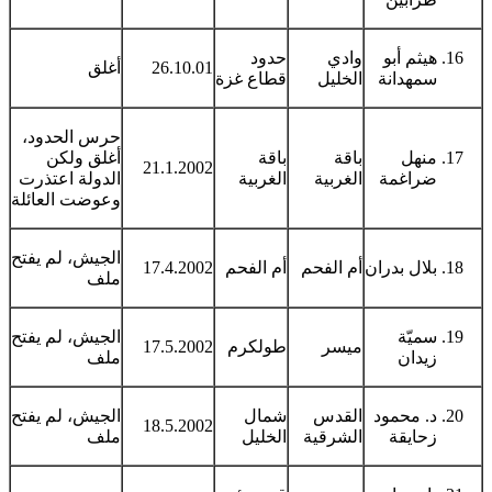
هيثم أبو
وادي
حدود
26.10.01
أغلق
سمهدانة
الخليل
قطاع غزة
حرس الحدود،
منهل
باقة
باقة
أغلق ولكن
21.1.2002
ضراغمة
الغربية
الغربية
الدولة اعتذرت
وعوضت العائلة
الجيش، لم يفتح
بلال بدران
أم الفحم
أم الفحم
17.4.2002
ملف
سميّة
الجيش، لم يفتح
ميسر
طولكرم
17.5.2002
زيدان
ملف
د. محمود
القدس
شمال
الجيش، لم يفتح
18.5.2002
زحايقة
الشرقية
الخليل
ملف