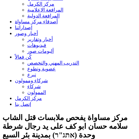
مركز الكرمل
المرافعة الاعلامية
المرافعة الدولية
أصدقاء مركز مساواة
إصداراتنا
أخبار وصور
أخبار وتقارير
فيديوهات
ألبومات صور
كُن فعالاً
التدريب المهني والتخصص
عضوية وتطوع
تبرع
شركاء وممولون
شركاء
الممولون
مركز الكرمل
إتصل بنا
مركز مساواة يفحص ملابسات قتل الشاب
سلامه حسان ابو كف على يد رجال شرطة
وحدة (אתג"ר) بمدينة بئر السبع