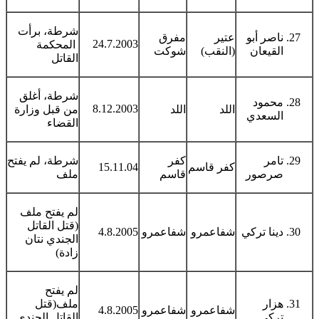
شرطة، برأت
ناصر أبو
عتير
مفرق
24.7.2003
المحكمة
القيعان
(النقب)
شوكت
القاتل
شرطة، أغلق
محمود
8.12.2003
اللد
اللد
من قبل وزارة
السعدي
القضاء
تامر
كفر
شرطة، لم يفتح
كفر قاسم
15.11.04
صرصور
قاسم
ملف
لم يفتح ملف
(قتل القاتل
دينا تركي
شفاعمرو
شفاعمرو
4.8.2005
الجندي نتان
زادة)
لم يفتح
هزار
ملف(قتل
شفاعمرو
شفاعمرو
4.8.2005
تركي
القاتل الجندي