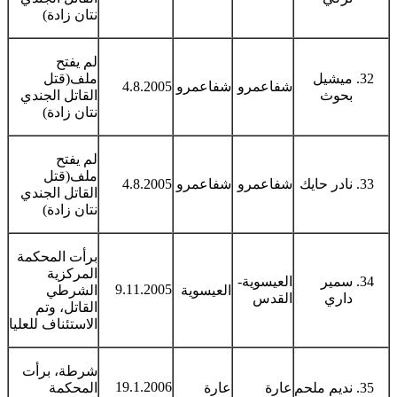
نتان زادة)
لم يفتح
ميشيل
ملف(قتل
شفاعمرو
شفاعمرو
4.8.2005
بحوث
القاتل الجندي
نتان زادة)
لم يفتح
ملف(قتل
نادر حايك
شفاعمرو
شفاعمرو
4.8.2005
القاتل الجندي
نتان زادة)
برأت المحكمة
المركزية
سمير
العيسوية-
9.11.2005
العيسوية
الشرطي
داري
القدس
القاتل، وتم
الاستئناف للعليا
شرطة، برأت
19.1.2006
نديم ملحم
عارة
عارة
المحكمة