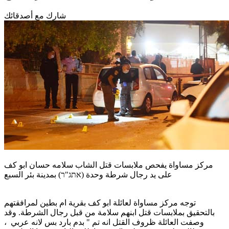
شارك مع أصدقائك
مركز مساواة يفحص ملابسات قتل الشاب سلامه حسان ابو كف
على يد رجال شرطة وحدة (אתג"ר) بمدينة بئر السبع
توجه مركز مساواة لعائلة ابو كف بقرية ام بطين لمرافقتهم
بالتحقيق بملابسات قتل ابنهم سلامة من قبل رجال الشرطة. وقد
وصفت العائلة ظروف القتل انه تم " بدم بارد بس لانه عربي ،