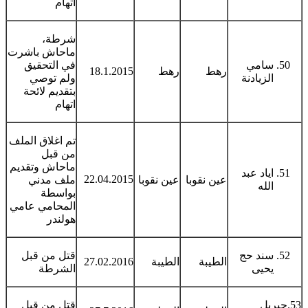
اتهام
شرطة،
ماحاش باشرت
سامي
في التحقيق
رهط
رهط
18.1.2015
الزيادنة
ولم توصي
بتقديم لائحة
اتهام
تم اغلاق الملف
من قبل
ماحاش وتقديم
اياد عبد
22.04.2015
عين نقوبا
عين نقوبا
ملف مدني
الله
بواسطة
المحامي عامي
هولندر
سند حج
قتل من قبل
الطيبة
الطيبة
27.02.2016
يحيى
الشرطة
53.جبريل
قتل من قبل