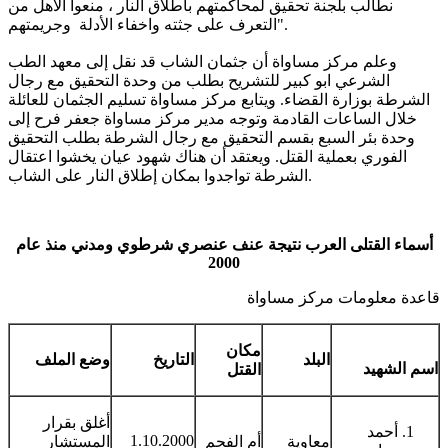
نطالب بلجنة تحقيق لمحاكمتهم باطلاق النار ، منعوا الاهل من
التعرف على جثته واخفاء الأدلة وجريمتهم".
وعلم مركز مساواة أن جثمان الشاب قد نقل إلى معهد الطب
الشرعي ابو كبير للتشريح بطلب من وحدة التحقيق مع رجال
الشرطة بوزارة القضاء. ويتابع مركز مساواة تسليم الجثمان للعائلة
خلال الساعات القادمة وتوجه مدير مركز مساواة جعفر فرح إلى
وحدة بئر السبع بقسم التحقيق مع رجال الشرطة بطلب التحقيق
الفوري بعملية القتل. ويعتقد أن هناك شهود عيان يخشوا اعتقال
الشرطة تواجدوا بمكان إطلاق النار على الشاب.
أسماء القتلى العرب نتيجة عنف عنصري شرطوي ومدني
منذ عام
2000
قاعدة معلومات مركز مساواة
مكان
البلد
التاريخ
وضع الملف
اسم الشهيد
القتل
أغلق بقرار
أحمد
1.10.2000
معاوية
أم الفحم
المستشار