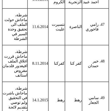
احمد عبيد
الزنجرية
الكروم
شرطة،
ماحاش حولت
رامي
نتسيرت
الملف الى
الناصرة
11.6.2014
فاخوري
عليت
تحقيق وحدة
السير في
الشرطة
شرطة،
ماحاش قررت
خير
اغلاق الملف
كفر كنا
كفركنا
8.11.2014
حمدان
افيغدور فلدمان
مفروض
استأنف
شرطة،
ماحاش باشرت
سامي
في التحقيق
رهط
رهط
14.1.2015
الجعار
ولم توصي
بتقديم لائحة