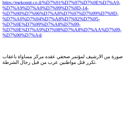
https://mekomit.co.il/%D7%91%D7%97%D7%9E%D7%A9-
%D7%A9%D7%A0%D7%99%D7%9D-14-
%D7%90%D7%96%D7%A8%D7%97%D7%99%D7%9D-
%D7%A0%D7%94%D7%A8%D7%92%D7%95-
%D7%9E%D7%99%D7%A8%D7%99-
%D7%9E%D7%A9%D7%98%D7%A8%D7%AA%D7%99-
%D7%90%D7%A4/
صورة من الارشيف لمؤتمر صحفي عقده مركز مساواة باعقاب
تكرر قتل مواطنين عرب من قبل رجال الشرطة.