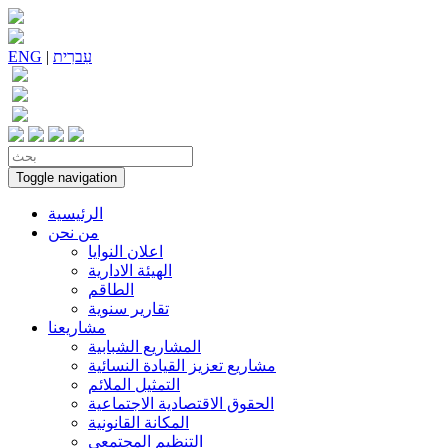
עִברִית
|
ENG
Toggle navigation
الرئيسية
من نحن
اعلان النوايا
الهيئة الادارية
الطاقم
تقارير سنوية
مشاريعنا
المشاريع الشبابية
مشاريع تعزيز القيادة النسائية
التمثيل الملائم
الحقوق الاقتصادية الاجتماعية
المكانة القانونية
التنظيم المجتمعي