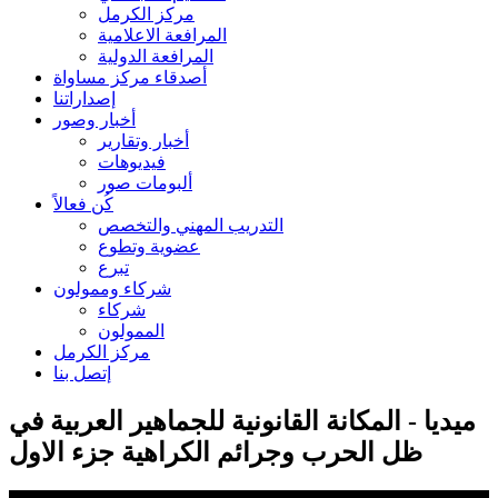
مركز الكرمل
المرافعة الاعلامية
المرافعة الدولية
أصدقاء مركز مساواة
إصداراتنا
أخبار وصور
أخبار وتقارير
فيديوهات
ألبومات صور
كُن فعالاً
التدريب المهني والتخصص
عضوية وتطوع
تبرع
شركاء وممولون
شركاء
الممولون
مركز الكرمل
إتصل بنا
ميديا - المكانة القانونية للجماهير العربية في
ظل الحرب وجرائم الكراهية جزء الاول