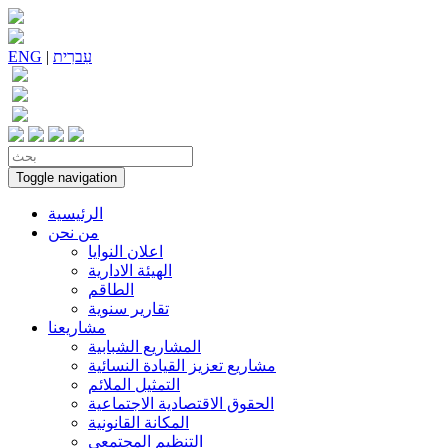
עִברִית
|
ENG
Toggle navigation
الرئيسية
من نحن
اعلان النوايا
الهيئة الادارية
الطاقم
تقارير سنوية
مشاريعنا
المشاريع الشبابية
مشاريع تعزيز القيادة النسائية
التمثيل الملائم
الحقوق الاقتصادية الاجتماعية
المكانة القانونية
التنظيم المجتمعي