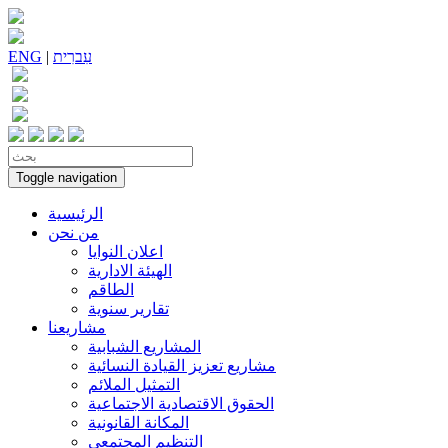
עִברִית
|
ENG
Toggle navigation
الرئيسية
من نحن
اعلان النوايا
الهيئة الادارية
الطاقم
تقارير سنوية
مشاريعنا
المشاريع الشبابية
مشاريع تعزيز القيادة النسائية
التمثيل الملائم
الحقوق الاقتصادية الاجتماعية
المكانة القانونية
التنظيم المجتمعي