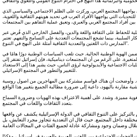
تي يواجهها المجتمع العربي. وركزت على الظلم الاجتماعي والسياسي الذي
حديات التي يواجهها الأفراد العرب في تحديد هويتهم الثقافية واللغوية،
لية للحفاظ على الثقافة واللغة والدين، والفصل الخارجي الذي فُرض عبر
السلبية، بينما تشجع المجتمعات التعددية على التسامح والتفهم. تعتبر
المدارس ذات اللغتين والتعددية الثقافية أمثلة على النهج في التنوع".
من الهوية الوطنية الحالية. حيث تلعب السياسات الوطنية دورًا هامًا في
متغيرة. على الرغم من أن المجتمعات ديناميكية، فإن إسرائيل تفتقر إلى
ات الاجتماعية والأيديولوجية لرؤى الناس، حيث يشير هذا إلى الاستعداد
للتغيير والتطور في المجتمع الإسرائيلي.
ية. وأوضحت أن هناك قواسم مشتركة بين المهاجرين من اصول روسية
لغوية مميزة. وشدد على أهمية الاعتراف بهذه الهويات وضرورة السماح
بتعدد الثقافات واللغات في المجتمع.
 بالتركيز على التنوع الثقافي في الدولة الإسرائيلية يكشف عن واقعها
تلفة داخل المجتمع. حيث قال ان التعددية تتجاوز مجرد التعايش، بل
فجوات الاجتماعية بين اللغتين العربية والعبرية في إسرائيل، مؤكدًا