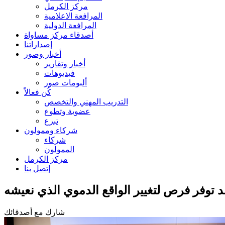
مركز الكرمل
المرافعة الاعلامية
المرافعة الدولية
أصدقاء مركز مساواة
إصداراتنا
أخبار وصور
أخبار وتقارير
فيديوهات
ألبومات صور
كُن فعالاً
التدريب المهني والتخصص
عضوية وتطوع
تبرع
شركاء وممولون
شركاء
الممولون
مركز الكرمل
إتصل بنا
 قد توفر فرص لتغيير الواقع الدموي الذي نعيشه
شارك مع أصدقائك