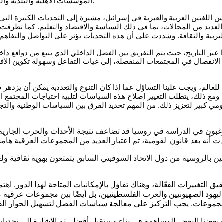
المؤسسات الاهلية والبلدية والحكومية والبرلمانية هذا النهج في احترام التنوع القومي واللغوي والثقافي.
ن اللغتين العربية والعبرية في إسرائيل، مشيرة إلى التحديات الكبيرة ال
يد من المجالات، بما في ذلك السياسة والاقتصاد والتعليم. كما تطرقت للت
بر التاريخ، حيث يتم التفريق بين الفصل الداخلي الذي ينبع من دوافع داخ
نفصال في المجتمعات المنفصلة، إلى غياب التفاعل وسهولة تكوين الأفكار 
لعالم، ويجب علينا التساؤل عما إذا كان التنوع والتعددية يمكن أن يزدهر ض
ومع ذلك، يتطلب التغيير إصلاح هذه السياسات لتلبية احتياجات المجتمع ال
ي كبير لتعزيز ذلك. من المهم تحديد الفرق بين السياسات الوطنية والتجلي
غبون في الدراسة في روسيا قد تضاعف نتيجة الأحداث والحرب الجار
قين بالروسية من دول الاتحاد السوفيتي السابق يتمتعون بهوية ثقافية و
لتغييرات الفعّالة، وهناك تفاؤل بالإمكانيات المتاحة لهذا الدور. اهتم
هود الصهيونيين والعرب الفلسطينيين، بل أيضًا بين مجموعات عرقية مخ
عضنا البعض للمساهمة في بناء مستقبل أفضل. تم الاشارة إلى تحديات ال