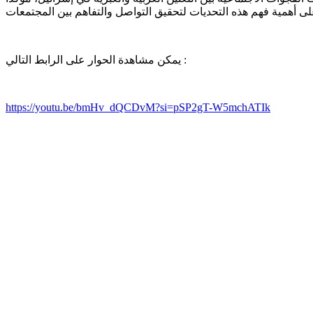
يمكن مشاهدة الحوار على الرابط التالي :
https://youtu.be/bmHv_dQCDvM?si=pSP2gT-W5mchATIk