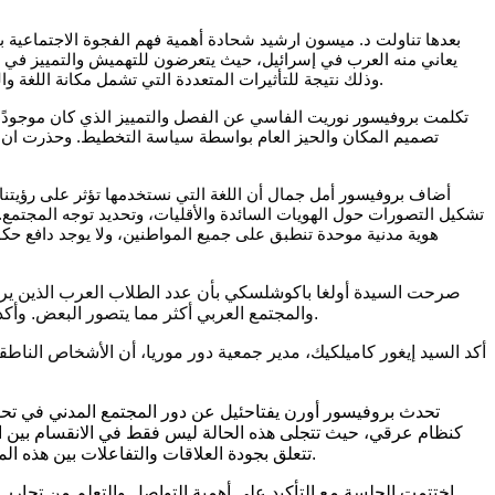
بعدها تناولت د. ميسون ارشيد شحادة أهمية فهم الفجوة الاجتماعية بي
يعاني منه العرب في إسرائيل، حيث يتعرضون للتهميش والتمييز في العد
وذلك نتيجة للتأثيرات المتعددة التي تشمل مكانة اللغة والتربية والثقافة. وشددت على أن هذه التحديات تؤثر على التواصل والتفاهم بين أفراد المجتمع العربي والعبري، وتعيق عملية التفاهم بين المجتمعات.
تكلمت بروفيسور نوريت الفاسي عن الفصل والتمييز الذي كان موجودًا ع
تصميم المكان والحيز العام بواسطة سياسة التخطيط. وحذرت ان الا
أضاف بروفيسور أمل جمال أن اللغة التي نستخدمها تؤثر على رؤيتنا ل
تشكيل التصورات حول الهويات السائدة والأقليات، وتحديد توجه المجتمع. 
هوية مدنية موحدة تنطبق على جميع المواطنين، ولا يوجد دافع حكوم
صرحت السيدة أولغا باكوشلسكي بأن عدد الطلاب العرب الذين ير
والمجتمع العربي أكثر مما يتصور البعض. وأكدت أنه بعد قانون القومية، تم اعتبار العديد من المجموعات العرقية هامشية مقارنة باليهود، داعية إلى ضرورة مطالبة الجميع بتغيير هذا الواقع.
أكد السيد إيغور كاميلكيك، مدير جمعية دور موريا، أن الأشخاص الناط
تحدث بروفيسور أورن يفتاحئيل عن دور المجتمع المدني في تحقيق ا
كنظام عرقي، حيث تتجلى هذه الحالة ليس فقط في الانقسام بين الي
تتعلق بجودة العلاقات والتفاعلات بين هذه المجموعات. يجب التركيز على معالجة سياسات الفصل لتسهيل الحوار الفعّال وضمان وجود ومشاركة عادلة لجميع الفئات في المجالات العامة.
اختتمت الجلسة مع التأكيد على أهمية التواصل والتعلم من تجارب ب